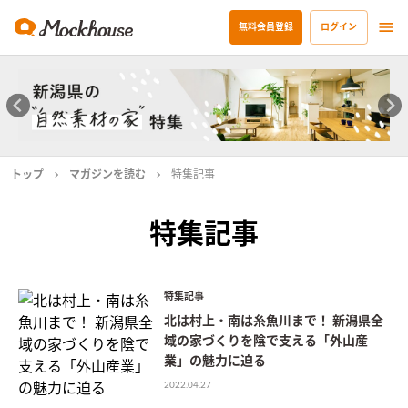
無料会員登録
ログイン
トップ
マガジンを読む
特集記事
特集記事
特集記事
北は村上・南は糸魚川まで！ 新潟県全
域の家づくりを陰で支える「外山産
業」の魅力に迫る
2022.04.27