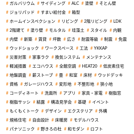
ガルバリウム
サイディング
ALC
塗壁
そとん壁
ジョリパッド
すまい給付金
箱型
ホームインスペクション
リビング
2階リビング
LDK
2階建て
塗り壁
モルタル
珪藻土
スタイル
内観
内壁
新築
賃貸
坪数
広さ
耐震等級
制震
免震
ウッドショック
ワークスペース
工法
YKKAP
災害対策
家事ラク
換気システム
メンテナンス
軽減措置
エコハウス
全館空調
HEAT20
低炭素住宅
地盤調査
薪ストーブ
畳
和室
床材
ウッドデッキ
資格
ガレージハウス
変形地
不整形地
狭小地
コーディネート
洗面所
アプリ
家具・家電
樹脂窓
樹脂サッシ
結露
構造見学会
基礎
イベント
もくもくトーク
デザイン
エクステリア
外構
規格住宅
自由設計
床暖房
モデルハウス
パナソニック
野きろの杜
和モダン
ロフト