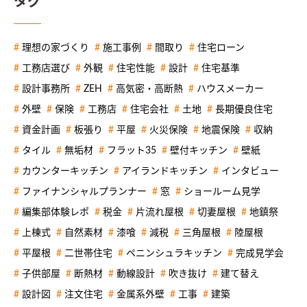
タグ
理想の家づくり
施工事例
間取り
住宅ローン
工務店選び
外観
住宅性能
設計
住宅基準
設計事務所
ZEH
高気密・高断熱
ハウスメーカー
外壁
保険
工務店
住宅会社
土地
長期優良住宅
資金計画
板張り
平屋
火災保険
地震保険
収納
タイル
無垢材
フラット35
壁付キッチン
壁紙
カウンターキッチン
アイランドキッチン
インタビュー
ファイナンシャルプランナー
窓
ショールーム見学
編集部体験レポ
税金
片流れ屋根
切妻屋根
地鎮祭
上棟式
自然素材
漆喰
減税
三角屋根
陸屋根
平屋根
二世帯住宅
ペニンシュラキッチン
完成見学会
子供部屋
断熱材
動線設計
吹き抜け
建て替え
設計図
注文住宅
金属系外壁
工事
建築