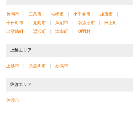
長岡市
三条市
柏崎市
小千谷市
加茂市
十日町市
見附市
魚沼市
南魚沼市
田上町
出雲崎町
湯沢町
津南町
刈羽村
上越エリア
上越市
糸魚川市
妙高市
佐渡エリア
佐渡市