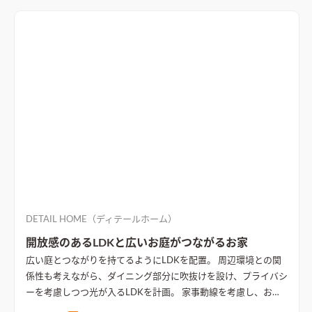
の表現力で、無機質でシンプルな雰囲気の住まい。
木目とグレー
のタイルを組み合わせた洗練されたデザインが特徴のリビング
木目とグレーのタイルを組み合わせた洗練されたデザインが特
徴のリビング。天井にあしらわれた木材が温かみを感じさせ、床
材との一体感が生まれる
DETAIL HOME（ディテールホーム）
開放感のあるLDKと広いお庭がつながるお家
広い庭とつながりを持てるようにLDKを配置。 周辺環境との関
係性も考えながら、ダイニング部分に吹抜けを設け、プライバシ
ーを考慮しつつ光が入るLDKを計画。 家事動線を考慮し、お子
様の様子がわかるように和室の位置を配置するなど、生活動線も