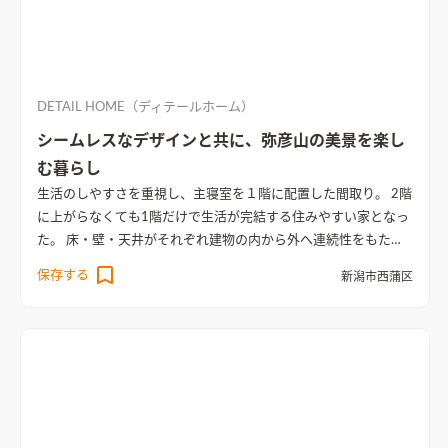
DETAIL HOME（ディテールホーム）
シームレスなデザインと共に、弥彦山の美景を楽し
む暮らし
生活のしやすさを重視し、主寝室を１階に配置した間取り。 2階
に上がらなくても1階だけで生活が完結する住みやすい家となっ
た。 床・壁・天井がそれぞれ建物の内から外へ連続性をもた
せ、シームレスな（継ぎ目のない）デザインにより実面積の何
保存する
新潟市西蒲区
倍も広がりを感じる空間を実現。 弥彦山が見たいというお施主
様の希望をかなえた2階の書斎スペースからは、近隣の住宅をか
わして美しい弥彦山を望める。 床材の肌触りにもこだわり、チ
ークの無垢材を採用。 全体として凛とした空気が漂う住宅が完
成した。
間接照明が天井を美しく照らすリビング
木目を生かし
た床と天井のデザインが、リビング全体に統一感をもたらす。間
接照明が天井を美しく照らし、心地よい雰囲気を演出