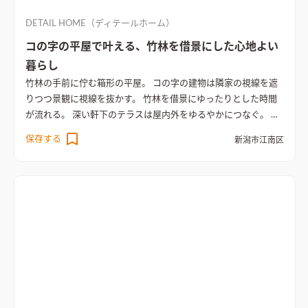
DETAIL HOME（ディテールホーム）
コの字の平屋で叶える、竹林を借景にした心地よい
暮らし
竹林の手前に佇む箱形の平屋。 コの字の建物は隣家の視線を遮
りつつ景観に視線を抜かす。 竹林を借景にゆったりとした時間
が流れる。 深い軒下のテラスは屋内外をゆるやかにつなぐ。 庭
で畑をしてみたり、リビングで本を読んでみたり、家族が違う場
保存する
新潟市江南区
所にいてもいい距離感を保てるコンパクトな平屋。
大きな窓か
ら庭の景色を楽しめるリビング
大きな窓から庭の景色を楽しめ
るリビング。ナチュラルな木目の床とカウンターが落ち着きのあ
る雰囲気を演出し、屋内外のつながりを感じさせるデザイン