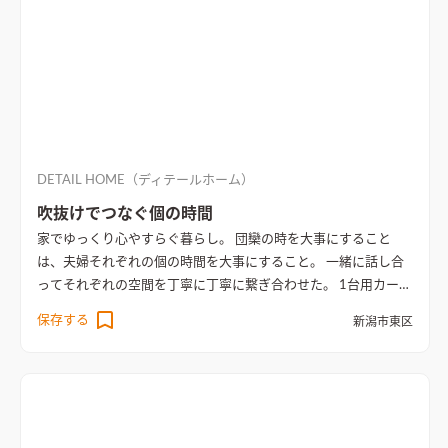
DETAIL HOME（ディテールホーム）
吹抜けでつなぐ個の時間
家でゆっくり心やすらぐ暮らし。 団欒の時を大事にすること
は、夫婦それぞれの個の時間を大事にすること。 一緒に話し合
ってそれぞれの空間を丁寧に丁寧に繋ぎ合わせた。 1台用カーポ
ート、1台用インナーガレージ（ロードバイク含む）、リビング
保存する
新潟市東区
階段＆吹抜けを介して、二階にプライベート和室と水まわりを構
成。 ガレージから玄関・シューズクローク・ファミリークロー
クを通り、キッチンパントリーまでの動線計画。 庭を設けず、
リビング1階に大開口を設けず、開放感と採光計画を実現させ
た。 無垢木グレーを基調とし、無彩色の無機質な素材とが調和
した住まい。
吹抜けの大空間で、開放感と明るさが広がるリビン