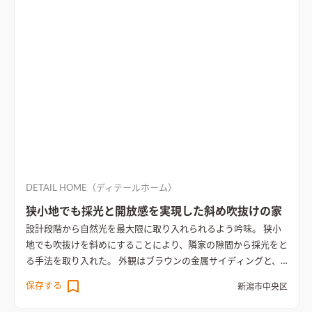
と人も目線も自然と誘導できる。
吹抜けリビングに面した階段
が印象的なデザイン
吹抜けリビングに面した階段が印象的なデ
ザイン。リビングから続く階段は開放感を保ちながら、スリムな
手すりとナチュラルな木材で仕上げ、空間に軽やかさをもたらす
DETAIL HOME（ディテールホーム）
狭小地でも採光と開放感を実現した斜め吹抜けの家
設計段階から自然光を最大限に取り入れられるよう吟味。 狭小
地でも吹抜けを斜めにすることにより、隣家の隙間から採光をと
る手法を取り入れた。 外観はブラウンの金属サイディングと、
塗り壁で落ち着きのある洗練された雰囲気を演出。 商業施設や
保存する
新潟市中央区
住宅が密集する中で、植栽スペースを確保することにより暮らし
を豊かに。 内装は自然素材のセメントとオークの木だからこそ