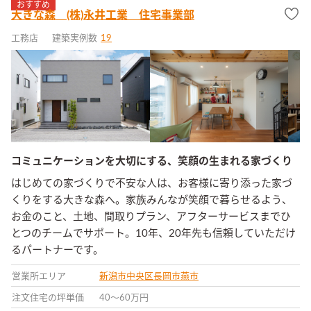
おすすめ
大きな森 (株)永井工業 住宅事業部
工務店
建築実例数
19
コミュニケーションを大切にする、笑顔の生まれる家づくり
はじめての家づくりで不安な人は、お客様に寄り添った家づ
くりをする大きな森へ。家族みんなが笑顔で暮らせるよう、
お金のこと、土地、間取りプラン、アフターサービスまでひ
とつのチームでサポート。10年、20年先も信頼していただけ
るパートナーです。
営業所エリア
新潟市中央区
長岡市
燕市
注文住宅の坪単価
40〜60万円