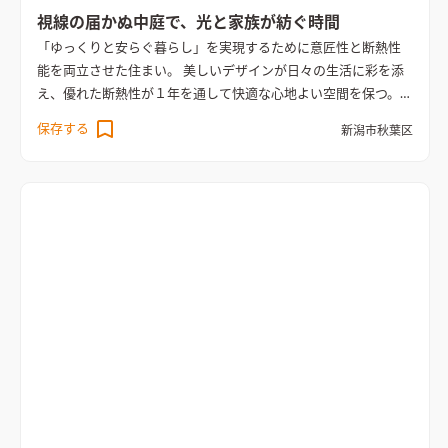
視線の届かぬ中庭で、光と家族が紡ぐ時間
「ゆっくりと安らぐ暮らし」を実現するために意匠性と断熱性
能を両立させた住まい。 美しいデザインが日々の生活に彩を添
え、優れた断熱性が１年を通して快適な心地よい空間を保つ。
屋内での過ごし方と目線を大切にした家族のライフスタイルに
保存する
新潟市秋葉区
合ったカーテンレスな生活。 一般動線とは別で、シューズクロ
ークは家族専用動線として洗面ホール直行型に。 水廻りと2階へ
の動線をまとめることで、LDKのパッシブ効果効率を上げる。
和室とデッキテラスは塗壁を採用し内と外に繋がりを持たせる
ことで広がりを演出。 LDKや和室のどこにいても囲庭の植栽が
見え四季を感じる贅沢な空間。
間接照明が空間に奥行きを与え
るリビング空間
室内と屋外がゆるやかにつながる、心地よいリ
ビング。間接照明が空間に奥行きを与え、落ち着いた雰囲気を演
出