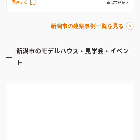
保存する
新潟市秋葉区
動きやすく、気配りができる間取りに。 内装はブラックとグレ
ージュで整え、落ち着きを持てるようにカラーコーディネート
した。
キッチンを中心に全体を見渡せるLDK
キッチンを中心に
新潟市
の建築事例一覧を見る
全体を見渡せるLDK。アイアンフレームの階段がモダンなアク
セントを加えている
新潟市
のモデルハウス・見学会・イベン
ト