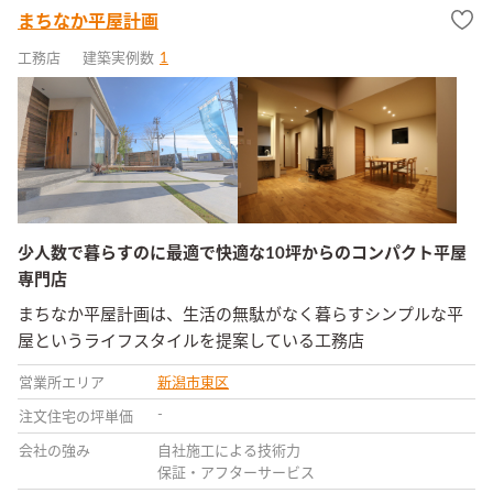
まちなか平屋計画
工務店
建築実例数
1
少人数で暮らすのに最適で快適な10坪からのコンパクト平屋
専門店
まちなか平屋計画は、生活の無駄がなく暮らすシンプルな平
屋というライフスタイルを提案している工務店
営業所エリア
新潟市東区
-
注文住宅の坪単価
会社の強み
自社施工による技術力
保証・アフターサービス