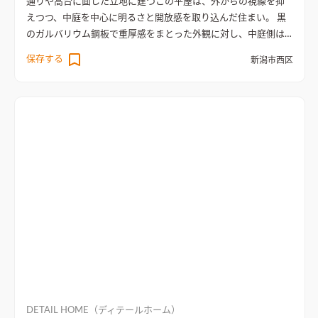
通りや高台に面した立地に建つこの平屋は、外からの視線を抑
えつつ、中庭を中心に明るさと開放感を取り込んだ住まい。 黒
のガルバリウム鋼板で重厚感をまとった外観に対し、中庭側は
白で仕上げ、外と内で異なる表情を楽しめるデザイン。 リビン
保存する
新潟市西区
グには小上がりの和室や勾配天井を組み合わせ、間接照明のや
わらかな光が広がる心地よい空間。 壁一面にCDやレコードを並
べた趣味部屋は、音楽を楽しむ特別な居場所。 ダークカラーの
キッチンとコンクリート調のクロスが個性を添え、統一感のあ
る上質な雰囲気。 週末には友人を招き、中庭でバーベキューを
楽しむ、緑や趣味に囲まれた豊かな暮らし。
小上がりの和室を
併設したリビング
小上がりの和室を併設したLDK。勾配天井と
間接照明で広さ以上の開放感が得られる
DETAIL HOME（ディテールホーム）