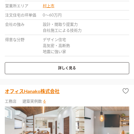
営業所エリア
村上市
注文住宅の坪単価
0〜60万円
会社の強み
設計・間取り提案力
自社施工による技術力
得意な分野
デザイン住宅
高気密・高断熱
地震に強い家
詳しく見る
オフィスHanako株式会社
工務店
建築実例数
6