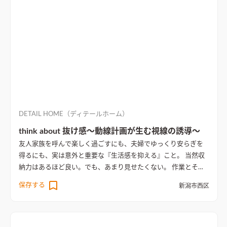
グ
リビングは吹抜けの大空間で、開放感と明るさが広がる設計。
階段のシンプルなデザインがモダンな雰囲気を演出し、ブラッ
クのキッチンカウンターが空間に落ち着きを加えている
DETAIL HOME（ディテールホーム）
think about 抜け感～動線計画が生む視線の誘導～
友人家族を呼んで楽しく過ごすにも、夫婦でゆっくり安らぎを
得るにも、実は意外と重要な『生活感を抑える』こと。 当然収
納力はあるほど良い。でも、あまり見せたくない。 作業とその
目的の適材適所に配置したい。 収納を丁寧に繋ぎ、実現した回
保存する
新潟市西区
遊動線はそれは使いやすく、ほどよく隠せる。 新築が立ち並ぶ
新興住宅地。 立地条件ではその一角の開かれた方位を利用し、
プライバシーを担保しながら大開口と吹抜けにより抜け感を出
している。 抜く場所と閉じる場所を明確にし、動線を計画する