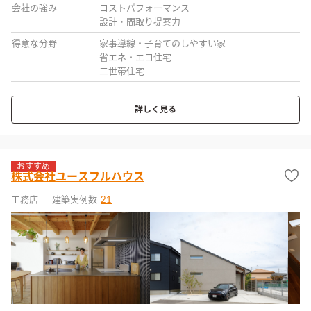
会社の強み
コストパフォーマンス
設計・間取り提案力
得意な分野
家事導線・子育てのしやすい家
省エネ・エコ住宅
二世帯住宅
詳しく見る
おすすめ
株式会社ユースフルハウス
工務店
建築実例数
21