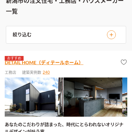
新潟市の注文住宅・工務店・ハウスメーカー
一覧
絞り込む
おすすめ
DETAIL HOME（ディテールホーム）
工務店
建築実例数
240
あなたのこだわりが詰まった、時代にとらわれないオリジナ
ルデザインが叶う家