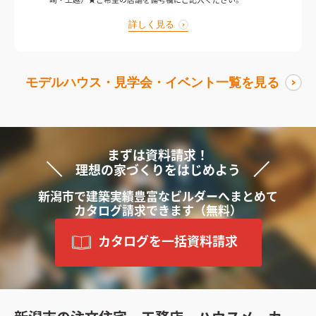
崎・上越）★ご希望の店舗を備考欄にご記入ください。
詳しく見る
モデルハウス・見学会・イベント一覧を見る
まずは資料請求！
理想の家づくりをはじめよう
新潟市で
建築実績豊富な
ビルダーへ
まと
めて
カタログ請求できます
（無料）
カタログを一括資料請求