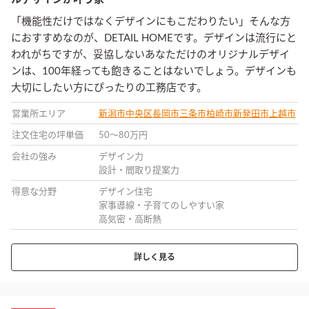
「機能性だけではなくデザインにもこだわりたい」そんな方
におすすめなのが、DETAIL HOMEです。デザインは流行にと
われがちですが、妥協しないあなただけのオリジナルデザイ
ンは、100年経っても飽きることはないでしょう。デザインも
大切にしたい方にぴったりの工務店です。
営業所エリア
新潟市中央区
長岡市
三条市
柏崎市
新発田市
上越市
注文住宅の坪単価
50〜80万円
会社の強み
デザイン力
設計・間取り提案力
得意な分野
デザイン住宅
家事導線・子育てのしやすい家
高気密・高断熱
詳しく見る