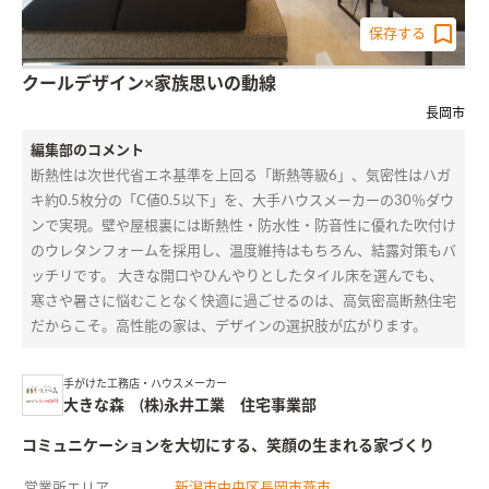
保存する
クールデザイン×家族思いの動線
長岡市
編集部のコメント
断熱性は次世代省エネ基準を上回る「断熱等級6」、気密性はハガ
キ約0.5枚分の「C値0.5以下」を、大手ハウスメーカーの30％ダウ
ンで実現。壁や屋根裏には断熱性・防水性・防音性に優れた吹付け
のウレタンフォームを採用し、温度維持はもちろん、結露対策もバ
ッチリです。 大きな開口やひんやりとしたタイル床を選んでも、
寒さや暑さに悩むことなく快適に過ごせるのは、高気密高断熱住宅
だからこそ。高性能の家は、デザインの選択肢が広がります。
手がけた工務店・ハウスメーカー
大きな森 (株)永井工業 住宅事業部
コミュニケーションを大切にする、笑顔の生まれる家づくり
営業所エリア
新潟市中央区
長岡市
燕市