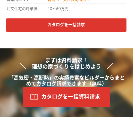
注文住宅の坪単価
40〜60万円
カタログを一括請求
まずは資料請求！
理想の家づくりをはじめよう
「高気密・高断熱」の
実績豊富な
ビルダーから
まと
めて
カタログ請求できます
（無料）
カタログを一括資料請求