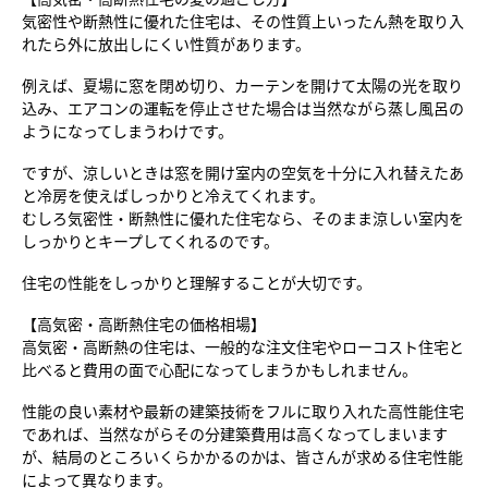
【高気密・高断熱住宅の夏の過ごし方】

気密性や断熱性に優れた住宅は、その性質上いったん熱を取り入
れたら外に放出しにくい性質があります。

例えば、夏場に窓を閉め切り、カーテンを開けて太陽の光を取り
込み、エアコンの運転を停止させた場合は当然ながら蒸し風呂の
ようになってしまうわけです。

ですが、涼しいときは窓を開け室内の空気を十分に入れ替えたあ
と冷房を使えばしっかりと冷えてくれます。

むしろ気密性・断熱性に優れた住宅なら、そのまま涼しい室内を
しっかりとキープしてくれるのです。

住宅の性能をしっかりと理解することが大切です。

【高気密・高断熱住宅の価格相場】

高気密・高断熱の住宅は、一般的な注文住宅やローコスト住宅と
比べると費用の面で心配になってしまうかもしれません。

性能の良い素材や最新の建築技術をフルに取り入れた高性能住宅
であれば、当然ながらその分建築費用は高くなってしまいます
が、結局のところいくらかかるのかは、皆さんが求める住宅性能
によって異なります。
