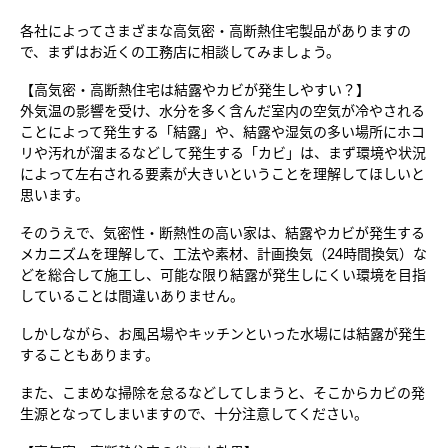
各社によってさまざまな高気密・高断熱住宅製品がありますの
で、まずはお近くの工務店に相談してみましょう。

【高気密・高断熱住宅は結露やカビが発生しやすい？】

外気温の影響を受け、水分を多く含んだ室内の空気が冷やされる
ことによって発生する「結露」や、結露や湿気の多い場所にホコ
リや汚れが溜まるなどして発生する「カビ」は、まず環境や状況
によって左右される要素が大きいということを理解してほしいと
思います。

そのうえで、気密性・断熱性の高い家は、結露やカビが発生する
メカニズムを理解して、工法や素材、計画換気（24時間換気）な
どを総合して施工し、可能な限り結露が発生しにくい環境を目指
していることは間違いありません。

しかしながら、お風呂場やキッチンといった水場には結露が発生
することもあります。

また、こまめな掃除を怠るなどしてしまうと、そこからカビの発
生源となってしまいますので、十分注意してください。
