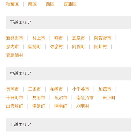
秋葉区
南区
西区
西蒲区
下越エリア
新発田市
村上市
燕市
五泉市
阿賀野市
胎内市
聖籠町
弥彦村
阿賀町
関川村
粟島浦村
中越エリア
長岡市
三条市
柏崎市
小千谷市
加茂市
十日町市
見附市
魚沼市
南魚沼市
田上町
出雲崎町
湯沢町
津南町
刈羽村
上越エリア