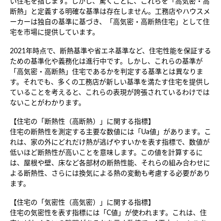
い住宅を指します。しかし、驚くことに、これらを「高気密・高
断熱」と定義する明確な基準は存在しません。工務店やハウスメ
ーカーは独自の基準に基づき、「高気密・高断熱住宅」として住
宅を市場に提供しています。

2021年時点で、断熱基準や省エネ基準など、住宅性能を保証する
ための基準化や義務化は進行中です。しかし、これらの基準が
「高気密・高断熱」住宅であるかを判定する基準とは異なりま
す。それでも、多くの工務店が新しい基準を満たす住宅を提供し
ていることを考えると、これらの表現が誇張されているわけでは
ないことがわかります。

【住宅の「断熱性（高断熱）」に関する指標】

住宅の断熱性を測定する主要な数値には「Ua値」があります。こ
れは、家の外にどれだけ熱が逃げやすいかを表す指標で、数値が
低いほど断熱性が高いことを意味します。この値を計算するに
は、屋根や壁、床など各部材の断熱性能、それらの組み合わせに
よる断熱性、さらには換気による熱の変動も考慮する必要があり
ます。

【住宅の「気密性（高気密）」に関する指標】

住宅の気密性を表す指標には「C値」が使われます。これは、住