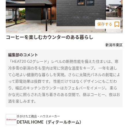
保存する
コーヒーを楽しむカウンターのある暮らし
新潟市東区
編集部のコメント
「HEAT20 G2グレード」レベルの断熱性能を備えた住まいは、寒
冷多雪の新潟の冬も室内は常に快適な温度をキープ。 一年を通し
て心地よい健康的な暮らしを実現。さらに太陽光パネルの創電によ
って節電効果は抜群です。 性能だけではなくデザインにもこだわ
り、幅広のキッチンカウンターはカフェ＆バーをイメージ。 柔ら
かな光に照らされた落ち着きのある空間で、昼はコーヒー、夜はお
酒を楽しみます。
手がけた工務店・ハウスメーカー
DETAIL HOME（ディテールホーム）