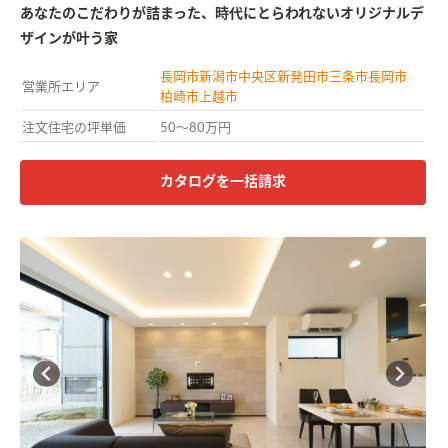
あなたのこだわりが詰まった、時代にとらわれないオリジナルデ
ザインが叶う家
長岡市
新潟市中央区
新発田市
三条市
長岡市
営業所エリア
柏崎市
上越市
注文住宅の坪単価
50〜80万円
カタログを一括請求