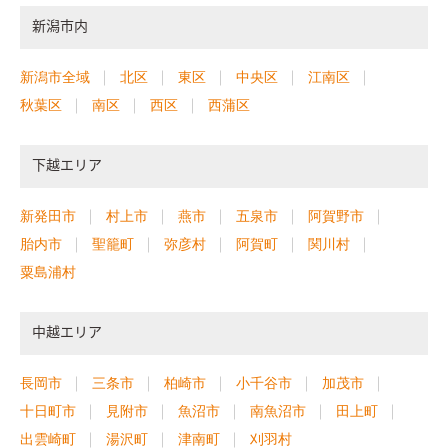
新潟市内
新潟市全域
北区
東区
中央区
江南区
秋葉区
南区
西区
西蒲区
下越エリア
新発田市
村上市
燕市
五泉市
阿賀野市
胎内市
聖籠町
弥彦村
阿賀町
関川村
粟島浦村
中越エリア
長岡市
三条市
柏崎市
小千谷市
加茂市
十日町市
見附市
魚沼市
南魚沼市
田上町
出雲崎町
湯沢町
津南町
刈羽村