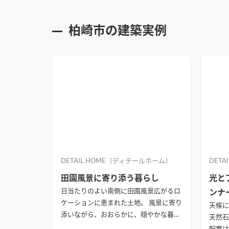
柏崎市
の建築実例
DETAIL HOME（ディテールホーム）
DET
田園風景に寄り添う暮らし
光と
日当たりのよい南側に田園風景広がるロ
ンナ
ケーションに恵まれた土地。 風景に寄り
天候に
添いながら、おおらかに、穏やかな暮ら
天然石の
しを味わえるように願いを込めた設計提