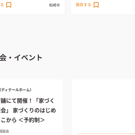
骨階段、開口の先に広がる庭は、
る
保存する
柏崎市
が際立つ外観
外観は白いガルバリ
をより豊かにする。
アカシアを基
板の鎧張りをベースにシンプルな
た落ち着いた雰囲気のLDK
壁掛け
ンに。2台分のインナーガレージ
はこだわりのタイルで空間のアクセ
し雪国の冬を快適に
勾配天井で開
キッチンは濃いめの木調をセレク
あるリビング
勾配天井で天井高3
チンはLDKの雰囲気に合わせて濃
ル。内装の仕上げも明るい印象に
木調をセレクト。キッチン横につ
空間を広く演出
ビタミンカラーが
水回り動線はより普段の家事動線
えるキッチン
元気がでるビタミン
会・イベント
する
施主こだわりのバイクガレー
のイエローのクロスをアクセント
のバイク用品などをガレージに収
毎日の暮らしに彩をそえる
らしながらカスタマイズしていく
ME（ディテールホーム）
店舗にて開催！「家づく
会」 家づくりのはじめ
こから ＜予約制＞
相談会