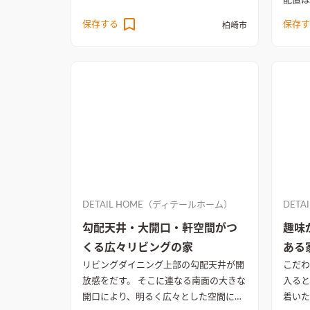
配置は
案。 LDKに配された窓は、雄大な自然を
ーを守
保存する
保存す
柏崎市
ぜいたくに切り取り刻々と変化する風景
慮した。 リビング空間から
を心静かに味わう暮らしが満喫できる。
に配慮
内装は上質な空間演出をする、間接照明
動線計画。 各空間に
を組み合わせた世界に一つだけの造作TV
柄をと
台。 重厚感のある深い色味のブラックウ
魅力的
ォルナットを基調としシンプルに素材を
きのあ
引き立てるワンランク上のインテリアコ
ル・石
ーディネート。
窓から自然光が降り注
のある
ぎ、開放的で心地よいリビング空間
広々
としたリビングダイニングキッチンに
は、大きな窓から自然光が降り注ぎ、開
放的で心地よい空間が広がる。窓の外に
DETAIL HOME（ディテールホーム）
DET
は田園風景が広がり、四季折々の風景を
勾配天井・大開口・軒空間がつ
趣味
眺めながら、自然と調和した暮らしを楽
くる広々リビングの家
ある
しむことができる
リビングダイニング上部の勾配天井が開
こだわ
放感をだす。 そこに連なる南面の大きな
入ると
開口により、明るく広々とした空間に。
着いた雰囲