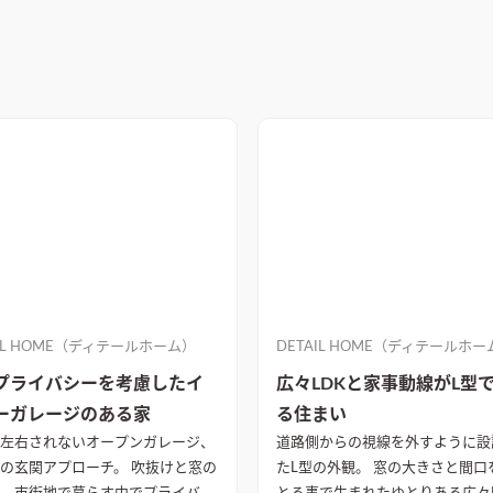
AIL HOME（ディテールホーム）
DETAIL HOME（ディテールホー
プライバシーを考慮したイ
広々LDKと家事動線がL型
ーガレージのある家
る住まい
左右されないオープンガレージ、
道路側からの視線を外すように設
玄関アプローチ。 吹抜けと窓の
たL型の外観。 窓の大きさと間口を広く