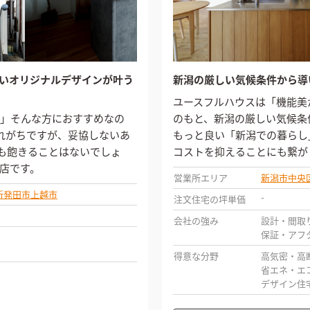
いオリジナルデザインが叶う
新潟の厳しい気候条件から導
ユースフルハウスは「機能美
」そんな方におすすめなの
のもと、新潟の厳しい気候条
とわれがちですが、妥協しないあ
もっと良い「新潟での暮らし
ても飽きることはないでしょ
コストを抑えることにも繋が
店です。
営業所エリア
新潟市中央
新発田市
上越市
-
注文住宅の坪単価
会社の強み
設計・間取
保証・アフ
得意な分野
高気密・高
省エネ・エ
デザイン住