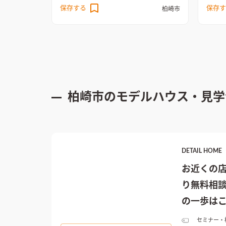
勾配天井の板張りと、窓越しの木目軒天
室や鉄
保存する
保存す
柏崎市
がゆるりとウチとソトをつなげる。 リビ
暮らし
ングでのゆったりとした暮らしを充実さ
調とし
せるデザイン。
南側に大きな窓が２つ連
TV裏
なった明るいLDK
LDKはどこにいても家
ントに
族を見渡せる配置とした。床のバーチを
ト
キッ
基調とし、ナチュラルテイストに仕上げ
いめの
た
リビングダイニングを勾配天井にして
ながる
柏崎市
のモデルハウス・見学
空間の広がりを計画
ブラックチェリーの
を楽に
突板のパネリング材とテレビボード背面
ジ
趣味
をグレーで色を落として空間を締めた
納、暮
DETAIL HO
お近くの
り無料相談
の一歩はこ
セミナー・