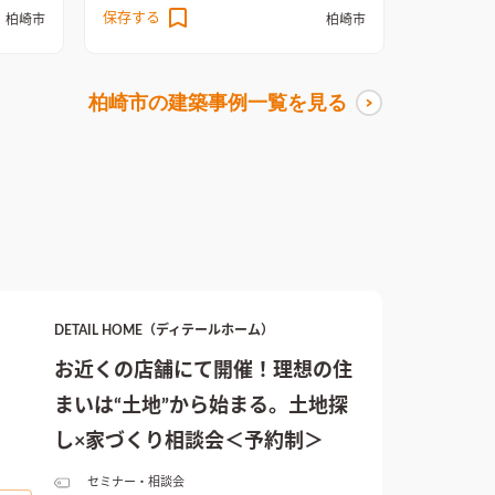
保存する
柏崎市
柏崎市
ウム鋼
デザイ
を設置
柏崎市
の建築事例一覧を見る
放感の
メート
まとめ
彩をそ
カラー
として
DETAIL HOME（ディテールホーム）
お近くの店舗にて開催！理想の住
まいは“土地”から始まる。土地探
し×家づくり相談会＜予約制＞
セミナー・相談会