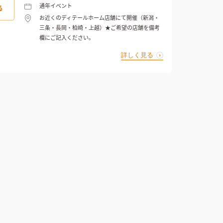
通年イベント
る
お近くのディテールホーム店舗にて開催（新潟・
三条・長岡・柏崎・上越）★ご希望の店舗を備考
欄にご記入ください。
詳しく見る