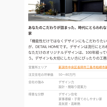
あなたのこだわりが詰まった、時代にとらわれな
家
「機能性だけではなくデザインにもこだわりたい
が、DETAIL HOMEです。デザインは流行に
なただけのオリジナルデザインは、100年経っ
う。デザインも大切にしたい方にぴったりの工務
営業所エリア
新潟市中央区
長岡市
三条市
柏崎市
注文住宅の坪単価
50〜80万円
会社の強み
デザイン力
設計・間取り提案力
得意な分野
デザイン住宅
家事導線・子育てのしやすい家
高気密・高断熱