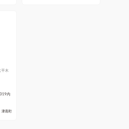
大平木
19
内
津南町