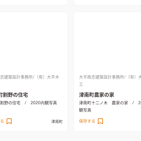
志建築設計事務所/（有）大平木
大平政志建築設計事務所/（有）
工
町割野の住宅
津南町農家の家
割野の住宅 / 2020
内観写真
津南町十二ノ木 農家の家 / 20
観写真
る
保存する
津南町