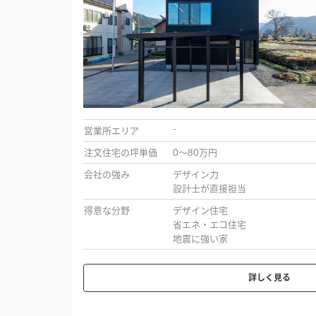
-
営業所エリア
注文住宅の坪単価
0〜80万円
会社の強み
デザイン力
設計士が直接担当
得意な分野
デザイン住宅
省エネ・エコ住宅
地震に強い家
詳しく見る