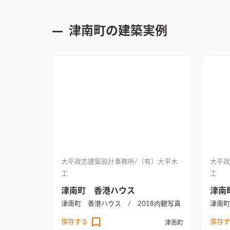
津南町
の建築実例
大平政志建築設計事務所/（有）大平木
大平政
工
工
津南町 香港ハウス
津南
津南町 香港ハウス / 2018
内観写真
津南町
保存する
保存す
津南町