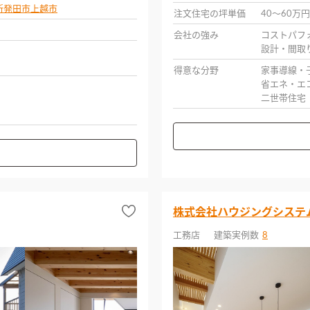
新発田市
上越市
注文住宅の坪単価
40〜60万円
会社の強み
コストパフ
設計・間取
得意な分野
家事導線・
省エネ・エ
二世帯住宅
株式会社ハウジングシステ
工務店
建築実例数
8