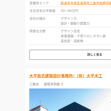
営業所エリア
新潟市中央区
長岡市
三条市
柏崎市
注文住宅の坪単価
50〜80万円
会社の強み
デザイン力
設計・間取り提案力
得意な分野
デザイン住宅
家事導線・子育てのしやすい家
高気密・高断熱
詳しく見る
大平政志建築設計事務所/（有）大平木工
工務店
建築実例数
9