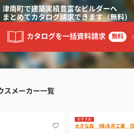
津南町で
建築実績豊富な
ビルダーへ
まと
めて
カタログ請求できます
（無料）
カタログを一括資料請求
無料
ウスメーカー一覧
おすすめ
大きな森 (株)永井工業 