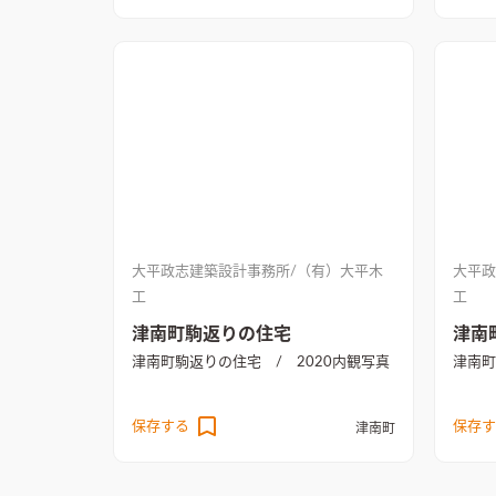
大平政志建築設計事務所/（有）大平木
大平政
工
工
津南町駒返りの住宅
津南
津南町駒返りの住宅 / 2020
内観写真
津南町
保存する
保存す
津南町