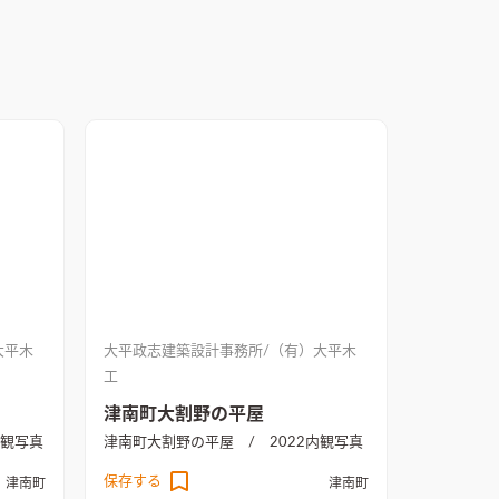
大平木
大平政志建築設計事務所/（有）大平木
工
津南町大割野の平屋
観写真
津南町大割野の平屋 / 2022
内観写真
保存する
津南町
津南町