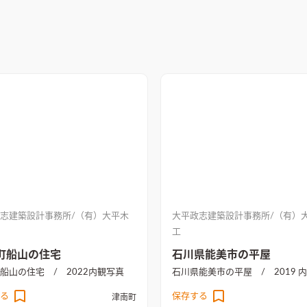
志建築設計事務所/（有）大平木
大平政志建築設計事務所/（有）
工
町船山の住宅
石川県能美市の平屋
船山の住宅 / 2022
内観写真
石川県能美市の平屋 / 2019
内
る
保存する
津南町