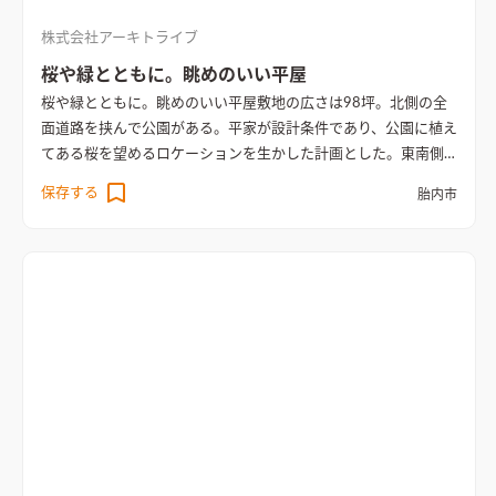
株式会社アーキトライブ
桜や緑とともに。眺めのいい平屋
桜や緑とともに。眺めのいい平屋
敷地の広さは98坪。北側の全
面道路を挟んで公園がある。平家が設計条件であり、公園に植え
てある桜を望めるロケーションを生かした計画とした。東南側
にリビングを配置しテラスを隣接させ大開口を設けることで、十
保存する
胎内市
分な採光と通風を確保し、またリビングに隣接した和室も計
画。北東側にはダイニングキッチンを配置しダイニングに設け
た横長の開口部により公園の桜を切取り、スキップフロアーとす
ることで全面道路の歩行者と視線が交錯しないようプライバシ
ーに配慮。キッチンはアイランド型とし回遊できる計画とし
た。また背面にはオリジナルで製作した長さ4.5mの食器収納と
設置。寝室、個室に通ずる廊下にはオリジナルで製作した本棚
を壁面に設置。寝室には屋根勾配を利用した小屋裏収納を設け
収納を確保。6帖の個室を2室計画し、脱着式のパーティション
によって12帖のワンフロアーで使用可能。