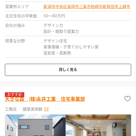
営業所エリア
新潟市中央区
長岡市
三条市
柏崎市
新発田市
上越市
注文住宅の坪単価
50〜80万円
会社の強み
デザイン力
設計・間取り提案力
得意な分野
デザイン住宅
家事導線・子育てのしやすい家
高気密・高断熱
詳しく見る
おすすめ
大きな森 (株)永井工業 住宅事業部
工務店
建築実例数
19