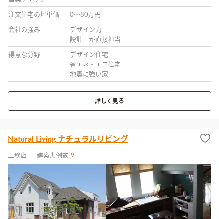
注文住宅の坪単価
0〜80万円
会社の強み
デザイン力
設計士が直接担当
得意な分野
デザイン住宅
省エネ・エコ住宅
地震に強い家
詳しく見る
Natural Living ナチュラルリビング
工務店
建築実例数
9