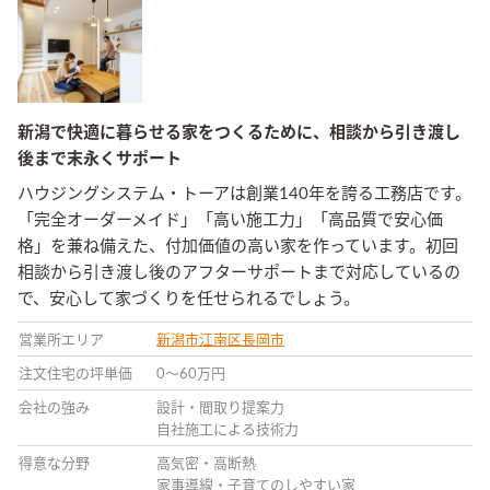
新潟で快適に暮らせる家をつくるために、相談から引き渡し
後まで末永くサポート
ハウジングシステム・トーアは創業140年を誇る工務店です。
「完全オーダーメイド」「高い施工力」「高品質で安心価
格」を兼ね備えた、付加価値の高い家を作っています。初回
相談から引き渡し後のアフターサポートまで対応しているの
で、安心して家づくりを任せられるでしょう。
営業所エリア
新潟市江南区
長岡市
注文住宅の坪単価
0〜60万円
会社の強み
設計・間取り提案力
自社施工による技術力
得意な分野
高気密・高断熱
家事導線・子育てのしやすい家