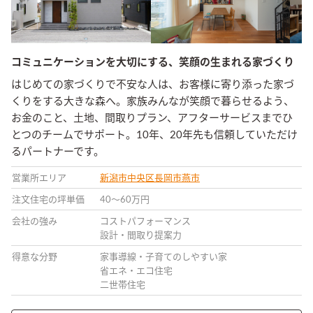
コミュニケーションを大切にする、笑顔の生まれる家づくり
はじめての家づくりで不安な人は、お客様に寄り添った家づ
くりをする大きな森へ。家族みんなが笑顔で暮らせるよう、
お金のこと、土地、間取りプラン、アフターサービスまでひ
とつのチームでサポート。10年、20年先も信頼していただけ
るパートナーです。
営業所エリア
新潟市中央区
長岡市
燕市
注文住宅の坪単価
40〜60万円
会社の強み
コストパフォーマンス
設計・間取り提案力
得意な分野
家事導線・子育てのしやすい家
省エネ・エコ住宅
二世帯住宅