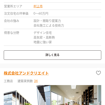
営業所エリア
村上市
注文住宅の坪単価
0〜60万円
会社の強み
設計・間取り提案力
自社施工による技術力
得意な分野
デザイン住宅
高気密・高断熱
地震に強い家
詳しく見る
株式会社アンドクリエイト
工務店
建築実例数
34