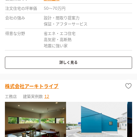
注文住宅の坪単価
50〜70万円
会社の強み
設計・間取り提案力
保証・アフターサービス
得意な分野
省エネ・エコ住宅
高気密・高断熱
地震に強い家
詳しく見る
株式会社アーキトライブ
工務店
建築実例数
12