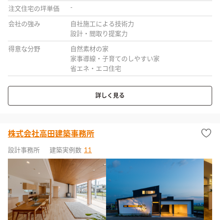
-
注文住宅の坪単価
会社の強み
自社施工による技術力
設計・間取り提案力
得意な分野
自然素材の家
家事導線・子育てのしやすい家
省エネ・エコ住宅
詳しく見る
株式会社高田建築事務所
設計事務所
建築実例数
11