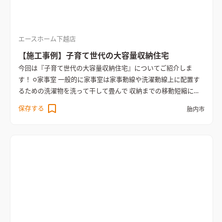
エースホーム下越店
【施工事例】子育て世代の大容量収納住宅
今回は『子育て世代の大容量収納住宅』についてご紹介しま
す！ ○家事室 一般的に家事室は家事動線や洗濯動線上に配置す
るための洗濯物を洗って干して畳んで 収納までの移動短縮にな
ったりと家事がしやすくなるお部屋でしたが、 最近ではキッチ
保存する
胎内市
ン横に配置し、空いた時間に趣味やPC作業、メイクルームとし
ても活用 していることも多いです☆ 家事室を設けることで洗濯
物をとりあず置いておいたり、収納スペースとして活用すること
も できるので急な来客の際も慌ててリビングを片付けることも
なくなります😊 ○ｳｫｰｸｲﾝｸﾛｰｾﾞｯﾄ ｳｫｰｸｲﾝｸﾛｰｾﾞｯﾄは近年とても
人気です！ たくさんの衣類やカバンなどを持っていても安心な
大容量の収納スペースが魅力です 季節ごとの衣類をまとめて収
納しておくことが出来るので、季節ごとの衣替えが とても楽に
なります。大容量収納なので家族の衣類も収納出来て便利です！
寝室にｳｫｰｸｲﾝｸﾛｰｾﾞｯﾄをつくると朝起きてすぐに着替えること