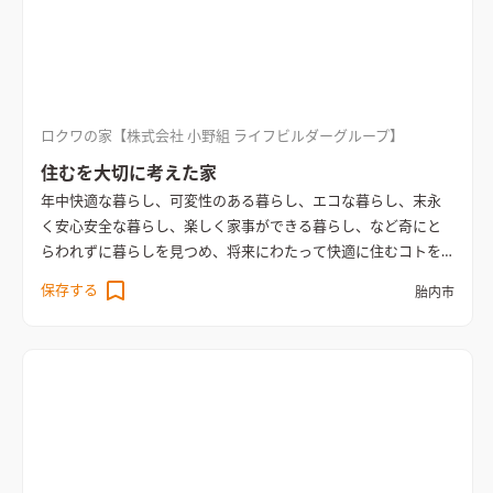
もできます。 ○玄関土間収納 玄関は家族や来客を招き入れる最
初の場所なので、スッキリした状態を保っていたいですよね 子
どもの汚れたおもちゃやスポーツ用品も閉まっておきたいなど
施主様のご要望にお応えして 土間収納を広めに設置しました☆
雨や雪の日には濡れた上着やスノーウエアなどを一時的に干す
ロクワの家【株式会社 小野組 ライフビルダーグループ】
場としても使えます アイディア次第では、様々な物を収納・保
管することができる有効なスペースになっています 今後収納し
住むを大切に考えた家
たいものがかわっても対応できるように、棚板の位置を簡単に
年中快適な暮らし、可変性のある暮らし、エコな暮らし、末永
変えられる可動式の 棚をつけておくとより実用的な土間収納に
く安心安全な暮らし、楽しく家事ができる暮らし、など奇にと
なります♪ 商品名【Andy寄棟 オーセンティック】
らわれずに暮らしを見つめ、将来にわたって快適に住むコトを
追求した『住むを大切に考えた家』。
保存する
胎内市