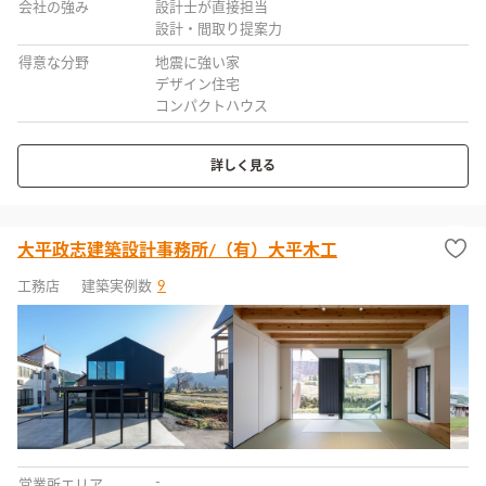
会社の強み
設計士が直接担当
設計・間取り提案力
得意な分野
地震に強い家
デザイン住宅
コンパクトハウス
詳しく見る
大平政志建築設計事務所/（有）大平木工
工務店
建築実例数
9
-
営業所エリア