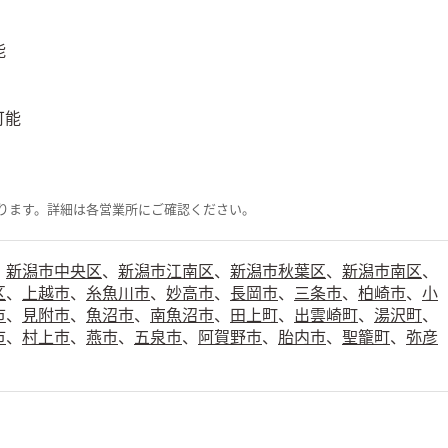
能
可能
ります。詳細は各営業所にご確認ください。
、
新潟市中央区
、
新潟市江南区
、
新潟市秋葉区
、
新潟市南区
、
区
、
上越市
、
糸魚川市
、
妙高市
、
長岡市
、
三条市
、
柏崎市
、
小
市
、
見附市
、
魚沼市
、
南魚沼市
、
田上町
、
出雲崎町
、
湯沢町
、
市
、
村上市
、
燕市
、
五泉市
、
阿賀野市
、
胎内市
、
聖籠町
、
弥彦