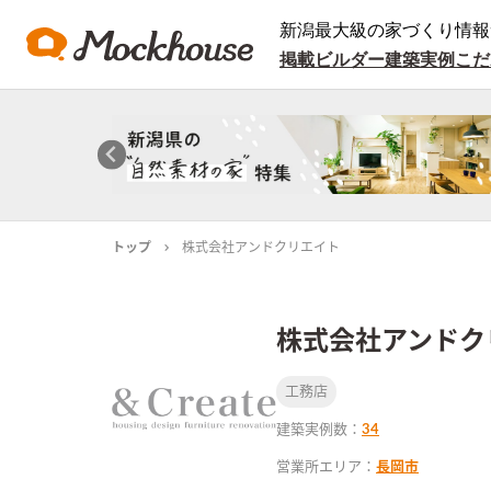
新潟最大級の家づくり情報
掲載ビルダー
建築実例
こだ
トップ
株式会社アンドクリエイト
株式会社アンドク
工務店
建築実例数：
34
営業所エリア：
長岡市