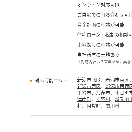
オンライン対応可能
ご自宅での打ち合わせ可
資金計画の相談が可能
住宅ローン・税制の相談
土地探しの相談が可能
自社所有の土地あり
※対応内容は各営業所毎に異な
新潟市北区
、
新潟市東区
対応可能エリア
新潟市西区
、
新潟市西蒲
千谷市
、
加茂市
、
十日町
津南町
、
刈羽村
、
新発田
村
、
阿賀町
、
関川村