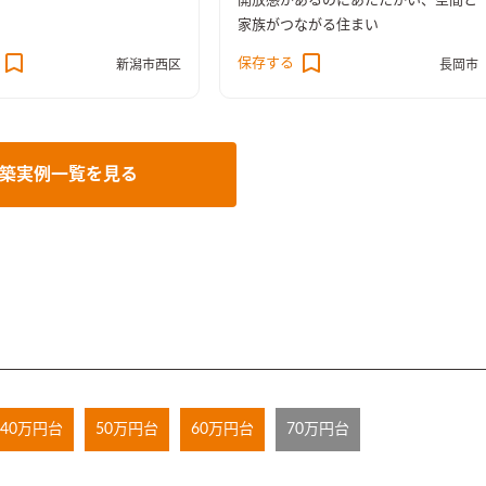
開放感があるのにあたたかい、空間と
家族がつながる住まい
保存する
新潟市西区
長岡市
築実例一覧を見る
40万円台
50万円台
60万円台
70万円台