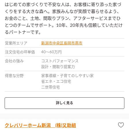
はじめての家づくりで不安な人は、お客様に寄り添った家づ
くりをする大きな森へ。家族みんなが笑顔で暮らせるよう、
お金のこと、土地、間取りプラン、アフターサービスまでひ
とつのチームでサポート。10年、20年先も信頼していただけ
るパートナーです。
営業所エリア
新潟市中央区
長岡市
燕市
注文住宅の坪単価
40〜60万円
会社の強み
コストパフォーマンス
設計・間取り提案力
得意な分野
家事導線・子育てのしやすい家
省エネ・エコ住宅
二世帯住宅
詳しく見る
クレバリーホーム新潟 (株)又助組