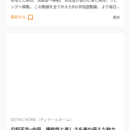
帰宅した際は、洗面室へ移動。 お友達が遊びに来た際は、リビ
ングへ移動。 この動線を全て叶えた8の字回遊動線。 より毎日
の家事を楽にしてくれる動線計画の住まい。
天然石を使ったタ
保存する
燕市
イル貼りがアクセントになり、高級感のあるリビング空間
リビン
グのTVボード背面には天然石を使ったタイル貼り。空間のアク
セントになり、間接照明と共に高級感を演出
DETAIL HOME（ディテールホーム）
勾配天井×中庭 機能性と美しさを兼ね備えた魅力