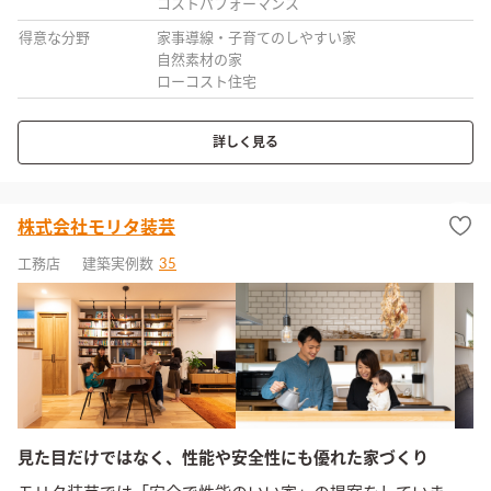
コストパフォーマンス
得意な分野
家事導線・子育てのしやすい家
自然素材の家
ローコスト住宅
詳しく見る
株式会社モリタ装芸
工務店
建築実例数
35
見た目だけではなく、性能や安全性にも優れた家づくり