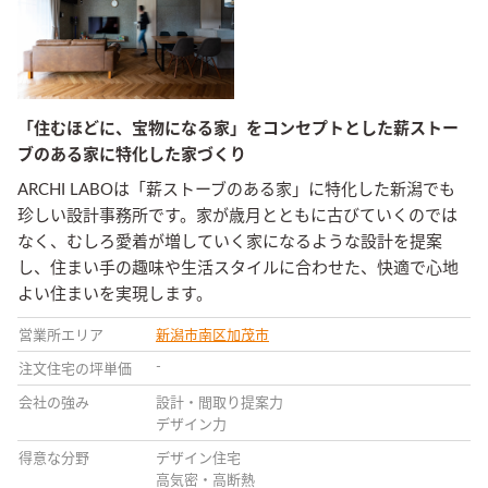
「住むほどに、宝物になる家」をコンセプトとした薪ストー
ブのある家に特化した家づくり
ARCHI LABOは「薪ストーブのある家」に特化した新潟でも
珍しい設計事務所です。家が歳月とともに古びていくのでは
なく、むしろ愛着が増していく家になるような設計を提案
し、住まい手の趣味や生活スタイルに合わせた、快適で心地
よい住まいを実現します。
営業所エリア
新潟市南区
加茂市
-
注文住宅の坪単価
会社の強み
設計・間取り提案力
デザイン力
得意な分野
デザイン住宅
高気密・高断熱