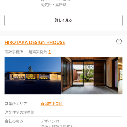
高気密・高断熱
詳しく見る
HIROTAKA DESIGN +HOUSE
設計事務所
建築実例数
1
営業所エリア
新潟市中央区
-
注文住宅の坪単価
会社の強み
デザイン力