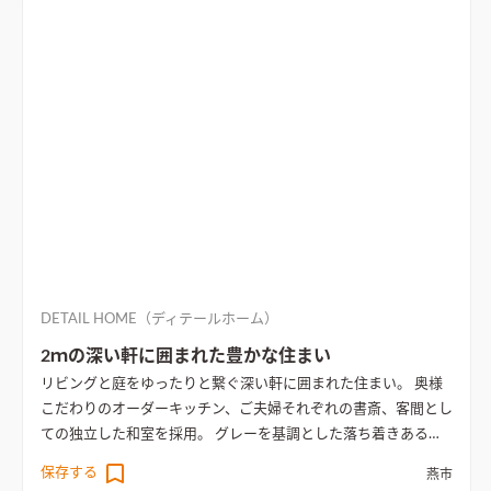
DETAIL HOME（ディテールホーム）
2ｍの深い軒に囲まれた豊かな住まい
リビングと庭をゆったりと繋ぐ深い軒に囲まれた住まい。 奥様
こだわりのオーダーキッチン、ご夫婦それぞれの書斎、客間とし
ての独立した和室を採用。 グレーを基調とした落ち着きある内
装インテリアと、25帖LDK＋15帖デッキ＝40帖の大空間の住ま
保存する
燕市
いが完成しました。
25帖LDKと15帖タイルデッキの40帖の大空