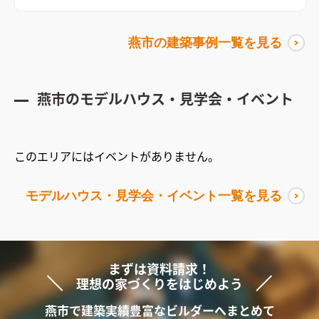
間
室内から外につながるチーク素材で、天井とフロアのレベル差
がなく、シームレスに空間をつなぐ
奥様こだわりのフルオーダ
燕市
の建築事例一覧を見る
ーキッチン
素材と色味にこだわり、天板は無垢のステンレスのバ
イブレーション仕上げで、厚みが5ミリで薄くすっきりとした印
象になるように仕上げた
燕市
のモデルハウス・見学会・イベント
このエリアにはイベントがありません。
モデルハウス・見学会・イベント一覧を見る
まずは資料請求！
理想の家づくりをはじめよう
燕市で
建築実績豊富な
ビルダーへ
まと
めて