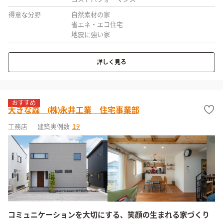
得意な分野
自然素材の家
省エネ・エコ住宅
地震に強い家
詳しく見る
おすすめ
大きな森 (株)永井工業 住宅事業部
工務店
建築実例数
19
コミュニケーションを大切にする、笑顔の生まれる家づくり