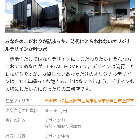
あなたのこだわりが詰まった、時代にとらわれないオリジナ
ルデザインが叶う家
「機能性だけではなくデザインにもこだわりたい」そんな方
におすすめなのが、DETAIL HOMEです。デザインは流行にと
われがちですが、妥協しないあなただけのオリジナルデザイ
ンは、100年経っても飽きることはないでしょう。デザインも
大切にしたい方にぴったりの工務店です。
営業所エリア
新潟市中央区
長岡市
三条市
柏崎市
新発田市
上越市
注文住宅の坪単価
50〜80万円
会社の強み
デザイン力
設計・間取り提案力
得意な分野
デザイン住宅