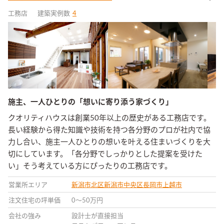
工務店
建築実例数
4
施主、一人ひとりの「想いに寄り添う家づくり」
クオリティハウスは創業50年以上の歴史がある工務店です。
長い経験から得た知識や技術を持つ各分野のプロが社内で協
力し合い、施主一人ひとりの想いを叶える住まいづくりを大
切にしています。「各分野でしっかりとした提案を受けた
い」そう考えている方にぴったりの工務店です。
営業所エリア
新潟市北区
新潟市中央区
長岡市
上越市
注文住宅の坪単価
0〜50万円
会社の強み
設計士が直接担当