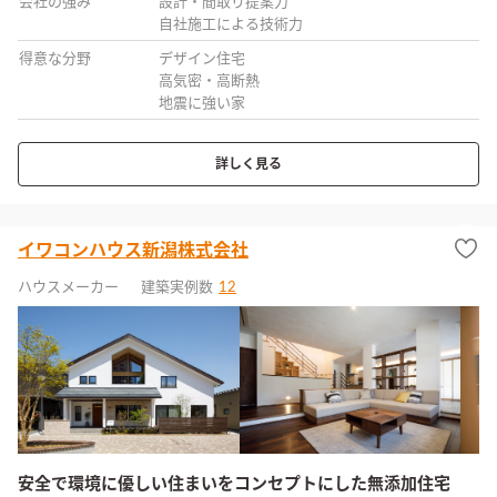
会社の強み
設計・間取り提案力
自社施工による技術力
得意な分野
デザイン住宅
高気密・高断熱
地震に強い家
詳しく見る
イワコンハウス新潟株式会社
ハウスメーカー
建築実例数
12
安全で環境に優しい住まいをコンセプトにした無添加住宅