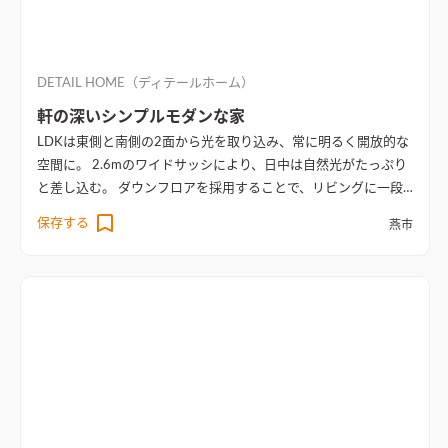
DETAIL HOME（ディテールホーム）
軒の深いシンプルモダンな家
LDKは東側と南側の2面から光を取り込み、常に明るく開放的な
空間に。 2.6mのワイドサッシにより、日中は自然光がたっぷり
と差し込む。 ダウンフロアを採用することで、リビングに一段
と広がりを感じさせる。 リビングの中心にあるアイランドキッ
保存する
燕市
チンからは、LDK全体と和室を見渡せ、料理をしながら子供た
ちを見守れる安心な間取り。 キッチンからの洗濯動線をコンパ
クトにまとめ、毎日の家事をラクに。 3部屋分の子供部屋を確保
し、家族それぞれが自分のスペースを持つことができるよう設
計。 ご主人の趣味であるバイクを収納する専用のインナーガレ
ージを備えるなど、38坪の間取りに家族の思いを詰め込んだ住
まい。
シックな色合いと木の温もりが調和した落ち着いたリビ
ング空間
シックな色合いと木の温もりが調和した落ち着いた空
間。キッチンからリビング、和室までが一体的に繋がり、家族が
集まりやすい開放的なレイアウト