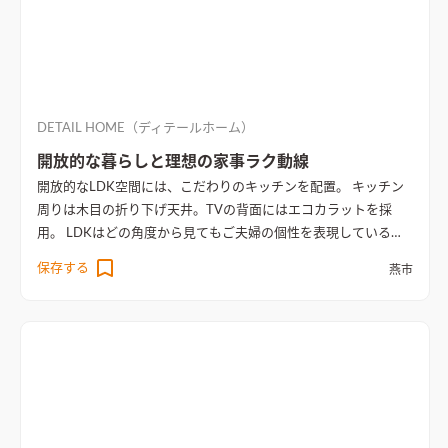
DETAIL HOME（ディテールホーム）
開放的な暮らしと理想の家事ラク動線
開放的なLDK空間には、こだわりのキッチンを配置。 キッチン
周りは木目の折り下げ天井。TVの背面にはエコカラットを採
用。 LDKはどの角度から見てもご夫婦の個性を表現している。
水回りにはサンルームや広々としたファミリークロークがあり、
保存する
燕市
奥様理想の家事ラク動線を実現した。 2階にはご主人こだわりの
書斎。
間接照明の柔らかな光がゆったりと寛げるリビング空間
間接照明の柔らかな光がゆったりと寛げるリラックス空間をつ
くる。大きな開口部で開放的な暮らしを