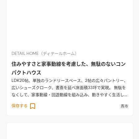
DETAIL HOME（ディテールホーム）
住みやすさと家事動線を考慮した、無駄のないコン
パクトハウス
LDK20帖、単独のランドリースペース、2帖の広々パントリー、
広いシューズクローク、書斎を延べ床面積33坪で実現。 無駄を
なくして、家事動線・回遊動線を組み込み、動きやすく生活しや
すいコンパクトハウス。
自然光を取り込む明るいリビング空間
保存する
燕市
グレーのタイル調クロスと造作テレビボード