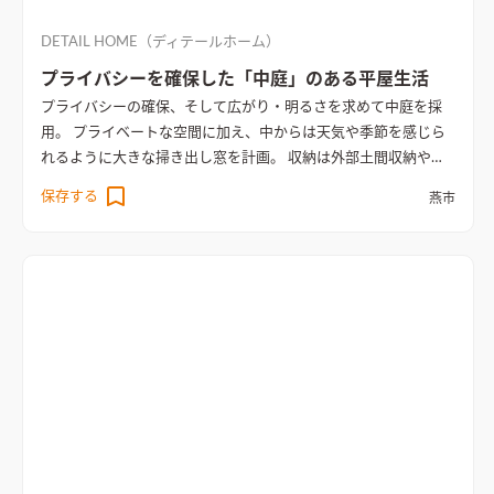
DETAIL HOME（ディテールホーム）
プライバシーを確保した「中庭」のある平屋生活
プライバシーの確保、そして広がり・明るさを求めて中庭を採
用。 プライベートな空間に加え、中からは天気や季節を感じら
れるように大きな掃き出し窓を計画。 収納は外部土間収納やウ
ォークインクローゼット・細かな収納まで計画。 帰宅した際の
保存する
燕市
「ただいま手洗い」やリビングからのウォークインクローゼッ
ト、洗面脱衣室へのアクセスなど家事動線も無駄なく効率的に
計画。 こだわりの外観デザインと配色・素材。飽きの来ない内
観デザイン。TOTO最高級のオープンキッチン。 効率・収納力・
デザインと全てにおいて考え抜かれた平屋住宅。
勾配天井と間
接照明が開放感を演出するリビング
勾配天井と間接照明が開放
感を演出するリビングダイニング。大きな窓からの自然光が明る
く、心地よい空間を作り出す