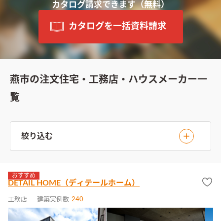
カタログ請求できます
（無料）
カタログを一括資料請求
燕市の注文住宅・工務店・ハウスメーカー一
覧
絞り込む
おすすめ
DETAIL HOME（ディテールホーム）
工務店
建築実例数
240