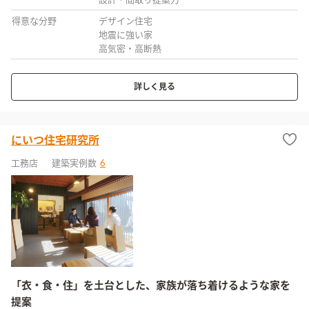
設計・間取り提案力
得意な分野
デザイン住宅
地震に強い家
高気密・高断熱
詳しく見る
にいつ住宅研究所
工務店
建築実例数
6
「衣・食・住」を土台とした、家族が落ち着けるような家を
提案