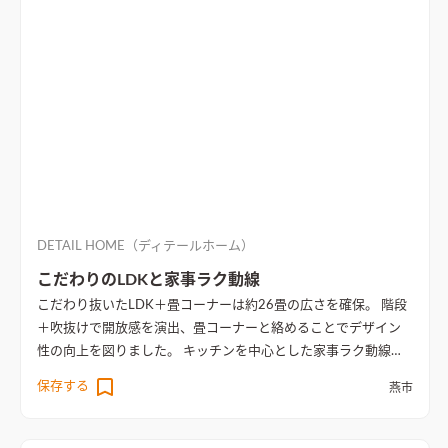
DETAIL HOME（ディテールホーム）
こだわりのLDKと家事ラク動線
こだわり抜いたLDK＋畳コーナーは約26畳の広さを確保。 階段
＋吹抜けで開放感を演出、畳コーナーと絡めることでデザイン
性の向上を図りました。 キッチンを中心とした家事ラク動線を
計画し、行き止まりのない間取りに仕上がりました。
白×グレー
保存する
燕市
×木目の3色でまとめ、統一感を持たせた明るいリビング空間
TV
ボード裏には、タイル+間接照明で重厚感を演出