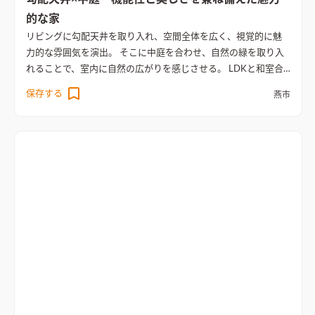
的な家
リビングに勾配天井を取り入れ、空間全体を広く、視覚的に魅
力的な雰囲気を演出。 そこに中庭を合わせ、自然の緑を取り入
れることで、室内に自然の広がりを感じさせる。 LDKと和室合
わせ約25畳ほどの広さもあり、全体的圧迫感がない住まいに。
保存する
燕市
また、全体をウォールナットで統一し、落ち着けるような空間
に仕上げた。
間接照明が壁面を優しく照らし、木目調の天井が
温かみをプラスしたリビング
間接照明が壁面を優しく照らし、
木目調の天井が温かみをプラスしたリビング。大きな窓からは中
庭が見渡せ、外からの視線を気にせずくつろげるプライベート
な空間