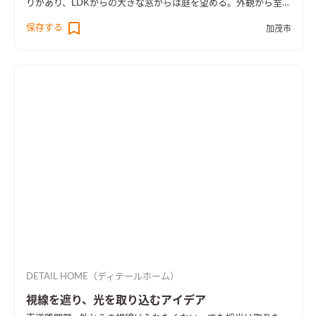
りがあり、LDKからの大きな窓からは庭を望める。外観から室内
空間まで広さを感じる事のできるお家となった。
保存する
加茂市
DETAIL HOME（ディテールホーム）
視線を遮り、光を取り込むアイデア