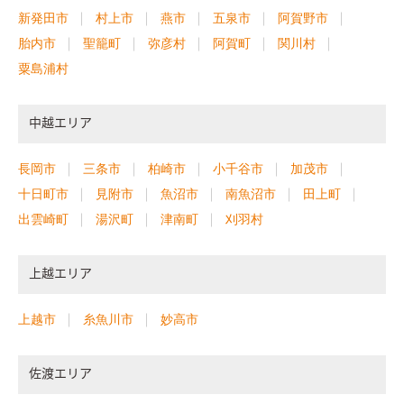
新発田市
村上市
燕市
五泉市
阿賀野市
胎内市
聖籠町
弥彦村
阿賀町
関川村
粟島浦村
中越エリア
長岡市
三条市
柏崎市
小千谷市
加茂市
十日町市
見附市
魚沼市
南魚沼市
田上町
出雲崎町
湯沢町
津南町
刈羽村
上越エリア
上越市
糸魚川市
妙高市
佐渡エリア