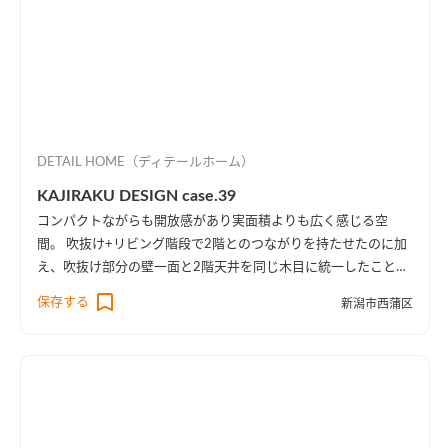
DETAIL HOME（ディテールホーム）
KAJIRAKU DESIGN case.39
コンパクトながらも開放感があり実面積よりも広く感じる空
間。 吹抜け+リビング階段で2階とのつながりを持たせたのに加
え、吹抜け部分の壁一面と2階天井を同じ木目に統一したことに
より、1階・2階の一体感を演出しました。 趣味のピアノ室は、
保存する
新潟市西蒲区
楽譜を整理する本棚を壁一面に設け、屋外への防音効果も担って
います。