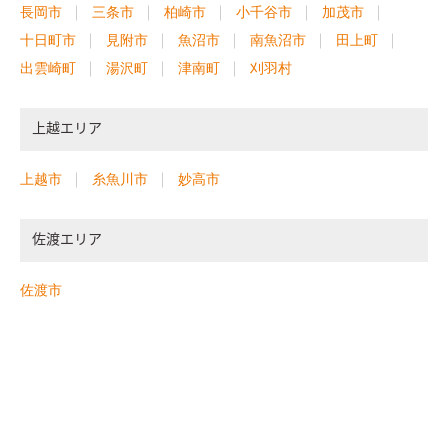
長岡市
三条市
柏崎市
小千谷市
加茂市
十日町市
見附市
魚沼市
南魚沼市
田上町
出雲崎町
湯沢町
津南町
刈羽村
上越エリア
上越市
糸魚川市
妙高市
佐渡エリア
佐渡市