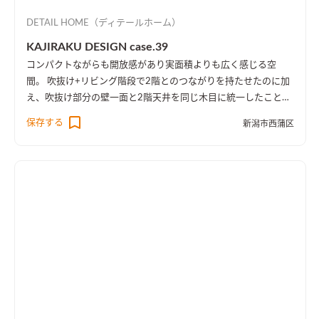
DETAIL HOME（ディテールホーム）
KAJIRAKU DESIGN case.39
コンパクトながらも開放感があり実面積よりも広く感じる空
間。 吹抜け+リビング階段で2階とのつながりを持たせたのに加
え、吹抜け部分の壁一面と2階天井を同じ木目に統一したことに
より、1階・2階の一体感を演出しました。 趣味のピアノ室は、
保存する
新潟市西蒲区
楽譜を整理する本棚を壁一面に設け、屋外への防音効果も担って
います。