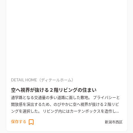
気に入りスペースを増やせる楽しみが続いていく住まい。
中庭
から光をたっぷり取り込み、光に包まれるリビング空間
中庭に
向かって大開口サッシを設けたリビング。周りの目を気にせず
に、家族時間を過ごせる
DETAIL HOME（ディテールホーム）
空へ視界が抜ける２階リビングの住まい
通学路となる交通量の多い道路に面した敷地。 プライバシーと
開放感を演出するため、のびやかに空へ視界が抜ける２階リビ
ングを選択した。 リビング内にはカーテンボックスを造作し、
カーテンをきれいに全開できるような工夫を施した。 室内はセ
保存する
新潟市西区
メント板や羽目板を壁面に使用し、家具は突板で制作。 壁面一
杯の本棚や小上がりの引き出し収納、書斎カウンターまで細部