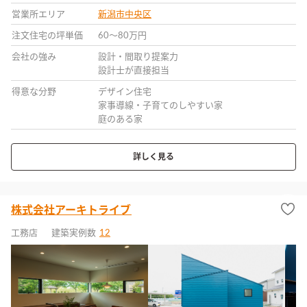
営業所エリア
新潟市中央区
注文住宅の坪単価
60〜80万円
会社の強み
設計・間取り提案力
設計士が直接担当
得意な分野
デザイン住宅
家事導線・子育てのしやすい家
庭のある家
詳しく見る
株式会社アーキトライブ
工務店
建築実例数
12