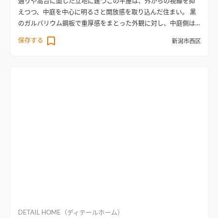
通りや高台に面した立地に建つこの平屋は、外からの視線を抑
えつつ、中庭を中心に明るさと開放感を取り込んだ住まい。 黒
のガルバリウム鋼板で重厚感をまとった外観に対し、中庭側は
白で仕上げ、外と内で異なる表情を楽しめるデザイン。 リビン
保存する
新潟市西区
グには小上がりの和室や勾配天井を組み合わせ、間接照明のや
わらかな光が広がる心地よい空間。 壁一面にCDやレコードを並
べた趣味部屋は、音楽を楽しむ特別な居場所。 ダークカラーの
キッチンとコンクリート調のクロスが個性を添え、統一感のあ
る上質な雰囲気。 週末には友人を招き、中庭でバーベキューを
楽しむ、緑や趣味に囲まれた豊かな暮らし。
小上がりの和室を
併設したリビング
小上がりの和室を併設したLDK。勾配天井と
間接照明で広さ以上の開放感が得られる
DETAIL HOME（ディテールホーム）