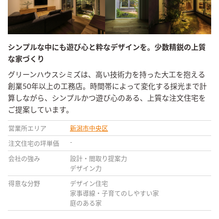
シンプルな中にも遊び心と粋なデザインを。少数精鋭の上質
な家づくり
グリーンハウスシミズは、高い技術力を持った大工を抱える
創業50年以上の工務店。時間帯によって変化する採光まで計
算しながら、シンプルかつ遊び心のある、上質な注文住宅を
ご提案しています。
営業所エリア
新潟市中央区
-
注文住宅の坪単価
会社の強み
設計・間取り提案力
デザイン力
得意な分野
デザイン住宅
家事導線・子育てのしやすい家
庭のある家