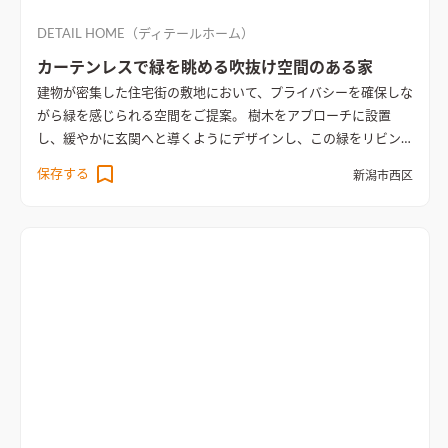
DETAIL HOME（ディテールホーム）
カーテンレスで緑を眺める吹抜け空間のある家
建物が密集した住宅街の敷地において、プライバシーを確保しな
がら緑を感じられる空間をご提案。 樹木をアプローチに設置
し、緩やかに玄関へと導くようにデザインし、この緑をリビン
グからも眺められる。 リビングには吹抜けを設け、光を多く取
保存する
新潟市西区
り込むことで、緑や風、光を感じられるようにした。 吹抜けに
は海外製の照明器具を取り入れ、インパクトのある空間を演
出。 間接照明を多く使用し、プライバシーが確保された洗練さ
れた空間を実現する。 動線もシンプルにすることで、家事が楽
になるよう配慮した。
間接照明が空間に奥行きと落ち着きを与
えるLDK
折り上げ天井にダウンライトを配し、壁際には一直線
の間接照明、吹抜けの階段部分にはTVボードと一体のアクセン
トウォールなど、奥行きを感じさせるLDK