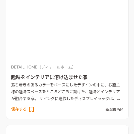
して、オープンキッチンでより空間のつながりを意識
DETAIL HOME（ディテールホーム）
趣味をインテリアに溶け込ませた家
落ち着きのあるカラーをベースにしたデザインの中に、お施主
様の趣味スペースをところどころに設けた、趣味とインテリア
が融合する家。 リビングに造作したディスプレイラックは、見
せるスペースと容量のある収納部分を兼ね備えており、気分や季
保存する
新潟市西区
節にあわせてアイテムを入れ替えることが出来る。 2階ホールに
もディスプレイラックを設け、本棚スペースとしても利用。 寝
る前にお子様のお気に入りの絵本を選ぶ、楽しい空間となる。
隠れた部分にもマグネットボードや壁下地を設けているので、お