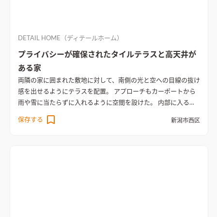
DETAIL HOME（ディテールホーム）
プライバシーが確保されたタイルテラスと高天井が
ある家
両隣の家に囲まれた敷地に対して、南側の光と空への目線の抜け
感を出せるようにテラスを配置。 アプローチもカーポートから
雨や雪に当たらずに入れるように空間を設けた。 内部に入ると
壁に囲まれたプライバシーを確保しながら、目線が抜けるよう
保存する
新潟市西区
に配置されたタイルテラスが望める。 空間に広がりを感じられ
るように、吹き抜けの高天井とし、カーテンレスでもプライバ
シーが確保された状態で光と風を取り込む。 各所に間接照明を
配置することで、落ち着いた空間を演出。
天井までの大きな吹抜
けと間接照明が特徴的なリビング
タイルテラスを望む吹抜けの
LDK。隣家が近いので壁を高くしてプライバシーを確保した