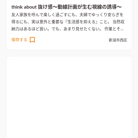
think about 抜け感～動線計画が生む視線の誘導～
友人家族を呼んで楽しく過ごすにも、夫婦でゆっくり安らぎを
得るにも、実は意外と重要な『生活感を抑える』こと。 当然収
納力はあるほど良い。でも、あまり見せたくない。 作業とその
目的の適材適所に配置したい。 収納を丁寧に繋ぎ、実現した回
保存する
新潟市西区
遊動線はそれは使いやすく、ほどよく隠せる。 新築が立ち並ぶ
新興住宅地。 立地条件ではその一角の開かれた方位を利用し、
プライバシーを担保しながら大開口と吹抜けにより抜け感を出
している。 抜く場所と閉じる場所を明確にし、動線を計画する
と人も目線も自然と誘導できる。
吹抜けリビングに面した階段
が印象的なデザイン
吹抜けリビングに面した階段が印象的なデ
ザイン。リビングから続く階段は開放感を保ちながら、スリムな
手すりとナチュラルな木材で仕上げ、空間に軽やかさをもたらす