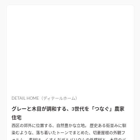
まで計画し、プランニングだけではなく素材感にもこだわった
住宅が完成した。
間接照明の温かみのあるリビング空間
ソファ
ーを置いても広々としたリビング。勾配天井でさらに広い空間演
出を施した。テレビボード背面のデザインにもこだわり、間接照
明をあてることで温かみのある空間に
DETAIL HOME（ディテールホーム）
グレーと木目が調和する、3世代を「つなぐ」農家
住宅
西区の郊外に位置する、自然豊かな立地。 歴史ある街並みに馴
染むような、落ち着いたトーンでまとめた、切妻屋根の外観フ