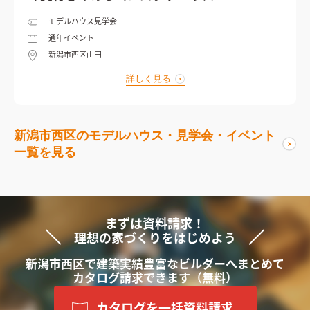
モデルハウス見学会
通年イベント
新潟市西区山田
詳しく見る
新潟市西区の
モデルハウス・見学会・イベント
一覧を見る
まずは資料請求！
理想の家づくりをはじめよう
新潟市西区で
建築実績豊富な
ビルダーへ
まと
めて
カタログ請求できます
（無料）
カタログを一括資料請求