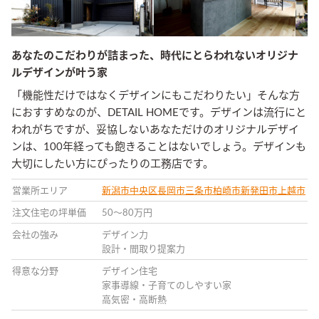
あなたのこだわりが詰まった、時代にとらわれないオリジナ
ルデザインが叶う家
「機能性だけではなくデザインにもこだわりたい」そんな方
におすすめなのが、DETAIL HOMEです。デザインは流行にと
われがちですが、妥協しないあなただけのオリジナルデザイ
ンは、100年経っても飽きることはないでしょう。デザインも
大切にしたい方にぴったりの工務店です。
営業所エリア
新潟市中央区
長岡市
三条市
柏崎市
新発田市
上越市
注文住宅の坪単価
50〜80万円
会社の強み
デザイン力
設計・間取り提案力
得意な分野
デザイン住宅
家事導線・子育てのしやすい家
高気密・高断熱