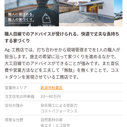
職人目線でのアドバイスが受けられる、快適で丈夫な長持ち
する家づくり
Ag-工務店では、打ち合わせから現場管理までを1人の職人が
担当します。施主の希望に沿って家づくりを進めるなかで、
大工目線でのアドバイスができることが強みです。また宣伝
費や営業方法などを工夫して「無駄」を無くすことで、コス
トダウンを実現させている工務店です。
営業所エリア
新潟市秋葉区
注文住宅の坪単価
20〜80万円
会社の強み
自社施工による技術力
コストパフォーマンス
得意な分野
自然素材の家
省エネ・エコ住宅