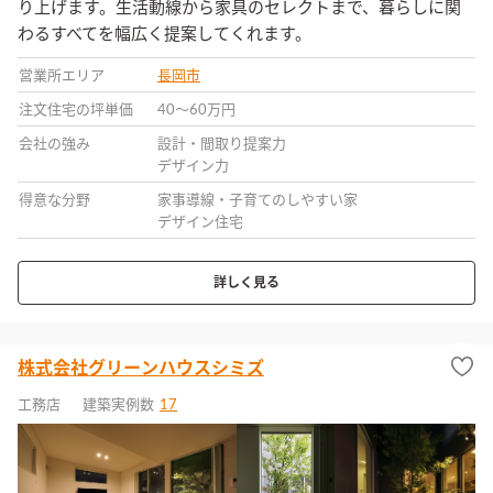
り上げます。生活動線から家具のセレクトまで、暮らしに関
わるすべてを幅広く提案してくれます。
営業所エリア
長岡市
注文住宅の坪単価
40〜60万円
会社の強み
設計・間取り提案力
デザイン力
得意な分野
家事導線・子育てのしやすい家
デザイン住宅
詳しく見る
株式会社グリーンハウスシミズ
工務店
建築実例数
17