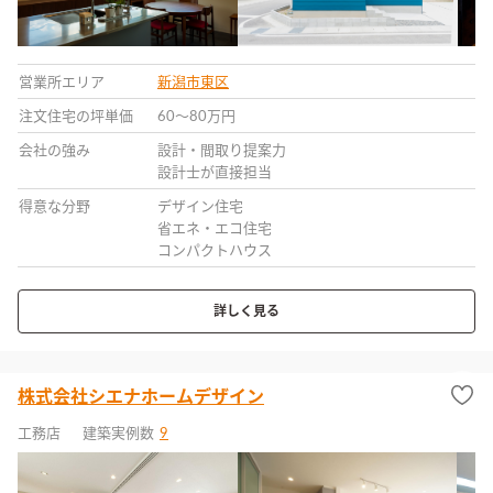
営業所エリア
新潟市東区
注文住宅の坪単価
60〜80万円
会社の強み
設計・間取り提案力
設計士が直接担当
得意な分野
デザイン住宅
省エネ・エコ住宅
コンパクトハウス
詳しく見る
株式会社シエナホームデザイン
工務店
建築実例数
9