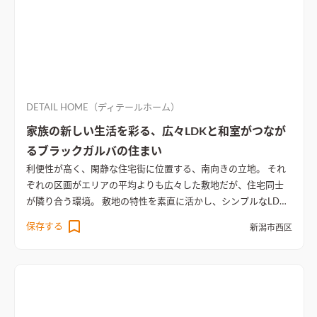
DETAIL HOME（ディテールホーム）
家族の新しい生活を彩る、広々LDKと和室がつなが
るブラックガルバの住まい
利便性が高く、閑静な住宅街に位置する、南向きの立地。 それ
ぞれの区画がエリアの平均よりも広々した敷地だが、住宅同士
が隣り合う環境。 敷地の特性を素直に活かし、シンプルなLDK
＋和室の大空間の設計とした。 敷地高低差を活かしつつ、駐車
保存する
新潟市西区
スペースと庭間で目隠しを施し、内と外がつながる空間も確
保。 リビングは高天井、和室に3枚引き戸、玄関に地窓、裏庭へ
の借景を切り取るなど、空間ごとにゆとりを感じる工夫を施し
た。 効率的でありながら、自由度の高い生活空間とした、家族
の新しい生活を彩る住まい。
高天井と間接照明でより明るく開
放感のあるリビング空間
ダイニングキッチンへは直線の配置と