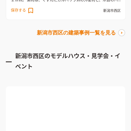
ォルム。 素材は、くすんだガルバリウムの外壁材と、木目のバ
ランスが印象的。 家族や仲間が集まる和室空間は、建て替え前
保存する
新潟市西区
の池庭を望める位置に配置し、3世代住宅の生活を考え、それぞ
れのプライベート空間と、皆が集まれる空間を共存した。 家族
がお互いの空間を大切にしつつ、今までの時間を大切にしなが
新潟市西区
の建築事例一覧を見る
ら、新しい生活への希望へと「つなぐ」住まい。
カーテンレス
で自然光を取り込めるリビング空間
アカシアの床を基調に、キ
ッチンと造作家具はウォルナットでまとめたナチュラルな雰囲
気のLDK
新潟市西区
のモデルハウス・見学会・イ
ベント