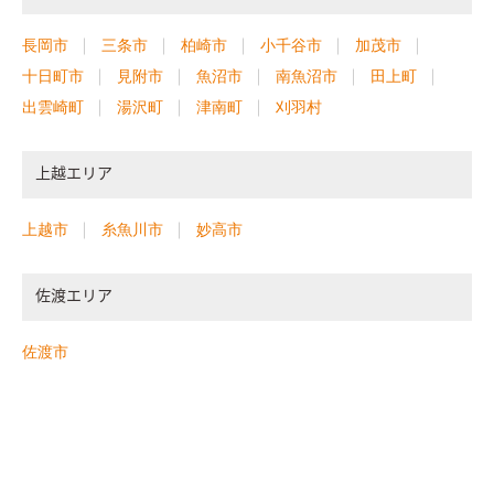
長岡市
三条市
柏崎市
小千谷市
加茂市
十日町市
見附市
魚沼市
南魚沼市
田上町
出雲崎町
湯沢町
津南町
刈羽村
上越エリア
上越市
糸魚川市
妙高市
佐渡エリア
佐渡市