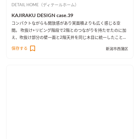
DETAIL HOME（ディテールホーム）
KAJIRAKU DESIGN case.39
コンパクトながらも開放感があり実面積よりも広く感じる空
間。 吹抜け+リビング階段で2階とのつながりを持たせたのに加
え、吹抜け部分の壁一面と2階天井を同じ木目に統一したことに
より、1階・2階の一体感を演出しました。 趣味のピアノ室は、
保存する
新潟市西蒲区
楽譜を整理する本棚を壁一面に設け、屋外への防音効果も担って
います。