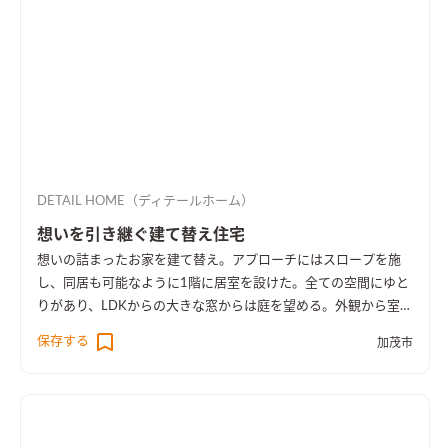
DETAIL HOME（ディテールホーム）
想いを引き継ぐ建て替え住宅
想いの詰まったお家を建て替え。アプローチにはスロープを施
し、同居も可能なように1階に居室を設けた。全ての空間にゆと
りがあり、LDKからの大きな窓からは庭を望める。外観から室内
空間まで広さを感じる事のできるお家となった。
保存する
加茂市