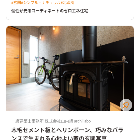
#
玄関
#
シンプル・ナチュラル
#
北欧風
個性が光るコーディネートのゼロエネ住宅
一級建築士事務所 株式会社山内組 archi labo
木毛セメント板とヘリンボーン、巧みなバラ
ンスで生まれる心地よい家の玄関写真