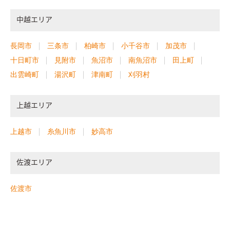
中越エリア
長岡市
三条市
柏崎市
小千谷市
加茂市
十日町市
見附市
魚沼市
南魚沼市
田上町
出雲崎町
湯沢町
津南町
刈羽村
上越エリア
上越市
糸魚川市
妙高市
佐渡エリア
佐渡市