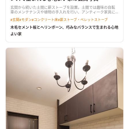
玄関から続いた土間に薪ストーブを設置。土間では趣味の自転
車のメンテナンスや植物の手入れを行い、アンティーク家具に
囲まれた生活。日々の日常の中に多彩な趣味を織り交ぜた「暮
#
玄関
#
モダン
#
コンクリート床
#
薪ストーブ・ペレットストーブ
らしを楽しめる」一邸。
木毛セメント板とヘリンボーン、巧みなバランスで生まれる心地
よい家