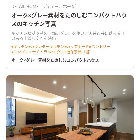
DETAIL HOME（ディテールホーム）
オーク×グレー素材をたのしむコンパクトハウ
スのキッチン写真
キッチン腰壁や壁の一部にグレーを使い、天井と共に落ち着き
のある上質な空間を演出
#
キッチン
#
カウンターキッチン
#
カップボード
#
パントリー
#
シンプル・ナチュラル
#
モダン
#
造作家具（棚）
オーク×グレー素材をたのしむコンパクトハウス