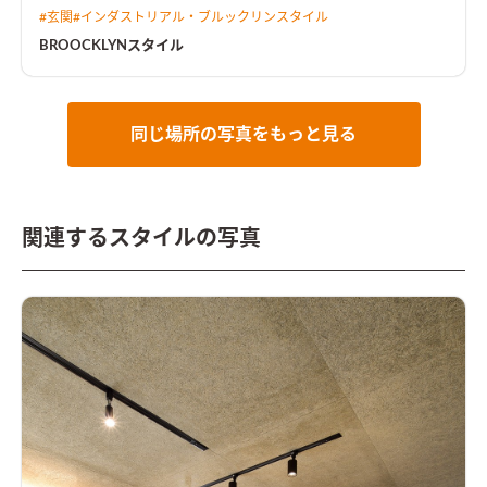
ンで落ち着くブリック風の内装をご希望。ポイントはゆったり
#
玄関
#
インダストリアル・ブルックリンスタイル
としたリビングに小上がりの畳スペースに猫と暮らすスタイ
ル。
BROOCKLYNスタイル
同じ場所の写真をもっと見る
関連するスタイルの写真