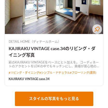
DETAIL HOME（ディテールホーム）
KAJIRAKU VINTAGE case.34のリビング・ダ
イニング写真
彩のKAJIRAKU VINTAGEをベースにヒト加えを。 コーディネー
トのアクセントをLDKの中でもキッチンにし、奥様が居心地の
良い空間にしました。 キッチンから全て見渡せるL字型LDKで
#
リビング・ダイニング
#
シンプル・ナチュラル
#
フローリング(濃茶)
広々とした空間に仕上がりました。
KAJIRAKU VINTAGE case.34
スタイルの写真をもっと見る