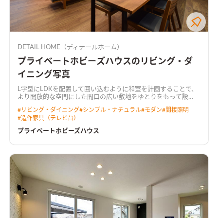
DETAIL HOME（ディテールホーム）
プライベートホビーズハウスのリビング・ダ
イニング写真
L字型にLDKを配置して囲い込むように和室を計画することで、
より開放的な空間にした
間口の広い敷地をゆとりをもって設
計。 キッチンには行き止まりがなく、ぐるぐると回遊できる動
#
リビング・ダイニング
#
シンプル・ナチュラル
#
モダン
#
間接照明
線とした。 LDKからは中庭が望め、植栽が四季の移ろいを感じ
#
造作家具（テレビ台）
させてくれる。 2階にご夫婦で使えるホビールームを設置し、コ
ロナ禍でのお家時間の充実や、リモートワークなど多岐に渡り
プライベートホビーズハウス
用途がある。 トーンを落とした飽きのこないインテリアと造作
家具が調和した住まい。
天井を彫り込んで折り上げ照明を配し
た広がりのあるLDK天井をきれいに残しつつ、広がりのある空間
を演出しました。 カーテンボックスを造作し、カーテンレール
を隠すことによって、生活感を感じさせない工夫も施していま
す。
プライベートなホビールームオンラインゲームやリモートワ
ークに集中できるよう、あえて個室化したプライベートなホビ
ールーム。 たくさんもっている漫画本を収納できる大容量の本
棚を造作しました