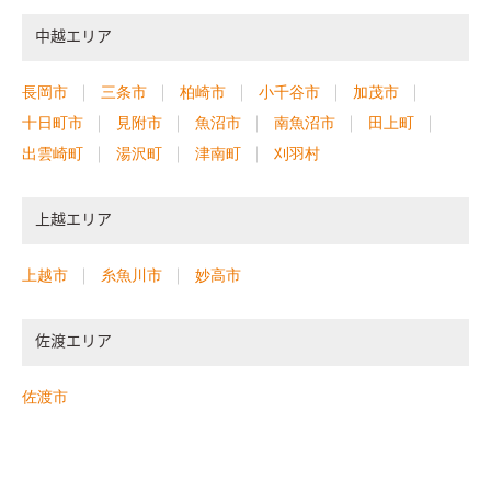
中越エリア
長岡市
三条市
柏崎市
小千谷市
加茂市
十日町市
見附市
魚沼市
南魚沼市
田上町
出雲崎町
湯沢町
津南町
刈羽村
上越エリア
上越市
糸魚川市
妙高市
佐渡エリア
佐渡市