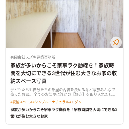
有限会社スズキ建築事務所
家族が多いからこそ家事ラク動線を！家族時
間を大切にできる3世代が住む大きなお家の収
納スペース写真
子どもたちも自分たちの部屋の内装を決めるなど家族みんなで
造ったお家。 全てのお部屋に誰かの【好き】を取り入れまし
た。 また、洗面脱衣室の隣にサンルームを備えた家事ラク導線
#
収納スペース
#
シンプル・ナチュラル
#
モダン
は忙しい方・家族が多い方必見。 オープンハウスでも多くの方
からご好評を頂きました。 2階の子ども部屋をあえてコンパクト
家族が多いからこそ家事ラク動線を！家族時間を大切にできる3
にしてセカンドリビングを造ることにより、【家族時間】をたく
世代が住む大きなお家
さん作ることができるお家です。