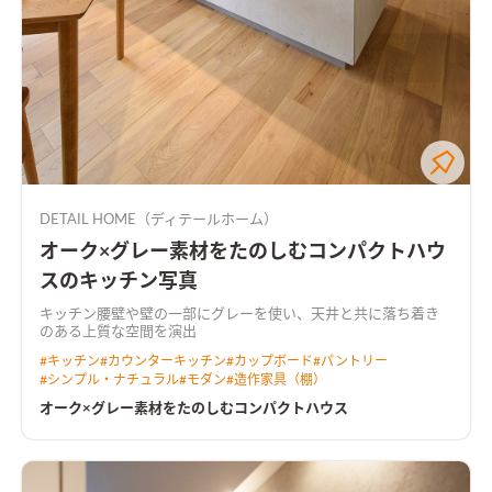
DETAIL HOME（ディテールホーム）
オーク×グレー素材をたのしむコンパクトハウ
スのキッチン写真
キッチン腰壁や壁の一部にグレーを使い、天井と共に落ち着き
のある上質な空間を演出
#
キッチン
#
カウンターキッチン
#
カップボード
#
パントリー
#
シンプル・ナチュラル
#
モダン
#
造作家具（棚）
オーク×グレー素材をたのしむコンパクトハウス