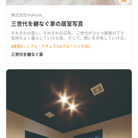
株式会社mokusia
三世代を継なぐ家の居室写真
それぞれの思い、それぞれの日常。 三世代がひとつ屋根の下で
気持ちよく暮らしていける家。 そして、想いを共有していける
家。 住む人のライフスタイルに合わせた空間を確保しながら、
#
居室
#
シンプル・ナチュラル
#
フローリング(白)
家族としてコミュニケーションの場がある。 必要なのは居心地
の良さという幹。 性能、デザイン、安心感の葉っぱをつけて。
三世代を継なぐ家
お客様とmokusiaでつくりあげた次世代に〝継なげる″長期優良
住宅です。