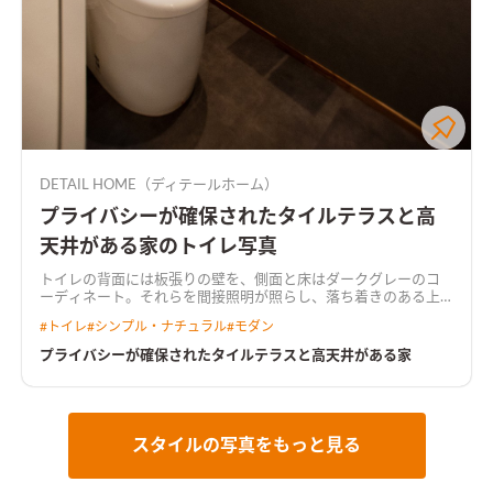
DETAIL HOME（ディテールホーム）
プライバシーが確保されたタイルテラスと高
天井がある家のトイレ写真
トイレの背面には板張りの壁を、側面と床はダークグレーのコ
ーディネート。それらを間接照明が照らし、落ち着きのある上
質な空間に
#
トイレ
#
シンプル・ナチュラル
#
モダン
プライバシーが確保されたタイルテラスと高天井がある家
スタイルの写真をもっと見る