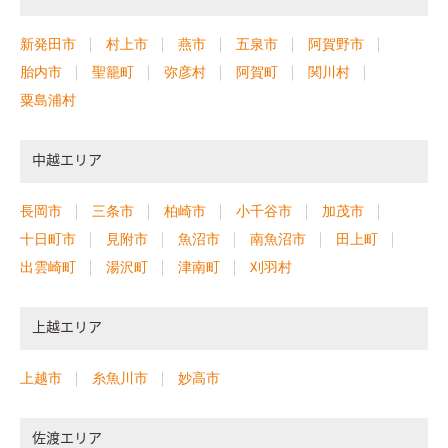
新発田市
村上市
燕市
五泉市
阿賀野市
胎内市
聖籠町
弥彦村
阿賀町
関川村
粟島浦村
中越エリア
長岡市
三条市
柏崎市
小千谷市
加茂市
十日町市
見附市
魚沼市
南魚沼市
田上町
出雲崎町
湯沢町
津南町
刈羽村
上越エリア
上越市
糸魚川市
妙高市
佐渡エリア