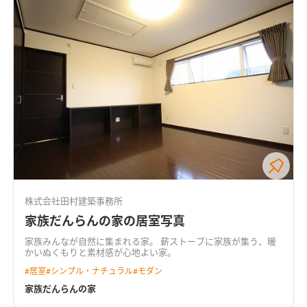
株式会社田村建築事務所
家族だんらんの家の居室写真
家族みんなが自然に集まれる家。 薪ストーブに家族が集う、暖
かいぬくもりと素材感が心地よい家。
#
居室
#
シンプル・ナチュラル
#
モダン
家族だんらんの家