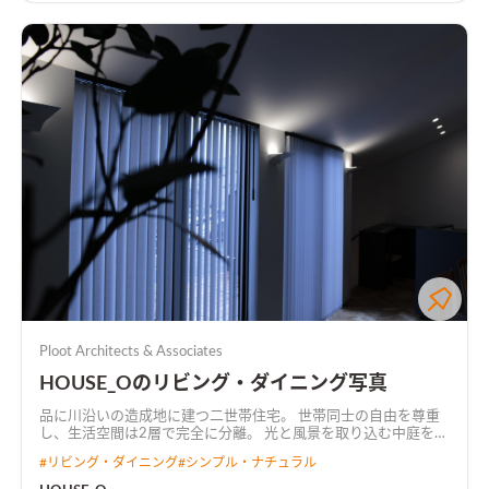
Ploot Architects & Associates
HOUSE_Oのリビング・ダイニング写真
品に川沿いの造成地に建つ二世帯住宅。 世帯同士の自由を尊重
し、生活空間は2層で完全に分離。 光と風景を取り込む中庭を共
有し、上下階は適度に繋がりを持つ。
#
リビング・ダイニング
#
シンプル・ナチュラル