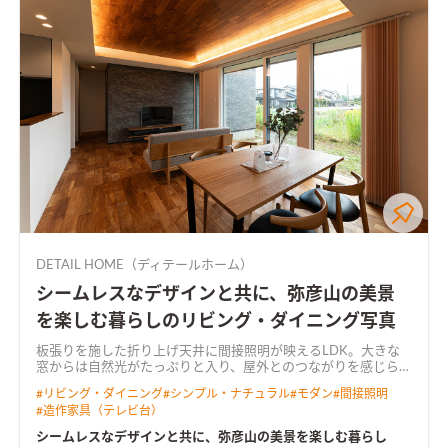
DETAIL HOME（ディテールホーム）
シームレスなデザインと共に、弥彦山の美景
を楽しむ暮らしのリビング・ダイニング写真
板張りを施した折り上げ天井に間接照明が映えるLDK。大きな
窓からは自然光がたっぷりと入り、屋外とのつながりを感じられ
る設計
#
リビング・ダイニング
#
シンプル・ナチュラル
#
モダン
#
間接照明
#
造作家具（テレビ台）
シームレスなデザインと共に、弥彦山の美景を楽しむ暮らし