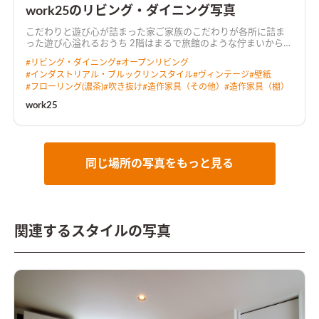
work25のリビング・ダイニング写真
こだわりと遊び心が詰まった家ご家族のこだわりが各所に詰ま
った遊び心溢れるおうち 2階はまるで旅館のような佇まいから始
まり、 開放感のある吹抜を利用した明るくゆったりしたリビン
#
リビング・ダイニング
#
オープンリビング
グ。 3階には家族・親戚・友人などが集まってもゆとりのある
#
インダストリアル・ブルックリンスタイル
#
ヴィンテージ
#
壁紙
広々としたルーフバルコニーも設け、おうち時間を存分に楽しめ
#
フローリング(濃茶)
#
吹き抜け
#
造作家具（その他）
#
造作家具（棚）
る仕様に。 ［spec：長期優良住宅、耐震等級3、BELS評価(★5)
取得］
work25
同じ場所の写真をもっと見る
関連するスタイルの写真