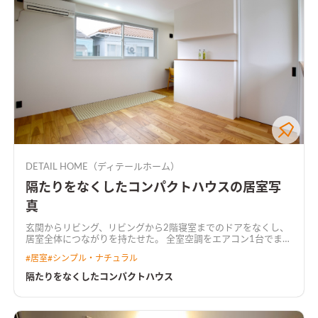
DETAIL HOME（ディテールホーム）
隔たりをなくしたコンパクトハウスの居室写
真
玄関からリビング、リビングから2階寝室までのドアをなくし、
居室全体につながりを持たせた。 全室空調をエアコン1台でまか
ない、トイレも寒くない高気密・高断熱仕様。 プライバシーを
#
居室
#
シンプル・ナチュラル
確保するため、吹抜けを通じて2階南窓からリビングへ採光。 吹
抜けにグレーチングを置いて足場を設け、採光しながら吹抜けス
隔たりをなくしたコンパクトハウス
ペースを有効活用できるようにした。 外観は全体をグレーでま
とめ、素材感やトーンを変えることでアグレッシブな印象に。