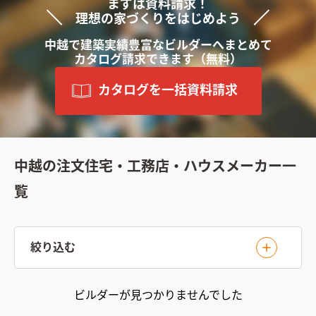
まずは資料請求！
理想の家づくりをはじめよう
中越で
建築実績豊富な
ビルダーへ
まと
めて
カタログ請求できます
（無料）
カタログを一括資料請求
中越の注文住宅・工務店・ハウスメーカー一
覧
絞り込む
ビルダー
が見つかりませんでした