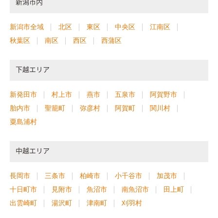
新潟市内
新潟市全域
北区
東区
中央区
江南区
秋葉区
南区
西区
西蒲区
下越エリア
新発田市
村上市
燕市
五泉市
阿賀野市
胎内市
聖籠町
弥彦村
阿賀町
関川村
粟島浦村
中越エリア
長岡市
三条市
柏崎市
小千谷市
加茂市
十日町市
見附市
魚沼市
南魚沼市
田上町
出雲崎町
湯沢町
津南町
刈羽村