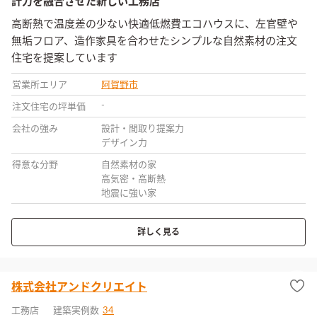
計力を融合させた新しい工務店
高断熱で温度差の少ない快適低燃費エコハウスに、左官壁や
無垢フロア、造作家具を合わせたシンプルな自然素材の注文
住宅を提案しています
営業所エリア
阿賀野市
-
注文住宅の坪単価
会社の強み
設計・間取り提案力
デザイン力
得意な分野
自然素材の家
高気密・高断熱
地震に強い家
詳しく見る
株式会社アンドクリエイト
工務店
建築実例数
34