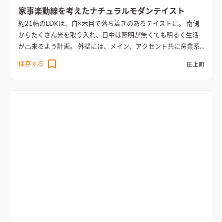
家事楽動線を考えたナチュラルモダンテイスト
約21帖のLDKは、白×木目で落ち着きのあるテイストに。 南側
からたくさん光を取り入れ、日中は照明が無くても明るく生活
が出来るよう計画。 外壁には、メイン、アクセント共に窯業系
を採用し高級感の演出。 キッチンから水回りの距離を近づけ、
保存する
田上町
家事が楽になる動線を考慮。 子供室は、ちょっとした遊び心も
いれ、楽しめる空間に仕上げた。
白・グレー・木の３色でまと
め、広々とした約21帖のリビング空間
白・グレー・木の３色で
まとめ、広々とした約21帖のLDK。キッチンから水回りの距離
を近づけ、家事が楽になる工夫を施した