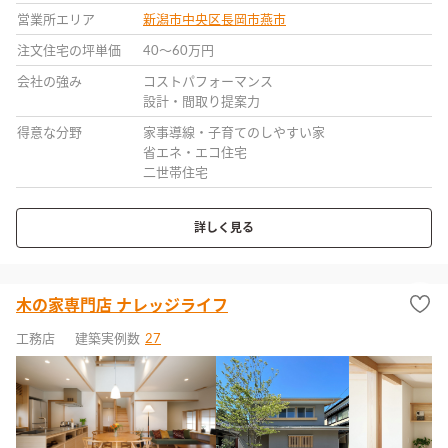
営業所エリア
新潟市中央区
長岡市
燕市
注文住宅の坪単価
40〜60万円
会社の強み
コストパフォーマンス
設計・間取り提案力
得意な分野
家事導線・子育てのしやすい家
省エネ・エコ住宅
二世帯住宅
詳しく見る
木の家専門店 ナレッジライフ
工務店
建築実例数
27