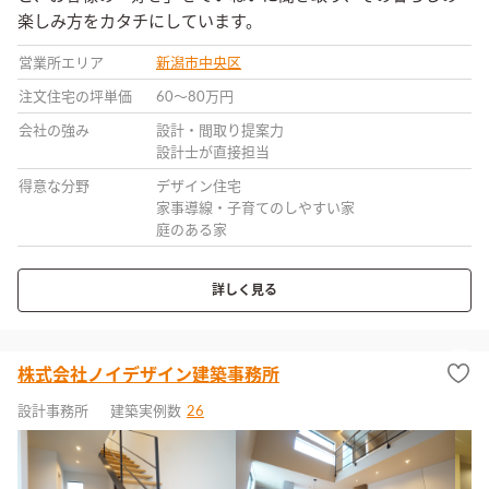
楽しみ方をカタチにしています。
営業所エリア
新潟市中央区
注文住宅の坪単価
60〜80万円
会社の強み
設計・間取り提案力
設計士が直接担当
得意な分野
デザイン住宅
家事導線・子育てのしやすい家
庭のある家
詳しく見る
株式会社ノイデザイン建築事務所
設計事務所
建築実例数
26