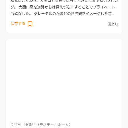
採光にこだわり、大開口と吹抜けに設けた窓による明るいリビン
グ。 大開口窓を道路からは見えづらくすることでプライベート
も確保した。 グレーテルのかまどの世界観をイメージした書斎
は、将来の子供部屋としても利用可能。 LDK、ランドリー、
保存する
田上町
WIC、寝室を回遊できるようにすることで家事楽動線を実現。
家の顔になる玄関には自然石を貼り、高級感を演出した。
吹き抜
け天井に施された無垢材が温かな印象の開放感あふれるリビン
グ
リビングに広がる大きな窓と吹抜けが、光と開放感を最大限
に引き出す設計。木の素材感がリラックスできる居心地の良い
空間を生み出す
DETAIL HOME（ディテールホーム）