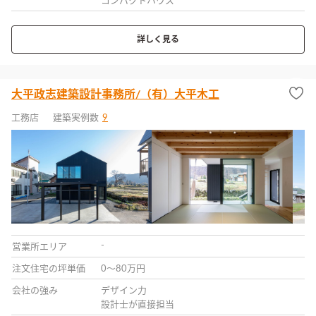
コンパクトハウス
詳しく見る
大平政志建築設計事務所/（有）大平木工
工務店
建築実例数
9
-
営業所エリア
注文住宅の坪単価
0〜80万円
会社の強み
デザイン力
設計士が直接担当