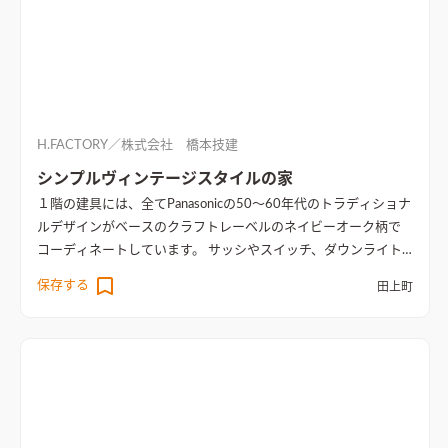
H.FACTORY／株式会社 橋本技建
シンプルヴィンテージスタイルの家
１階の建具には、全てPanasonicの50～60年代のトラディショナ
ルデザインがベースのクラフトレーベルのネイビーオーク柄で
コーディネートしています。 サッシやスイッチ、ダウンライト
をブラックにして、グレーの壁紙と床、ネイビー色がマッチし
保存する
田上町
て、ヴィンテージ感のあるカッコイイお家が出来ました。