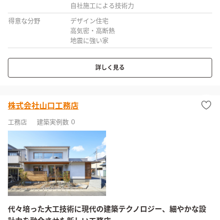
自社施工による技術力
得意な分野
デザイン住宅
高気密・高断熱
地震に強い家
詳しく見る
株式会社山口工務店
工務店
建築実例数
0
代々培った大工技術に現代の建築テクノロジー、細やかな設