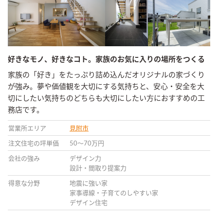
好きなモノ、好きなコト。家族のお気に入りの場所をつくる
家族の「好き」をたっぷり詰め込んだオリジナルの家づくり
が強み。夢や価値観を大切にする気持ちと、安心・安全を大
切にしたい気持ちのどちらも大切にしたい方におすすめの工
務店です。
営業所エリア
見附市
注文住宅の坪単価
50〜70万円
会社の強み
デザイン力
設計・間取り提案力
得意な分野
地震に強い家
家事導線・子育てのしやすい家
デザイン住宅