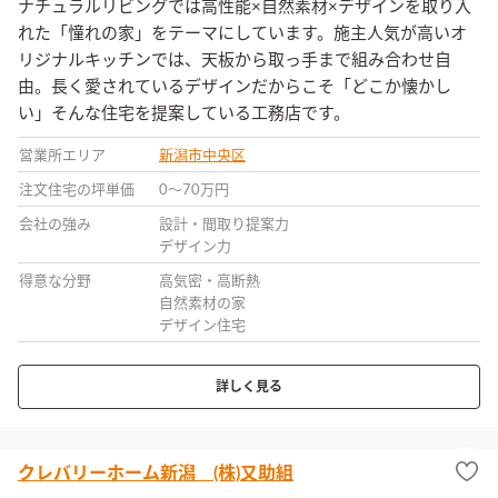
ナチュラルリビングでは高性能×自然素材×デザインを取り入
れた「憧れの家」をテーマにしています。施主人気が高いオ
リジナルキッチンでは、天板から取っ手まで組み合わせ自
由。長く愛されているデザインだからこそ「どこか懐かし
い」そんな住宅を提案している工務店です。
営業所エリア
新潟市中央区
注文住宅の坪単価
0〜70万円
会社の強み
設計・間取り提案力
デザイン力
得意な分野
高気密・高断熱
自然素材の家
デザイン住宅
詳しく見る
クレバリーホーム新潟 (株)又助組