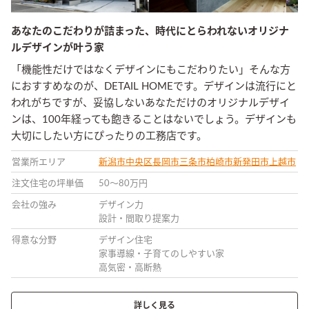
あなたのこだわりが詰まった、時代にとらわれないオリジナ
ルデザインが叶う家
「機能性だけではなくデザインにもこだわりたい」そんな方
におすすめなのが、DETAIL HOMEです。デザインは流行にと
われがちですが、妥協しないあなただけのオリジナルデザイ
ンは、100年経っても飽きることはないでしょう。デザインも
大切にしたい方にぴったりの工務店です。
営業所エリア
新潟市中央区
長岡市
三条市
柏崎市
新発田市
上越市
注文住宅の坪単価
50〜80万円
会社の強み
デザイン力
設計・間取り提案力
得意な分野
デザイン住宅
家事導線・子育てのしやすい家
高気密・高断熱
詳しく見る