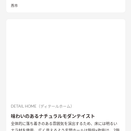
しを実現させました。キッチンを中心に１階をぐるっと１周出
燕市
来るように全体を繋げ、掃除や洗濯、料理などの家事の負担を軽
減できるようプランをしました。
DETAIL HOME（ディテールホーム）
味わいのあるナチュラルモダンテイスト
全体的に落ち着きのある雰囲気を演出するため、床には明るい
ナラ材を使用。 広く見えるよう玄関ホールは階段×吹抜け。 2階