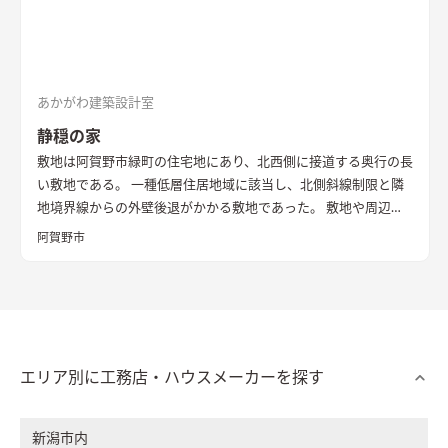
あかがわ建築設計室
静穏の家
敷地は阿賀野市緑町の住宅地にあり、北西側に接道する奥行の長
い敷地である。 一種低層住居地域に該当し、北側斜線制限と隣
地境界線からの外壁後退がかかる敷地であった。 敷地や周辺環
境の最初の印象は、とても静かで穏やか。そこに暮らす家族を
阿賀野市
思い浮かべながらボリューム検討、動線計画を始めた。 北側斜
線制限により、前面道路からの建物高さを抑える必要もあり、ボ
リューム検討では、街に対して威圧感を感じさせないすっきり
としていて、ただただゆっくりと優しい時間が流れていくよう
な、ひっそりした佇まいが合うのではないかと考えた。 前面に
は車を最大4台まで止められる広めの駐車スペースを確し来客に
エリア別に工務店・ハウスメーカーを探す
も備えた。 駐車スペースの奥に、家が静かに佇み凛と出迎え
る。 通りからの視線を遮るためと、外観をシンプルにスッキリ
新潟市内
させるため、窓は最小限かつ風と光を有効的に取り入れる大き