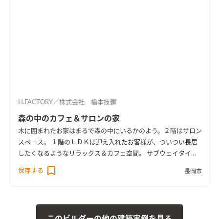
H.FACTORY／株式会社 橋本技建
森の中のカフェ＆サロンの家
木に囲まれたお家はまるで森の中にいるかのよう。２階はサロン
スペース。 １階のＬＤＫは迎え入れたお客様が、ついつい長居
したくなるようなリラックス＆カフェ空間。 サブウェイタイル
のキッチン背面の造作棚には、お気に入りを飾って『魅せる
保存する
長岡市
棚』にも。
このビルダーの他の建築実例を見る