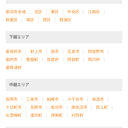
さと位置に設けた。
建物右側のトンネル状のポーチによって来
訪者をやさしく包み込む。 ポーチの土間を少し広めに計画する
新潟市全域
北区
東区
中央区
江南区
ことで、自転車や小さなベンチ、将来的に宅配BOXなどを置ける
秋葉区
南区
西区
西蒲区
ゆとりのあるスペースとした。 その奥ではソヨゴをはじめとし
た植物が癒しを与え、優しく迎えてくれるだけでなく、建物に
のボリュームに抜けと奥行を加えている。 玄関の向きも、ドア
下越エリア
を開けると道路に向かないように配慮し、出かける際のワンク
ッションの安心感を与える計画とした。
玄関で靴を脱ぎ奥へ進
新発田市
村上市
燕市
五泉市
阿賀野市
むと、たっぷりと日差しが差し込む約20畳のLDKが広がる。 ダ
胎内市
聖籠町
弥彦村
阿賀町
関川村
イニングキッチンとリビングとで天井高さに変化をつけるとと
粟島浦村
もに、南面の庭に面したリビングの掃き出し窓で一気に外への
開放感を与える事で、空間をより一層広く、そして豊かな雰囲気
に仕立てた。さらにその効果を強調する為、周りの装飾や色あ
中越エリア
い、デザインは極限までにシンプルに抑えている。 冬には朝日
や夕方も太陽光も積極的に取り入れるため、外壁材を白を基調
長岡市
三条市
柏崎市
小千谷市
加茂市
とし、反射光を取り込む計画としている。 3方を隣家に囲まれた
十日町市
見附市
魚沼市
南魚沼市
田上町
奥行の長いボリュームになる為、その他の部屋も極力明るさを
出雲崎町
湯沢町
津南町
刈羽村
保てるよう、太陽光シミュレーション検討や3Dパースなどで開
口の検討を行っている。
間取りや動線計画においては、建物が