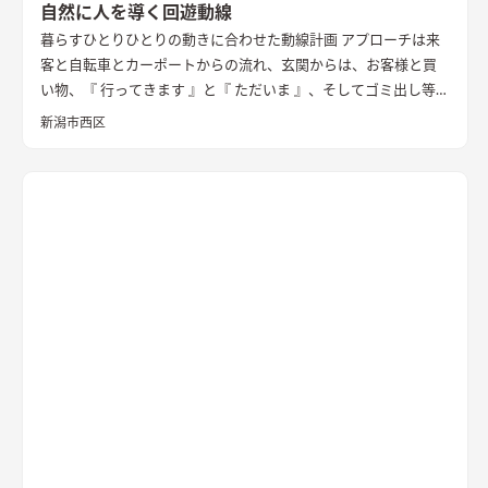
自然に人を導く回遊動線
暮らすひとりひとりの動きに合わせた動線計画 アプローチは来
客と自転車とカーポートからの流れ、玄関からは、お客様と買
い物、『 行ってきます 』と『 ただいま 』、そしてゴミ出し等
その動線は行き止まることなく、回り込むことなく、丁寧に繋
新潟市西区
いだ。