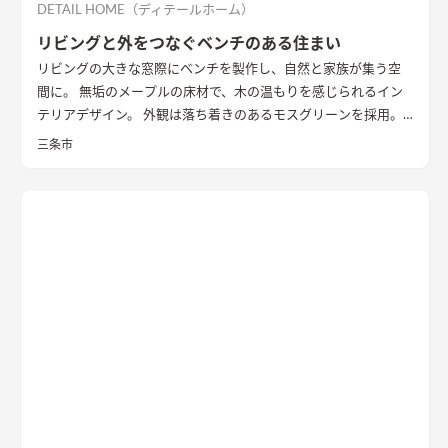
DETAIL HOME（ディテールホーム）
リビングと外をつなぐベンチのある住まい
リビングの大きな窓際にベンチを製作し、自然と家族が集う空
間に。 無垢のメープルの床材で、木の温もりを感じられるイン
テリアデザイン。 外観は落ち着きのあるモスグリーンを採用。
奥様の家事動線にこだわったレイアウトや、ご主人の趣味であ
三条市
るバイクガレージなど家族の理想を盛り込んだ家となりまし
た。
模様替えで気分転換ができるリビング
気分を変えて模様替
えができるよう、テレビボードは置き型で緑壁面の方にも移動
可能。
２人で料理しやすい広々キッチン
キッチンとカップボー
ドの間は約120センチ。二人で立っても作業がしやすく、行き来
の際それぞれの動きに干渉しないゆったりした広さを確保し
た。
おしゃれな造作洗面化粧台ですっきり収納
洗面台と一体で
製作した乾太くんの設置台。ダクトを隠すことですっきりと収
納可能。機能性を重視しつつインテリア性も確保した。