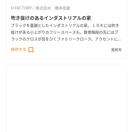
H.FACTORY／株式会社 橋本技建
吹き抜けのあるインダストリアルの家
ブラックを基調としたインダストリアルの家。 ＬＤＫには吹き
抜けがある小上がりのフリースペースも。鉄骨階段の先にはブ
ラックのクロスが目をひくファミリークローク。アクセントにデ
ニム柄の壁紙を。男前の家になりました。
保存する
見附市