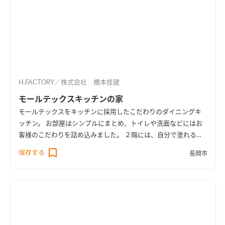
H.FACTORY／株式会社 橋本技建
モールテックスキッチンの家
モールテックスをキッチンに採用したこだわりのダイニングキ
ッチン。 お部屋はシンプルにまとめ、トイレや洗面などにはお
客様のこだわりを詰め込みました。 ２階には、自分で塗れるド
ア、パナソニックのクラフトレーベルでお客様に塗っていただ
保存する
長岡市
き、お子さんも喜ぶステキなドアが出来上がりました。