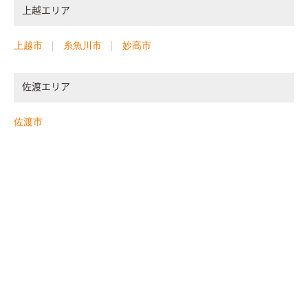
奥行の長いボリュームになる為、手前から奥へと進むにつれて、
上越エリア
パブリックからプライベートな空間へと移り変わるように配置
を考えた。 最初は玄関・外収納・パントリー・トイレ等のパブ
上越市
糸魚川市
妙高市
リック。中間にLDK・階段。そして一番奥に洗面・脱衣・浴室・
ファミリークローゼットを配置した。 プライベート空間が奥に
あることで、来訪者に干渉せず、安らいだ気持ちへ自然と切り替
佐渡エリア
えられていく。 南面にも面しているので、洗濯→物干し→収納
という流れで家事動線の簡略にも効果を持っている。 家事動線
佐渡市
にストレスが無く、子供たちを優しく見つめながら、ゆっくり
と時間が過ぎる日常になるような、そんな暮らしを想像した。
さらに2Fには各居室を計画するほかに、斜線制限により建物高
さを抑える必要のあった部分をなにか利用できないかとも考
え、約6帖の小屋裏収納スペースとして利用し、これから将来的
に増えていくだろう荷物や、子供たちの作った作品・ひな人
形・写真アルバム・来客用の布団などをたっぷりと収納できる
ようにした。