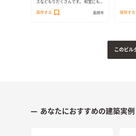
ついつい
スなどもりだくさんです。 和室にも
クス＆カ
リビングにもしっかり収納を完備して
保存する
保存する
長岡市
ルのキッ
あります。どの場所にでもいたくなる
に入りを
ような、家族が集まるリビングダイニ
ングになりました。
このビル
あなたにおすすめの建築実例