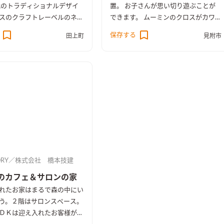
代のトラディショナルデザイ
置。 お子さんが思い切り遊ぶことが
スのクラフトレーベルのネイ
できます。 ムーミンのクロスがカワ
ク柄でコーディネートしてい
イイ子供部屋。 北欧スタイルのＬＤ
保存する
田上町
見附市
サッシやスイッチ、ダウンライ
Ｋはドアを閉めれば 4.5帖のお部屋に
ックにして、グレーの壁紙と
なります。
ビー色がマッチして、ヴィン
のあるカッコイイお家が出来
TORY／株式会社 橋本技建
のカフェ＆サロンの家
れたお家はまるで森の中にい
う。２階はサロンスペース。
ＤＫは迎え入れたお客様が、