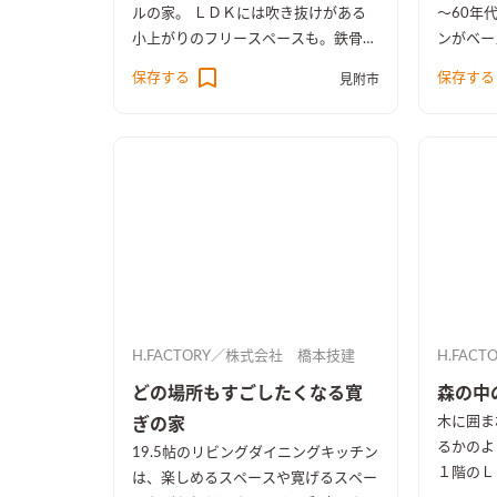
ルの家。 ＬＤＫには吹き抜けがある
～60年
小上がりのフリースペースも。鉄骨階
ンがベー
段の先にはブラックのクロスが目をひ
ビーオー
保存する
保存する
見附市
くファミリークローク。アクセントに
ます。 
デニム柄の壁紙を。男前の家になりま
トをブラ
した。
床、ネイ
テージ感
ました。
H.FACTORY／株式会社 橋本技建
H.FAC
どの場所もすごしたくなる寛
森の中
木に囲ま
ぎの家
るかのよ
19.5帖のリビングダイニングキッチン
１階のＬ
は、楽しめるスペースや寛げるスペー