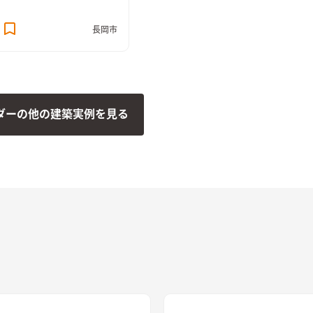
長居したくなるようなリラッ
フェ空間。 サブウェイタイ
長岡市
チン背面の造作棚には、お気
飾って『魅せる棚』にも。
ダーの他の建築実例を見る