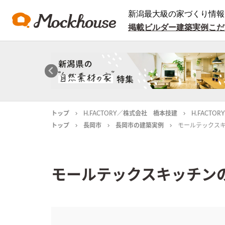
新潟最大級の家づくり情報
掲載ビルダー
建築実例
こだ
トップ
H.FACTORY／株式会社 橋本技建
H.FACT
トップ
長岡市
長岡市の建築実例
モールテックス
モールテックスキッチン