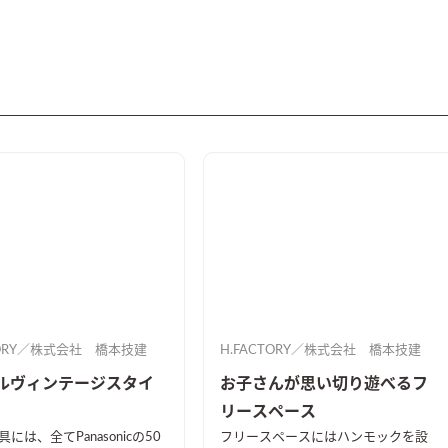
TORY／株式会社 橋本技建
H.FACTORY／株式会社 橋本技建
ルヴィンテージスタイ
お子さんが思い切り遊べるフ
リースペース
には、全てPanasonicの50
フリースペースにはハンモックを設