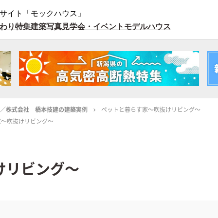
サイト「モックハウス」
わり特集
建築写真
見学会・イベント
モデルハウス
ORY／株式会社 橋本技建の建築実例
ペットと暮らす家～吹抜けリビング～
家～吹抜けリビング～
けリビング～