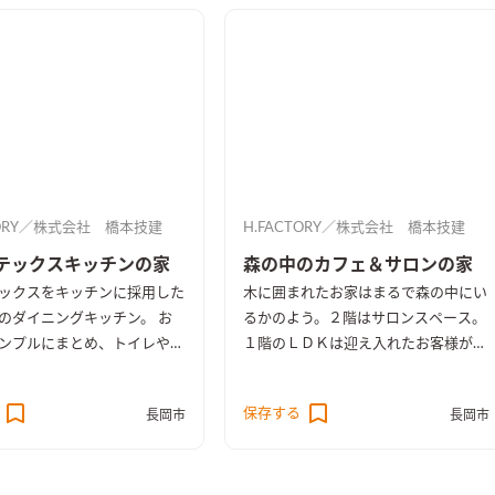
ビー色がマッチして、ヴィン
のあるカッコイイお家が出来
TORY／株式会社 橋本技建
H.FACTORY／株式会社 橋本技建
テックスキッチンの家
森の中のカフェ＆サロンの家
ックスをキッチンに採用した
木に囲まれたお家はまるで森の中にい
のダイニングキッチン。 お
るかのよう。２階はサロンスペース。
ンプルにまとめ、トイレや洗
１階のＬＤＫは迎え入れたお客様が、
はお客様のこだわりを詰め込
ついつい長居したくなるようなリラッ
。 ２階には、自分で塗れる
クス＆カフェ空間。 サブウェイタイ
保存する
長岡市
長岡市
ナソニックのクラフトレーベ
ルのキッチン背面の造作棚には、お気
様に塗っていただき、お子さ
に入りを飾って『魅せる棚』にも。
ステキなドアが出来上がりま