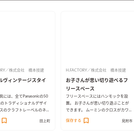
TORY／株式会社 橋本技建
H.FACTORY／株式会社 橋本技建
ルヴィンテージスタイ
お子さんが思い切り遊べるフ
リースペース
には、全てPanasonicの50
フリースペースにはハンモックを設
代のトラディショナルデザイ
置。 お子さんが思い切り遊ぶことが
スのクラフトレーベルのネイ
できます。 ムーミンのクロスがカワ
ク柄でコーディネートしてい
イイ子供部屋。 北欧スタイルのＬＤ
保存する
田上町
見附市
サッシやスイッチ、ダウンライ
Ｋはドアを閉めれば 4.5帖のお部屋に
ックにして、グレーの壁紙と
なります。