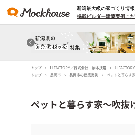
新潟最大級の家づくり情報
掲載ビルダー
建築実例
こだ
トップ
H.FACTORY／株式会社 橋本技建
H.FACT
トップ
長岡市
長岡市の建築実例
ペットと暮らす
ペットと暮らす家～吹抜