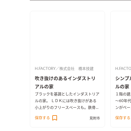
H.FACTORY／株式会社 橋本技建
H.FAC
吹き抜けのあるインダストリ
シンプ
アルの家
ルの家
ブラックを基調としたインダストリア
１階の建具
ルの家。 ＬＤＫには吹き抜けがある
～60年
小上がりのフリースペースも。鉄骨階
ンがベー
段の先にはブラックのクロスが目をひ
ビーオー
保存する
保存する
見附市
くファミリークローク。アクセントに
ます。 
デニム柄の壁紙を。男前の家になりま
トをブラ