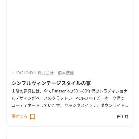
H.FACTORY／株式会社 橋本技建
シンプルヴィンテージスタイルの家
１階の建具には、全てPanasonicの50～60年代のトラディショナ
ルデザインがベースのクラフトレーベルのネイビーオーク柄で
コーディネートしています。 サッシやスイッチ、ダウンライト
をブラックにして、グレーの壁紙と床、ネイビー色がマッチし
保存する
田上町
て、ヴィンテージ感のあるカッコイイお家が出来ました。