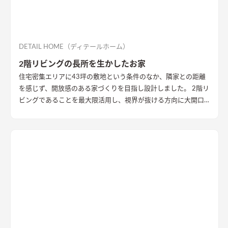
DETAIL HOME（ディテールホーム）
2階リビングの長所を生かしたお家
住宅密集エリアに43坪の敷地という条件のなか、隣家との距離
を感じず、開放感のある家づくりを目指し設計しました。 2階リ
ビングであることを最大限活用し、視界が抜ける方向に大開口
を設置することで眺望を確保。 リビング・ダイニング上部を全
て勾配天井にすることで開放的な大空間作りました。 インテリ
アはブラックを随所に使うことで空間を引き締め、赤みのある
木目を広い面積に使うことで品の中に温かみのある空間ができ
ました。