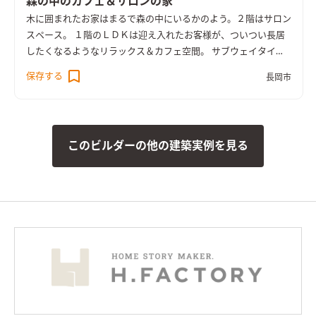
森の中のカフェ＆サロンの家
木に囲まれたお家はまるで森の中にいるかのよう。２階はサロン
スペース。 １階のＬＤＫは迎え入れたお客様が、ついつい長居
したくなるようなリラックス＆カフェ空間。 サブウェイタイル
のキッチン背面の造作棚には、お気に入りを飾って『魅せる
保存する
長岡市
棚』にも。
このビルダーの他の建築実例を見る