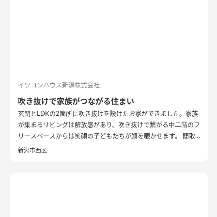
主様が選んだレッドシダーの木パネル。間接照明を当てると陰
影が映えるデザイン。
ロールスクリーンで仕切れるゲストルーム
奥の空間はロールスクリーンで仕切れるゲストルーム。フロー
リングにすることで普段は広々リビングになる。キッチンとダ
イニングはカフェのような雰囲気を演出。
イワコンハウス新潟株式会社
吹き抜けで家族がつながる住まい
玄関とLDKの2箇所に吹き抜けを設けたお家ができました。家族
が集まるリビングは解放感があり、吹き抜けで繋がる中二階のフ
リースペースからは笑顔の子どもたちが顔を覗かせます。 間取
りは家事のしやすさを考え、キッチンから各お部屋への動線が
新潟市西区
短くなるように設計しました。天然石と無垢材で造作した無添
加住宅オリジナルキッチンや洗面台、無垢の室内建具などは、
漆喰壁や無垢フローリングとの相性もバッチリ。 室内全体に統
一感があり、優しく温かみを感じられます。