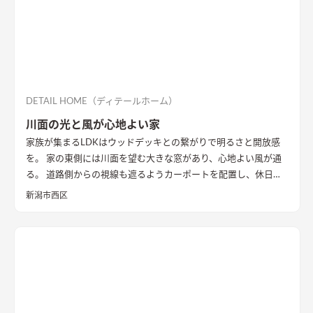
DETAIL HOME（ディテールホーム）
川面の光と風が心地よい家
家族が集まるLDKはウッドデッキとの繋がりで明るさと開放感
を。 家の東側には川面を望む大きな窓があり、心地よい風が通
る。 道路側からの視線も遮るようカーポートを配置し、休日に
は気心のしれた友人を招きウッドデッキでBBQ。 お酒を飲みな
新潟市西区
がら語らい、泊まっていけるようゲストルームも配置した。 水
回りの動線は家族・友人も気兼ねなく使えるようこだわり、各所
に収納を配置し片付けやすい工夫ができた。 開放感や収納計画
など見どころが詰まったお家となりました。
エコカラットと間
接照明でおしゃれな玄関
家の顔になる玄関には、間接照明を当
てた新柄エコカラット/ディニタを採用。採光も踏まえ窓も設置
した。
間接照明で映えるアクセントウォール
木目が好きなお施