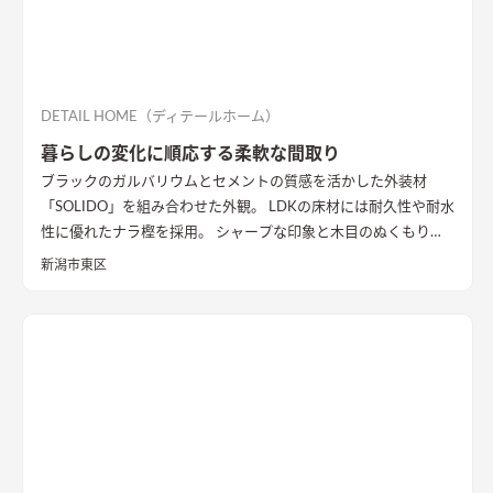
DETAIL HOME（ディテールホーム）
暮らしの変化に順応する柔軟な間取り
ブラックのガルバリウムとセメントの質感を活かした外装材
「SOLIDO」を組み合わせた外観。 LDKの床材には耐久性や耐水
性に優れたナラ樫を採用。 シャープな印象と木目のぬくもりが
調和した飽きのこない空間デザインに仕上げました。 リビング
新潟市東区
の勾配天井には格子と間接照明をあしらいました。 玄関ポーチ
はヘキサゴンスタイルに。 懐かしさと新しさを兼ね備えた個性
的なデザインが魅力の住まい。
質感を活かした外装材
「SOLIDO」を組み合わせた外観
ブラックのガルバリウム鋼板と
セメントの質感を活かした外装材「SOLIDO」を組み合わせた立
体的な外観。シンボルツリーはハナミズキ
シャープな印象と木
目のぬくもりが調和したLDK
和室と隣接したLDK。シャープな
印象と木目のぬくもりが調和した飽きのこない空間デザイン。
LDKの床材に耐久性や耐水性に優れたナラ樫を採用。
セメント