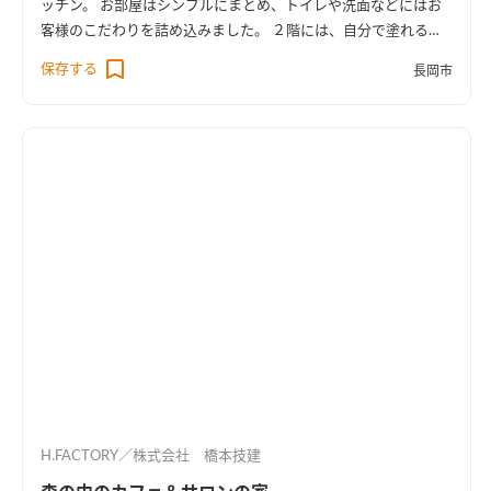
ッチン。 お部屋はシンプルにまとめ、トイレや洗面などにはお
客様のこだわりを詰め込みました。 ２階には、自分で塗れるド
ア、パナソニックのクラフトレーベルでお客様に塗っていただ
保存する
長岡市
き、お子さんも喜ぶステキなドアが出来上がりました。
H.FACTORY／株式会社 橋本技建