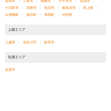
長岡市
三条市
柏崎市
小千谷市
加茂市
十日町市
見附市
魚沼市
南魚沼市
田上町
出雲崎町
湯沢町
津南町
刈羽村
上越エリア
上越市
糸魚川市
妙高市
佐渡エリア
佐渡市