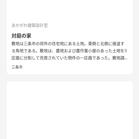
あかがわ建築設計室
対庭の家
敷地は三条市の郊外の住宅地にある土地。東側と北側に接道す
る角地である。敷地は、農地および農作業小屋のあった土地を3
区画に分割して売買されていた物件の一区画であった。敷地調
査の際、はじめはとても開けたのどかな場所という印象であっ
三条市
た。 しかし、残りの2区画のうちの一つは計画敷地の南面にあ
り、敷地面積もとても広い区画であったため、まずはいずれ建つ
であろう隣家のボリューム検討から始めることとした。 想定で
きるかぎりの最も悪条件になるボリューム検討をおこない、太
陽光シミュレーションや3Dパースなどにより、こちらの建物の
配置計画とボリューム検討や開口部の検討を重ねた。 すると、
南面からの直接的な採光を室内に取り入れることは難しかっ
た。南面に大きな庭を設け、その庭に対して開く案も検討した
が、隣家からの視線や隣家を望む風情の無い庭を設ける事に違
和感があった。
そこで、公園に面した東の道路側に光庭をしつら