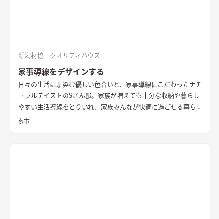
え、その庭を玄関・キッチン・洗面脱衣室でコの字に取り囲
み、廊下やデッキでつながることで、庭を中心に家族の動線が周
ることを意図した。また、南面も直接的に採光は望めないが、
隣家の塀との間には少しゆとりがあったため、利用できないも
のかと考え、程よい光が注ぐ趣のある坪庭を配し、そこにリビ
新潟材協 クオリティハウス
ングを設けることで、まるで美術館にいるような心地よい上質な
家事導線をデザインする
空間に仕立て上げた。
内部構成では、寝室・ファミリークロー
日々の生活に馴染む優しい色合いと、家事導線にこだわったナチ
ゼットも1Fに計画し、ダイニングやキッチン・トイレと隣接し
ュラルテイストのSさん邸。家族が増えても十分な収納や暮らし
て計画することで、将来的に1Fのみで生活を完結できる空間構
やすい生活導線をとりいれ、家族みんなが快適に過ごせる暮ら
成とした。 これによって手を入れながら長期的に家族が住ま
しを実現させました。キッチンを中心に１階をぐるっと１周出
い、家族の想いや歴史が刻まれていく住宅になっていくことを
燕市
来るように全体を繋げ、掃除や洗濯、料理などの家事の負担を軽
意識した。
減できるようプランをしました。