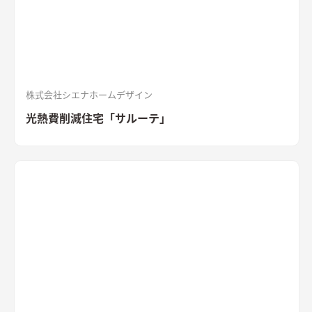
の質感が重厚感のあるキッチン
キッチン背面にも外壁と同じ
「SOLIDO」を施工。セメントの質感が重厚感を演出
株式会社シエナホームデザイン
光熱費削減住宅「サルーテ」