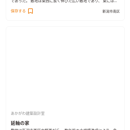
であった。 敷地は東西に長く伸びた広い敷地であり、 東には信
濃川の土塁が続き、朝日や川風を感じさせ、西には果樹園や田園
保存する
新潟市南区
風景が広がり夕暮れに輝く弥彦山を望むことができる。 敷地に
は十分余裕があるため、初回のプレゼンの際には１Fを生活主体
とする計画案も検討した。 しかし、東側の土類を通る車や人の
見下ろす視線が気になる事や、西側の弥彦山を見渡す眺望を室
内に取り込みながら生活することが より暮らしを豊かにするの
ではないか？と考え、２Fを生活主体とする案を提案し、計画を
進める事に至った。 住宅の要望としては、コンパクトであり、
シンプルであり、 かつ周りの環境を取り込みながら、都市部で
は味わえない伸び伸びとした暮らしができることであったた
め、 ２FにLDKと居室２部屋を配し、１Fに水回りと寝室を配し
て、バランスの良い２F建のコンパクトな佇まいの住宅とした。
１Fの玄関は約６畳ほどの広い土間とし、小さな机を置いて、来
訪者が靴のままでもお茶を出したりできるような、 昔ながらの
通り土間と縁側的な空間を計画して、コンパクトな住宅ながらも
豊かな空間としている。 内部には玄関吹抜け、玄関上框、造作
あかがわ建築設計室
棚、開口部、などにR状のデザインを多く取り入れ、入り込む光
を優しく室内に広げる効果を狙った。 またR、いわゆる孤のデザ
延軸の家
インは、東の土類から日が昇り、西の弥彦山へ沈んでいく日の動