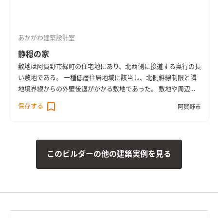
間も、勾配吹抜けを介して、LDK、寝室、洗面脱衣室、2Fホー
ル、各居室が緩やかにつながり、どこにいても家族みんなをそっ
と包み込み守るような優しい空間となった。 さらには各室をた
あかがわ建築設計室
だつなぐだけではなく、動線計画において、LDKのパブリックな
空間からプライベートな空間への移動の動線をアーチで結ぶこ
静穏の家
とで、心理的な移り変わりなどにも配慮した。
敷地は阿賀野市緑町の住宅地にあり、北西側に接道する奥行の長
い敷地である。 一種低層住居地域に該当し、北側斜線制限と隣
地境界線からの外壁後退がかかる敷地であった。 敷地や周辺環
境の最初の印象は、とても静かで穏やか。そこに暮らす家族を
保存する
阿賀野市
思い浮かべながらボリューム検討、動線計画を始めた。 北側斜
線制限により、前面道路からの建物高さを抑える必要もあり、ボ
リューム検討では、街に対して威圧感を感じさせないすっきり
としていて、ただただゆっくりと優しい時間が流れていくよう
このビルダーの他の建築実例を見る
な、ひっそりした佇まいが合うのではないかと考えた。 前面に
は車を最大4台まで止められる広めの駐車スペースを確し来客に
も備えた。 駐車スペースの奥に、家が静かに佇み凛と出迎え
る。 通りからの視線を遮るためと、外観をシンプルにスッキリ
させるため、窓は最小限かつ風と光を有効的に取り入れる大き
さと位置に設けた。
建物右側のトンネル状のポーチによって来