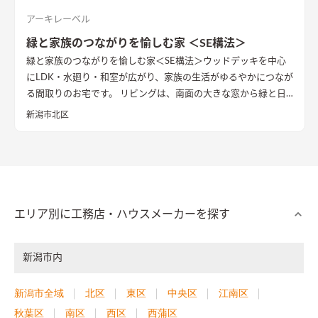
アーキレーベル
緑と家族のつながりを愉しむ家 ＜SE構法＞
緑と家族のつながりを愉しむ家＜SE構法＞
ウッドデッキを中心
にLDK・水廻り・和室が広がり、家族の生活がゆるやかにつなが
る間取りのお宅です。 リビングは、南面の大きな窓から緑と日
差しをたっぷり取り入れられる開放的な空間で、多目的に使える
新潟市北区
長いベンチや植物を飾るオープン棚など、生活を楽しむアイテム
を設けました。 日常生活をよりスムーズにする生活動線・家事
動線の回遊性もこだわりの一つです。
落ち着いたブラウン系でま
とめた外観。
玄関まわりには自転車を置くスペースも用意しま
した。
エリア別に工務店・ハウスメーカーを探す
新潟市内
新潟市全域
北区
東区
中央区
江南区
秋葉区
南区
西区
西蒲区