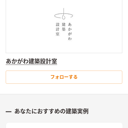
訪者をやさしく包み込む。 ポーチの土間を少し広めに計画する
ことで、自転車や小さなベンチ、将来的に宅配BOXなどを置ける
ゆとりのあるスペースとした。 その奥ではソヨゴをはじめとし
た植物が癒しを与え、優しく迎えてくれるだけでなく、建物に
のボリュームに抜けと奥行を加えている。 玄関の向きも、ドア
を開けると道路に向かないように配慮し、出かける際のワンク
ッションの安心感を与える計画とした。
玄関で靴を脱ぎ奥へ進
むと、たっぷりと日差しが差し込む約20畳のLDKが広がる。 ダ
イニングキッチンとリビングとで天井高さに変化をつけるとと
あかがわ建築設計室
もに、南面の庭に面したリビングの掃き出し窓で一気に外への
開放感を与える事で、空間をより一層広く、そして豊かな雰囲気
に仕立てた。さらにその効果を強調する為、周りの装飾や色あ
フォローする
い、デザインは極限までにシンプルに抑えている。 冬には朝日
や夕方も太陽光も積極的に取り入れるため、外壁材を白を基調
とし、反射光を取り込む計画としている。 3方を隣家に囲まれた
奥行の長いボリュームになる為、その他の部屋も極力明るさを
保てるよう、太陽光シミュレーション検討や3Dパースなどで開
あなたにおすすめの建築実例
口の検討を行っている。
間取りや動線計画においては、建物が
奥行の長いボリュームになる為、手前から奥へと進むにつれて、