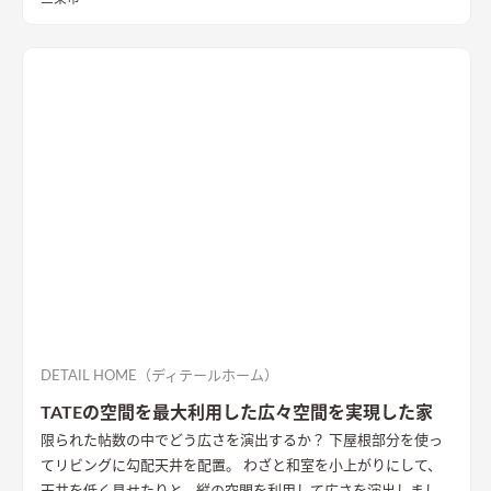
た。 しかし、残りの2区画のうちの一つは計画敷地の南面にあ
り、敷地面積もとても広い区画であったため、まずはいずれ建つ
であろう隣家のボリューム検討から始めることとした。 想定で
きるかぎりの最も悪条件になるボリューム検討をおこない、太
陽光シミュレーションや3Dパースなどにより、こちらの建物の
配置計画とボリューム検討や開口部の検討を重ねた。 すると、
南面からの直接的な採光を室内に取り入れることは難しかっ
た。南面に大きな庭を設け、その庭に対して開く案も検討した
が、隣家からの視線や隣家を望む風情の無い庭を設ける事に違
和感があった。
そこで、公園に面した東の道路側に光庭をしつら
え、その庭を玄関・キッチン・洗面脱衣室でコの字に取り囲
み、廊下やデッキでつながることで、庭を中心に家族の動線が周
ることを意図した。また、南面も直接的に採光は望めないが、
隣家の塀との間には少しゆとりがあったため、利用できないも
のかと考え、程よい光が注ぐ趣のある坪庭を配し、そこにリビ
DETAIL HOME（ディテールホーム）
ングを設けることで、まるで美術館にいるような心地よい上質な
TATEの空間を最大利用した広々空間を実現した家
空間に仕立て上げた。
内部構成では、寝室・ファミリークロー
限られた帖数の中でどう広さを演出するか？ 下屋根部分を使っ
ゼットも1Fに計画し、ダイニングやキッチン・トイレと隣接し
てリビングに勾配天井を配置。 わざと和室を小上がりにして、
て計画することで、将来的に1Fのみで生活を完結できる空間構