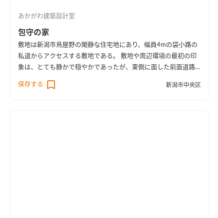
けでなく、玄関通り土間や、離れの子供室、畳スペースへの躙
あかがわ建築設計室
り口、階段吹抜、吹抜ベンチ、屋根なりの勾配船底天井などの空
間的な要素を各所にちりばめることで、なお一層、空間的なゆと
包守の家
りや豊かさ、広がりと視線の抜けを等を引き出した。
しかし反
敷地は新潟市鳥屋野の閑静な住宅地にあり、幅員4mの袋小路の
対に、さまざまの空間要素が加わることで起こる、乱雑な雰囲
私道からアクセスする敷地である。 敷地や周辺環境の最初の印
気を取り払うべく、内装などは極力シンプルにディティールを
象は、とても静かで穏やかであったが、東側に面した前面道路
極限までそぎ落とし、かつ、無垢材や真鍮、リネンなどの自然素
は、比較的近隣住民の方の出入りも頻繁にあることや向かいの
保存する
材を取り入れた温かみのある雰囲気を意識した。
新潟市中央区
アパートからの視線などにも配慮した窓開口計画をすることが
必要な敷地であった。
さらには、南側の隣地の空き地には
近々、住宅が建築予定になっており、建築後に遮られるであろう
日射の事や、その隣家との互いのプライバシーにも配慮するこ
とが必要であった。 そこで、建築予定の隣家のボリュームを最
大限で検討し日射を取り込み、極力視線を気にしない窓開口の
計画を検討し、配置計画や室内の動線計画を進めた。
その結
果、隣家側の南面にはあえて開口を設けず、日射は南東から吹抜
けを介して室内全体へと広がる案を考えた。 吹抜けは屋根勾配
状に1Fと2Fを柔らかく緩やかにつなぐボリュームにして、高さ
をおさえることで、外観上でも街に対して威圧感を感じさせない
ひっそりした佇まいとなるように配慮した。
それにより内部空