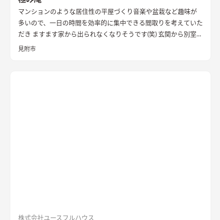
マンションのような居住性の平屋づくり
音楽や盆栽など趣味が
多いので、一日の時間を効率的に集中できる間取りを考えていた
だき ますます家から出られなくなりそうです(笑) 玄関から別室を
イメージして和室をつくっていただきました。 趣味スペースと
見附市
しっかり分かれているので、プライバシーが保たれていて安心で
す。
株式会社ユースフルハウス