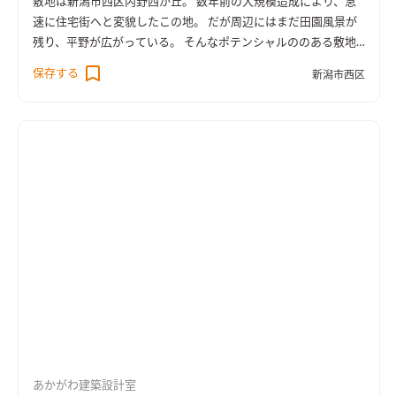
敷地は新潟市西区内野西が丘。 数年前の大規模造成により、急
きや１日の時間の流れを感じさせるものとなるよう意図してい
速に住宅街へと変貌したこの地。 だが周辺にはまだ田園風景が
る。 そうした時間の移ろいを繰り返し、春夏秋冬と四季を繰り
残り、平野が広がっている。 そんなポテンシャルののある敷地
返して、家族と共に思い出を刻んで行ってもらえるよう想いを込
での住宅計画であった。 敷地は約70坪を有し、地区計画による
保存する
めた設計となった。
新潟市西区
境界からのセットバックなどを考慮しても、十分すぎる広さで
ある。 今回の住宅の要望は、コンパクトであり、シンプルであ
り、かつ都市部では味わえない伸び伸びとした暮らしのができる
こと。 何よりも敷地の前面に広がる雄大な景色を、いかに歩行
者などからの視線などからのプライバシーを確保しながら、 内
部空間へと引き込み取り入れるかが重要でした。 その結果、２F
を生活の主体とし、１Fに寝室やクローゼット、浴室などをまと
めるに至った。 建物の形状の検討では、周辺の風景を邪魔しな
いようにシンプルな矩形にしながらも、敷地間口に合わせ横に
長い形で伸びやかなものとし、 １Fと２Fで外壁の仕上げを塗り
壁と杉板押縁仕上げにすることで、建物が１Fと２Fで区切られ
ることによる水平ラインを強調するデザインとした。 ２Fを少し
跳ね出すことで、１Fの玄関ポーチを広くし、軒下はピロティの
ような豊かな空間となった。 内部空間では、横長の建物形状を
生かし、２Fに計画したLDK部分に大開口の横長パノラマの窓を
あかがわ建築設計室
計画し、ふんだんに風景を取り込む計画とした。 さらに、天井