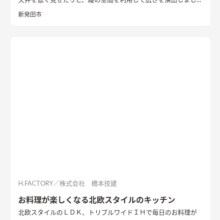
天井を低く見せたりと、縦の空間を利用して広さを演出しまし
成とした。 これによって手を入れながら長期的に家族が住ま
た。
い、家族の想いや歴史が刻まれていく住宅になっていくことを
新発田市
意識した。
H.FACTORY／株式会社 橋本技建
お料理が楽しくなる北欧スタイルのキッチン
北欧スタイルのＬＤＫ、トリプルワイドＩＨで毎日のお料理が