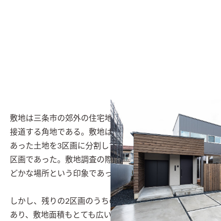
敷地は三条市の郊外の住宅地にある土地。東側と北側に
接道する角地である。敷地は、農地および農作業小屋の
あった土地を3区画に分割して売買されていた物件の一
区画であった。敷地調査の際、はじめはとても開けたの
どかな場所という印象であった。

しかし、残りの2区画のうちの一つは計画敷地の南面に
あり、敷地面積もとても広い区画であったため、まずは