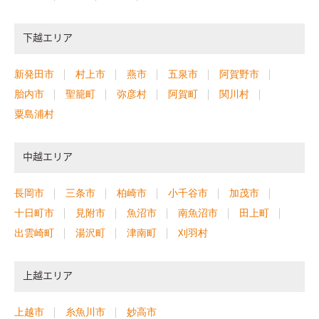
下越エリア
新発田市
村上市
燕市
五泉市
阿賀野市
胎内市
聖籠町
弥彦村
阿賀町
関川村
粟島浦村
中越エリア
長岡市
三条市
柏崎市
小千谷市
加茂市
十日町市
見附市
魚沼市
南魚沼市
田上町
出雲崎町
湯沢町
津南町
刈羽村
上越エリア
上越市
糸魚川市
妙高市