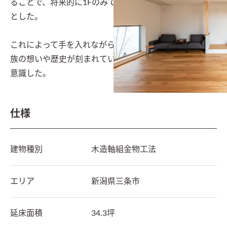
ることで、将来的に1Fのみで生活を完結できる空間構成
とした。

これによって手を入れながら長期的に家族が住まい、家
族の想いや歴史が刻まれていく住宅になっていくことを
意識した。
仕様
建物種別
木造軸組金物工法
エリア
新潟県
三条市
延床面積
34.3坪