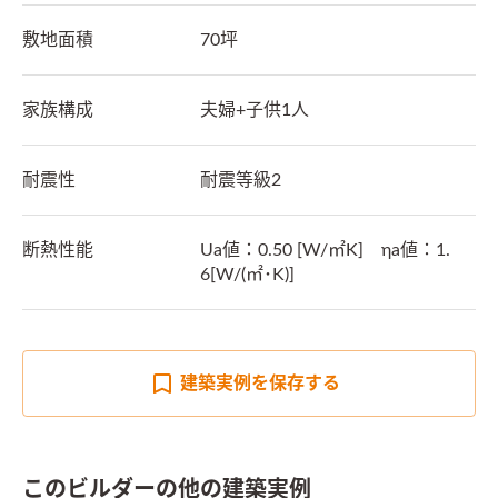
敷地面積
70坪
家族構成
夫婦+子供1人
耐震性
耐震等級2
断熱性能
Ua値：0.50 [W/㎡K]　ηa値：1.
6[W/(㎡･K)]
建築実例を
保存する
このビルダーの他の建築実例