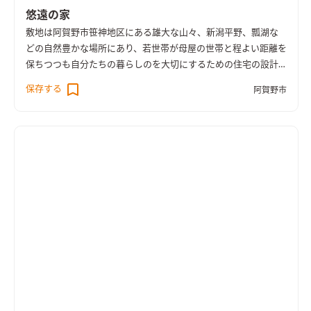
高は低目に抑え、かつ平な天井とすることで、意識的に視線が真
悠遠の家
っ直ぐ大開口の先の風景へと向くようにしている。 ２Fを跳ね出
敷地は阿賀野市笹神地区にある雄大な山々、新潟平野、瓢湖な
したことで生まれた玄関ポーチの上には、リビングとつながる
どの自然豊かな場所にあり、若世帯が母屋の世帯と程よい距離を
ベランダを計画。 ベランダの床はグレーチングとし、下への風
保ちつつも自分たちの暮らしのを大切にするための住宅の設計
や光を落とすとともに、北西の海岸部より飛んでくる砂などに
である。 敷地は周辺環境をどこでも見渡せるほど開けた場所で
保存する
よるメンテナンスにも気を配った。 ベランダの腰壁は少し低め
阿賀野市
あり、近隣の歩行者などから視線なども考慮しながら、その雄大
に抑え、外観のバランスを整えるとともに、リビングに腰掛け
な景色をどのように暮らしの内部空間へと引き込み取り入れる
た際に、風景を細田げん取り込みながらも、前面を通る人や車
かを検討した。
また、コスト面でも非常に制約があり、夫婦と子
を視線からカットする役割を持たせている。 また、内部はシン
供3人の5人家族をどれだけコンパクトな空間で豊かに暮らせる
プルなプランにより要最低限の間仕切りで計画することで、景色
かも大きな課題であった。空間を豊かにする事、自然をふんだ
を遮らずに室内空間を豊かにしつつ、 各階1台づつの空調で効率
んに取り込むこと、近隣との配慮、などを考慮し、2Fを生活主
よく冷暖房をまかなう計画としている。 内装などは極力シンプ
体とする事として、計画を進めるに至った。 内部空間を豊かに
ルにディティールを極限までそぎ落としながらも 無垢材や真
しつつ、各階1台づつの空調で効率よく冷暖房でまかなうべく、
鍮、スチール階段などの素材を取り入れ、シンプルな空間に温
まず手始めに必要最低限の間仕切り、最低限の建具、最低限の階
かみのあるアクセントを加えるよう意識した。
高や天井高におさえることで、部屋同士のつながり、視線の抜
け、各室の温湿度環境の均一化を図った。
建具を設けない代わり
に、部屋同士をつなぐ開口部はあえて垂れ壁をつけて低く抑
え、エッジもRで優しく切り取ることで、部屋が切り替わったこ
とを意識的に感じるよう工夫している。 また、各主要な部屋だ