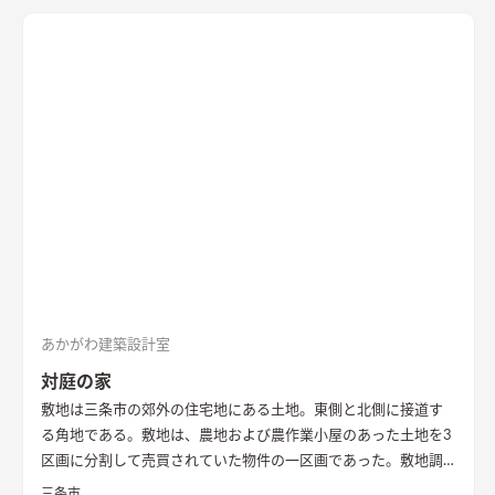
は杉板の縦張り、1階は黒く塗装した杉板の縦張り。2台分の駐
車スペースを確保しつつ、広い屋外デッキを設け、その周囲を植
栽スペースとしている。 1階内部空間は、空間をつなげることで
広く開放的な空間とした。 ワンルームではあるが、壁によって
ダイニングスペース・リビングスペース・ワークスペースと区
切られている。なお、ワークスペースは可動する壁によって生
活空間と完全に仕切ることも可能。天井は板張りとし、アンテ
ィークの家具と色調をコーディネートした。 2階内部空間は、吹
き抜けを中心に明るく開放的な空間となっている。 吹き抜け上
部には大開口から陽光がふりそそぐ。大屋根の頂部部分は広い
ロフトとなっており、収納と趣味スペースを兼ねる。 空調は、
暖房を床下エアコン、冷房をロフト設置のエアコンにて行う。屋
根および外壁には付加断熱を施した。 Ua値0.32/暖房負荷
23.8kWH/㎡
あかがわ建築設計室
対庭の家
敷地は三条市の郊外の住宅地にある土地。東側と北側に接道す
る角地である。敷地は、農地および農作業小屋のあった土地を3
区画に分割して売買されていた物件の一区画であった。敷地調
査の際、はじめはとても開けたのどかな場所という印象であっ
三条市