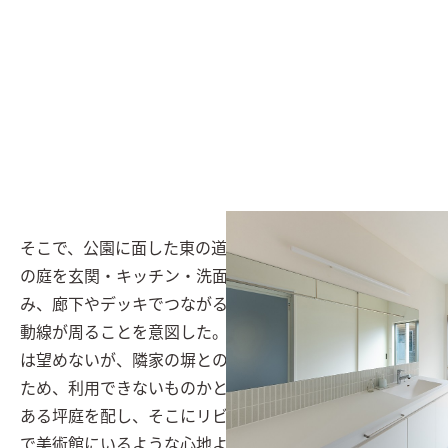
そこで、公園に面した東の道路側に光庭をしつらえ、そ
の庭を玄関・キッチン・洗面脱衣室でコの字に取り囲
み、廊下やデッキでつながることで、庭を中心に家族の
動線が周ることを意図した。また、南面も直接的に採光
は望めないが、隣家の塀との間には少しゆとりがあった
ため、利用できないものかと考え、程よい光が注ぐ趣の
ある坪庭を配し、そこにリビングを設けることで、まる
で美術館にいるような心地よい上質な空間に仕立て上げ