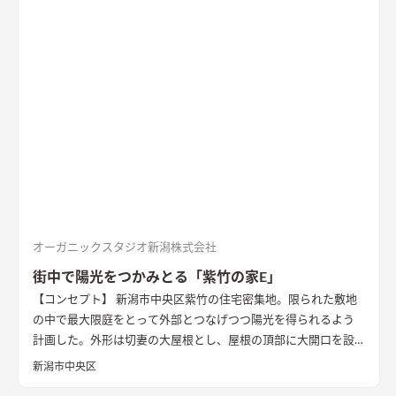
パブリックからプライベートな空間へと移り変わるように配置
を考えた。 最初は玄関・外収納・パントリー・トイレ等のパブ
リック。中間にLDK・階段。そして一番奥に洗面・脱衣・浴室・
ファミリークローゼットを配置した。 プライベート空間が奥に
あることで、来訪者に干渉せず、安らいだ気持ちへ自然と切り替
えられていく。 南面にも面しているので、洗濯→物干し→収納
という流れで家事動線の簡略にも効果を持っている。 家事動線
にストレスが無く、子供たちを優しく見つめながら、ゆっくり
と時間が過ぎる日常になるような、そんな暮らしを想像した。
さらに2Fには各居室を計画するほかに、斜線制限により建物高
さを抑える必要のあった部分をなにか利用できないかとも考
え、約6帖の小屋裏収納スペースとして利用し、これから将来的
に増えていくだろう荷物や、子供たちの作った作品・ひな人
オーガニックスタジオ新潟株式会社
形・写真アルバム・来客用の布団などをたっぷりと収納できる
街中で陽光をつかみとる「紫竹の家E」
ようにした。
【コンセプト】 新潟市中央区紫竹の住宅密集地。限られた敷地
の中で最大限庭をとって外部とつなげつつ陽光を得られるよう
計画した。外形は切妻の大屋根とし、屋根の頂部に大開口を設
け日射取得を図った。開口には奥行きのある窓枠をつけ、象徴的
新潟市中央区
な外観を演出するとともに日射遮蔽の装置とした。 南側2階外壁