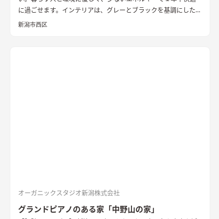
に過ごせます。インテリアは、グレーとブラックを基調にしたビ
ンテージインテリア。柔らかく、温かみのある光が落ち着くタタ
新潟市西区
ミスペースを備えたリビングダイニングは、吹き抜けから差し
込む光や風が心地よい空間です。2階のフリースペースは、朝早
く起きてメールを確認したり、インターネットで調べものをした
り、子供達が勉強する場所としても使えます。
オーガニックスタジオ新潟株式会社
グランドピアノのある家「中野山の家」