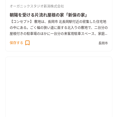
りはあるものの、視線が通る箇所が多くあるので、延床面積以上
オーガニックスタジオ新潟株式会社
の広さが感じられる家となっています。
朝陽を受ける片流れ屋根の家「新保の家」
【コンセプト】 敷地は、長岡市 北長岡駅付近の密集した住宅地
の中にある。ごく幅の狭い道に面する北入りの敷地で、二台分の
屋根付きの駐車場のほかに一台分の来客用駐車スペース、家庭
菜園やバーベキューなどの屋外活動が楽しめる庭が要求され
保存する
長岡市
た。 周囲の状況や敷地の形状から、セオリーどおりに南向きの
家を作ることは難しいと考え、あえて庭を東側にとり、建物も東
にひらく配置とした。これにより、三台分の駐車スペースを確保
しつつも充分な広さの庭をもつ、朝陽を受ける気持ちのよい家と
なった。 【外観】 住宅の顔となる北面と東面は杉板の横張りと
し、大屋根の軒先、二階の横長の窓と相まって水平を強調する
意匠とした。雪の多い地域であることから、隣地への落雪を考
慮して、庭側に傾斜する片流れの屋根としているが、二階を勾配
天井とすることで建物の高さをできるだけ低くして圧迫感を極
力抑えた。 【内観】 一階の主室（居間・食堂・台所）は、東庭
に面して三間巾の開口を持ち、食卓からはもちろん、台所から
も庭の景色を充分に楽しむことが出来る。午後からの陽射し