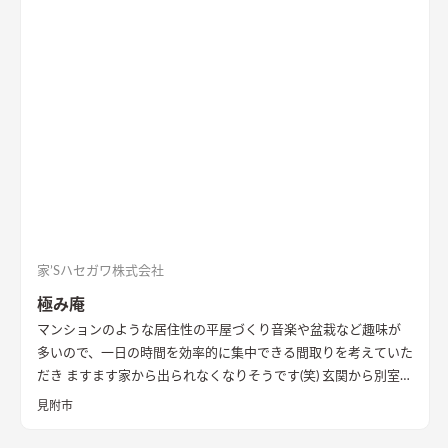
きるかぎりの最も悪条件になるボリューム検討をおこない、太
陽光シミュレーションや3Dパースなどにより、こちらの建物の
配置計画とボリューム検討や開口部の検討を重ねた。 すると、
南面からの直接的な採光を室内に取り入れることは難しかっ
た。南面に大きな庭を設け、その庭に対して開く案も検討した
が、隣家からの視線や隣家を望む風情の無い庭を設ける事に違
和感があった。
そこで、公園に面した東の道路側に光庭をしつら
え、その庭を玄関・キッチン・洗面脱衣室でコの字に取り囲
み、廊下やデッキでつながることで、庭を中心に家族の動線が周
ることを意図した。また、南面も直接的に採光は望めないが、
隣家の塀との間には少しゆとりがあったため、利用できないも
のかと考え、程よい光が注ぐ趣のある坪庭を配し、そこにリビ
家’Sハセガワ株式会社
ングを設けることで、まるで美術館にいるような心地よい上質な
極み庵
空間に仕立て上げた。
内部構成では、寝室・ファミリークロー
マンションのような居住性の平屋づくり
音楽や盆栽など趣味が
ゼットも1Fに計画し、ダイニングやキッチン・トイレと隣接し
多いので、一日の時間を効率的に集中できる間取りを考えていた
て計画することで、将来的に1Fのみで生活を完結できる空間構
だき ますます家から出られなくなりそうです(笑) 玄関から別室を
成とした。 これによって手を入れながら長期的に家族が住ま
イメージして和室をつくっていただきました。 趣味スペースと
い、家族の想いや歴史が刻まれていく住宅になっていくことを
見附市
しっかり分かれているので、プライバシーが保たれていて安心で
意識した。
す。