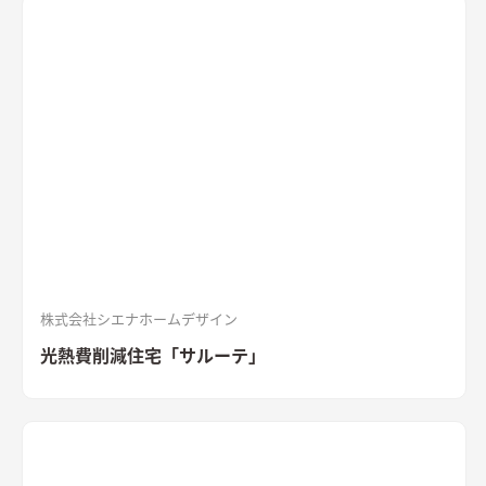
車スペースを確保しつつ、広い屋外デッキを設け、その周囲を植
栽スペースとしている。 1階内部空間は、空間をつなげることで
広く開放的な空間とした。 ワンルームではあるが、壁によって
ダイニングスペース・リビングスペース・ワークスペースと区
切られている。なお、ワークスペースは可動する壁によって生
活空間と完全に仕切ることも可能。天井は板張りとし、アンテ
ィークの家具と色調をコーディネートした。 2階内部空間は、吹
き抜けを中心に明るく開放的な空間となっている。 吹き抜け上
部には大開口から陽光がふりそそぐ。大屋根の頂部部分は広い
ロフトとなっており、収納と趣味スペースを兼ねる。 空調は、
暖房を床下エアコン、冷房をロフト設置のエアコンにて行う。屋
根および外壁には付加断熱を施した。 Ua値0.32/暖房負荷
23.8kWH/㎡
株式会社シエナホームデザイン
光熱費削減住宅「サルーテ」