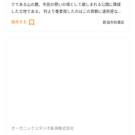
クである山の麓、市民の憩いの場として親しまれる公園に隣接
した立地である。 何より重要視したのはこの景観に違和感なく
溶け込むこと。恰も以前からそこに存在し、違和感なく景観の
保存する
新潟市秋葉区
一部として佇むよう配慮した。 【外観】 ファサード二方面は杉
板とそとん壁で構成されている。杉板はウッドロングエコを塗
装し古材感を演出した。 駐車スペースや玄関までのアプローチ
には自然石を敷き均し、また、傾斜地であるために基礎の一部
が深基礎となっているが、天端の高さを下げるなどしてコンク
リートの存在をなるべく抑えるよう意識した。 【内観】 南側の
道路面に大開口サッシを配置し、庭を介して公園を望めるよう
にしたが、外部からの視線を和らげる為に大和張りのフェンス
を設けた。 二階のスタディスペースでは窓越しに季節によって
移り変わる公園の緑地を見渡すピクチャーウインドウとした。
また、寝室の天井はRにして桐ベニヤを貼り、落ち着きと柔らか
さを演出している。
オーガニックスタジオ新潟株式会社