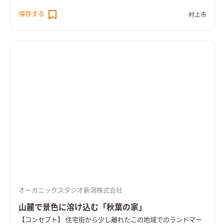
は安田瓦、外壁には村上市産の杉板を自然塗料にて塗装して仕
保存する
村上市
上げた。構造体にも新潟県産材を使用。愛犬と楽しく過ごせる
よう、広くとった庭の周囲は生垣で囲んだ。 内部空間は落ち着
いた雰囲気となるよう、最小限の開口部で明るさをおさえつつ、
古色に着色した村上市産杉材で仕上げた。北西は校庭の桜、北
東は隣家の桜が借景として得られる。リビングの一部は愛犬の
過ごすスペースとして土間床とした。また、真鍮を多用するな
ど、経年変化の美しい素材を施主と共に探し採用した。 空調方
式は床下エアコン。コンパクトな住宅のため、冷房にも床下エア
コンを利用し、ファンを利用して冷気を上部に送っている。屋
根及び外壁は付加断熱を施した。 Ua値0.33/暖房負荷45.8(kW
H/㎡)
オーガニックスタジオ新潟株式会社
山麓で景色に溶け込む「秋葉の家」
【コンセプト】 住宅街から少し離れたこの地域でのランドマー