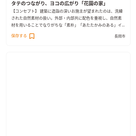
タテのつながり、ヨコの広がり「花園の家」
【コンセプト】 建築に造詣の深いお施主が望まれたのは、洗練
された自然素材の扱い。外部・内部共に配色を重視し、自然素
材を用いることでなりがちな「素朴」「あたたかみのある」イ
メージとは一線を画すよう考慮しました。 【外観】 外観は、雪
保存する
長岡市
深さに備えた切妻屋根に、下屋のついた豪雪地に最適な形状。
植栽の緑の映える、白いガルバリウムの外壁と灰色塗装された
杉板仕上げ組み合わせです。 北東角地であるため、北側に家を
寄せて配置し、南側からの日射を最大限確保することとしまし
た。北面、東西面の開口部を極力絞り、南側に開口を集めること
で、大開口とすることでプライバシーは守りつつ、明るい空間と
なっています。 【内観】 内部での見どころは、スキップフロア
と南面大開口のよどみのない動線計画とシークエンス。建具、
キッチン、階段等をチーク色で塗装し、建具枠や巾木などは白で
塗装し、無垢の表情はそのままに、着色することで濃淡がはっ
きりした空間となりました。 また、リビングから吹き抜け、私
室へと抜ける視線が広がりを感じさせ、書斎から外を眺めれ
ば、街路に沿って視線が抜けつつ、奥に見える越後山脈を見なが
ら、四季を感じ、物思いにふける・・・ それぞれの空間に区切