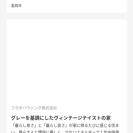
立てた純白の壁は、光と風を拡散し内へと届ける
長岡市
フクダハウジング株式会社
グレーを基調にしたヴィンテージテイストの家
「暮らし易さ」と「暮らし良さ」が家に帰るたびに感じる住ま
い。暮らす人と環境に優しく、少ないエネルギーで１年中快適