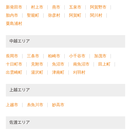
新発田市
村上市
燕市
五泉市
阿賀野市
胎内市
聖籠町
弥彦村
阿賀町
関川村
粟島浦村
中越エリア
長岡市
三条市
柏崎市
小千谷市
加茂市
十日町市
見附市
魚沼市
南魚沼市
田上町
出雲崎町
湯沢町
津南町
刈羽村
上越エリア
上越市
糸魚川市
妙高市
佐渡エリア