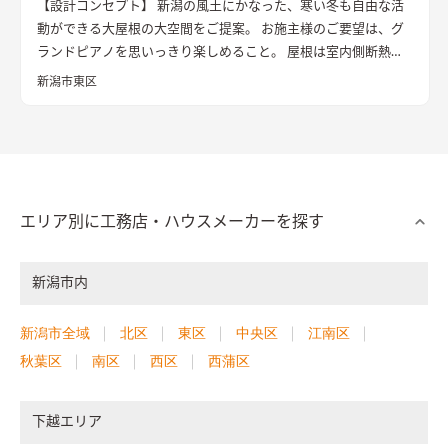
【設計コンセプト】 新潟の風土にかなった、寒い冬も自由な活
動ができる大屋根の大空間をご提案。 お施主様のご要望は、グ
ランドピアノを思いっきり楽しめること。 屋根は室内側断熱材
を吸音材としても利用し、ピアノの響き過ぎを防止する。 温度
新潟市東区
と水蒸気は自在にコントロールできた。 最後に残る物理要素
「いい音」へ挑戦したエコハウス。 【外観・内観】 屋根は日射
で 敷地西側の水路に雪を落とす非対称な切妻屋根とした。 十分
な断熱性能をもたせた室内は、ほぼワンルームの広々としたス
ケルトン空間。 コンサートホールのように、家のどこからでも
ピアノ演奏を楽しむことができる。 【住宅性能】 UA値＝
エリア別に工務店・ハウスメーカーを探す
0.28 ｗ／㎡K C値＝0.56（実測） 年間冷暖房費用の試算
28,500円 （利用ソフト：ホームズ君）電気量単価27円／KW
新潟市内
ｈ 暖房形式：床下エアコン 1台 冷房形式：ルームエアコ
ン 1台 換気設備： 1種全熱換気 ＊冷暖房の電気代は、車の燃
費表示と同様にルールに則った試算なので、実際の光熱費を保証
新潟市全域
北区
東区
中央区
江南区
するものではありません。 気象条件、暮らし方で変化します。
秋葉区
南区
西区
西蒲区
【受賞歴】 2018年 日本エコハウス大賞 大賞
下越エリア