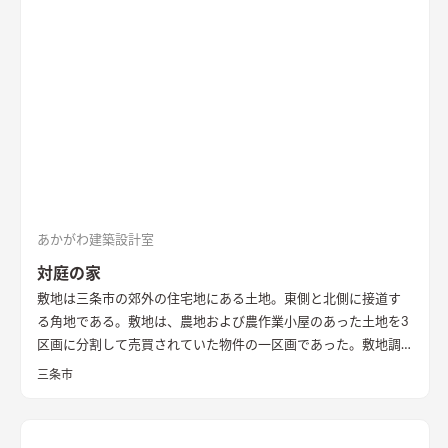
あかがわ建築設計室
対庭の家
敷地は三条市の郊外の住宅地にある土地。東側と北側に接道す
る角地である。敷地は、農地および農作業小屋のあった土地を3
区画に分割して売買されていた物件の一区画であった。敷地調
査の際、はじめはとても開けたのどかな場所という印象であっ
三条市
た。 しかし、残りの2区画のうちの一つは計画敷地の南面にあ
り、敷地面積もとても広い区画であったため、まずはいずれ建つ
であろう隣家のボリューム検討から始めることとした。 想定で