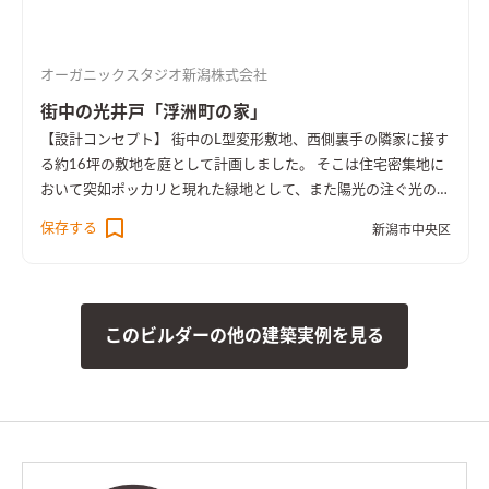
は、南側に開けられた高窓から取り入れ、室内が暗くなること
はない。 吹抜け上部は勾配天井になっており、シナ合板の目透
シ張りとした。天井の最も低いところでは高さを1.8Mに抑えて
オーガニックスタジオ新潟株式会社
いる。 一階、二階とも充分な納戸を用意してあり、集中管理型
の収納としている。 庭に面して作られた大きめのデッキは、屋
街中の光井戸「浮洲町の家」
外での活動をより誘ってくれるように思う。 【設備】 暖房は床
【設計コンセプト】 街中のL型変形敷地、西側裏手の隣家に接す
下エアコンによって行う。冷房は階段室に設置されたエアコンで
る約16坪の敷地を庭として計画しました。 そこは住宅密集地に
行い、二階のホールに溜まった冷気を、一階には吹抜けを利用
おいて突如ポッカリと現れた緑地として、また陽光の注ぐ光の井
して落とす。二階の個室にはホールに面して用意されたファンに
戸のように周囲の家にも良好な環境をもたらしてくれることを
保存する
よって冷気を取り込めるようにしている。 換気は、片流れ屋根
新潟市中央区
期待します。 【外観・内部空間】 新潟の下町に古くから佇む住
によってできた二階の天井懐に24時間換気扇を設置し、またこ
宅の外壁に見られる鋼板の赤さび色。 街並みに配慮し周囲に違
の空間をダクトスペースとして利用して各個室に新鮮空気を供
和感なく溶け込むよう、外壁の一部は周囲の家々と同色のガル
給する。 【そのほか】 当該敷地からは、握りこぶし大の、角の
バリウム鋼板としました。 ダイニングには吹抜け上部からスポ
とれた丸い栗石が大量に出てきた。土にまみれていたが、洗う
このビルダーの他の建築実例を見る
ットライトのように光が注ぎ、陰影によってメリハリのある空間
とどれもなかなかに良い石であったため、これを集めて敷き詰
となりました。 【性能】 Q値 0.92 UA値 0.31 暖房負荷 20.
めて、来客用駐車スペースの舗装とした。
3 冷房負荷 12.2 空調方式 床下エアコン方式