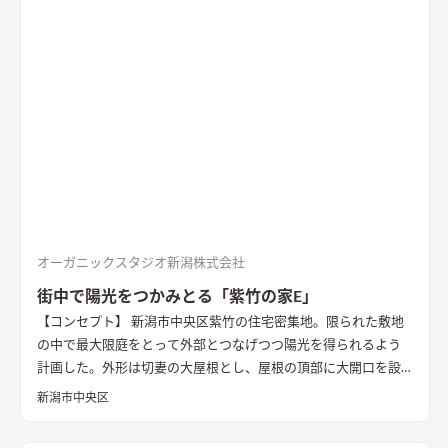
オーガニックスタジオ新潟株式会社
街中で陽光をつかみとる「紫竹の家E」
【コンセプト】 新潟市中央区紫竹の住宅密集地。限られた敷地
の中で最大限庭をとって外部とつなげつつ陽光を得られるよう
計画した。外形は切妻の大屋根とし、屋根の頂部に大開口を設
け日射取得を図った。開口には奥行きのある窓枠をつけ、象徴的
新潟市中央区
な外観を演出するとともに日射遮蔽の装置とした。 南側2階外壁
は杉板の縦張り、1階は黒く塗装した杉板の縦張り。2台分の駐