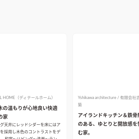
AIL HOME（ディテールホーム）
Yshikawa architecture / 有限
築
木の温もりが心地良い快適
アイランドキッチン＆鉄骨
の家
のある、ゆとりと開放感を
グ天井にレッドシダーを床にはア
を採用し木色のコントラストをデ
む家。