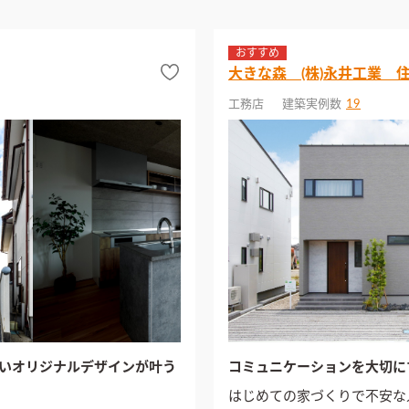
おすすめ
大きな森 (株)永井工業 
工務店
建築実例数
19
いオリジナルデザインが叶う
コミュニケーションを大切に
はじめての家づくりで不安な