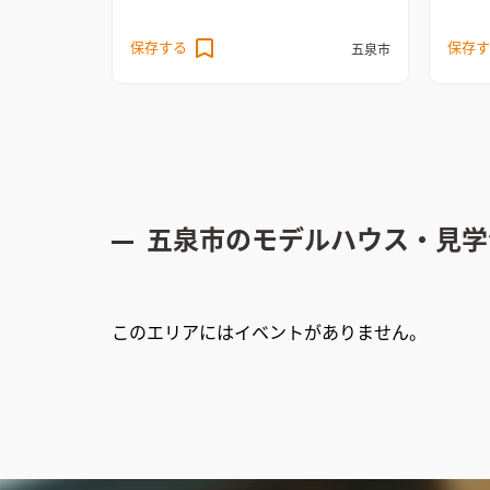
た。玄
保存する
保存す
ズを設
五泉市
にした
置し、
光と通
屋根勾
パクト
ない開
チンは
五泉市
のモデルハウス・見学
とした
設置し
個室を
井とし
このエリアにはイベントがありません。
と通風
ークド
ている