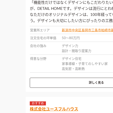
「機能性だけではなくデザインにもこだわりたい
が、DETAIL HOMEです。デザインは流行に
なただけのオリジナルデザインは、100年経っ
う。デザインも大切にしたい方にぴったりの工務
営業所エリア
新潟市中央区
長岡市
三条市
柏崎市
注文住宅の坪単価
50〜80万円
会社の強み
デザイン力
設計・間取り提案力
得意な分野
デザイン住宅
家事導線・子育てのしやすい家
高気密・高断熱
詳しく見る
おすすめ
株式会社ユースフルハウス