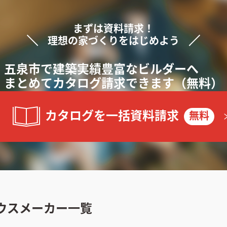
まずは資料請求！
理想の家づくりをはじめよう
五泉市で
建築実績豊富な
ビルダーへ
まと
めて
カタログ請求できます
（無料）
カタログを一括資料請求
無料
ウスメーカー一覧