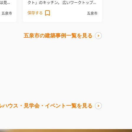
は見ど
クト」のキッチン。 広いワークトップは
衣室～
継ぎ目がなくて手入れが楽々。 照明もキ
保存する
五泉市
五泉市
ットを
ッチンに合わせてコーディネート。 家全
にもご
体のカラーコーディネートもキッチンに
使える
合わせたブラックカラーです。
大きな窓
五泉市
の建築事例一覧を見る
みんな
のLDK
南側に開けた土地を生かすため、
。コロ
開口部を大きくとったLDK。カーテンレ
ースや
ールの位置を高くして窓の広さを強調し
考にな
た。
シックでおしゃれな洗面室
洗面は玄
×白の
関とつながっており、帰宅後すぐに手洗
子がア
いができる。間仕切り壁に小窓を設ける
しま
など、デザインにもこだわった。
キッチ
ン横のサンルーム
雨の日にうれしいサン
ルーム
ヴィンテージ調の外観
玄関ポーチ
はご主人が枕木でデザインし、ヴィンテ
ージ調の外観と調和した落ち着いた雰囲
ルハウス・見学会・イベント一覧を見る
気を演出。