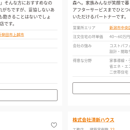
」そんな方におすすめなの
森へ。家族みんなが笑顔で暮
とわれがちですが、妥協しないあ
アフターサービスまでひとつ
ても飽きることはないでしょ
いただけるパートナーです。
店です。
営業所エリア
新潟市中央
新発田市
上越市
注文住宅の坪単価
40〜60万円
会社の強み
コストパフ
設計・間取
得意な分野
家事導線・
省エネ・エ
二世帯住宅
株式会社清新ハウス
工務店
建築実例数
22