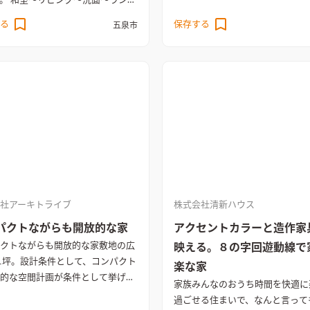
洗面～ランド
脱衣と空間をつなげることでエア
る
保存する
五泉市
台で生活空間の温度差を少なくす
クリートグレーテイス
ばめアクセントに。 家族の生活
ルを大切にし、１階にWICを
レッ
ーの折り上げ天井で空間に広がり
せたLDK
南向きに大開口のスライ
グ窓を採用して明るい空間に。ま
ーテンレールを隠しスッキリとし
に
石目調タイルと間接照明で演出
のタイルを間接照明で照らす事で
を引き立て、高級感を演出。造作
社アーキトライブ
株式会社清新ハウス
ボードは壁一面に設けて収納量を
た
パクトながらも開放的な家
アクセントカラーと造作家
クトながらも開放的な家
敷地の広
映える。８の字回遊動線で
1坪。設計条件として、コンパクト
楽な家
的な空間計画が条件として挙げら
家族みんなのおうち時間を快適に
1Fには、南側に18帖のLDKを計
過ごせる住まいで、なんと言って
、寝室・洗面室・浴室を配置し