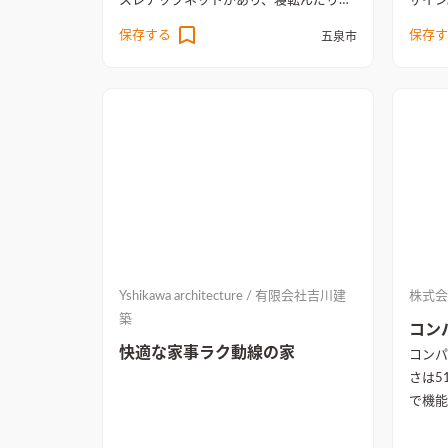
スレチックネットがあり、寝転んだりリ
ザイン。 和室～リビング～
ビングにいる家族とコミュニケーション
リー～
保存する
保存す
五泉市
を取ることができる。 玄関ホールは吹抜
コン１
けとシースルー階段で抜け感のある広々
るようした。 コン
とした空間に。 玄関ホールからリビング
トを散り
にかけてのメインの床は大理石調タイル
スタイ
と、チークの無垢フロアでラグジュアリ
ドシダ
ーな空間を演出。 ダブル断熱のLotus仕
を持た
様を採用し、冬の暖かく快適な住まい。
ディン
無垢フローリングを採用した、温かみを
た、カ
感じるリビング空間
リビングの床には温
た印象
かみのあるチークの無垢フローリングを
石目調
採用。リビングは勾配天井で開放感をも
素材感
Yshikawa architecture / 有限会社吉川建
株式会
たせ、照明は間接照明のみで落ち着いた
テレビ
築
空間に仕上げた
確保し
コン
快適な家事ラク動線の家
コンパ
さは5
で機能
れた。
画。他