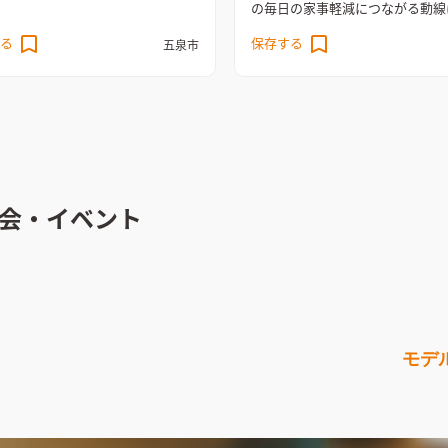
の毎日の家事軽減につながる動線
関には十分な広さのシュークロー
ころのひとつ。キッチン～洗面脱
る
保存する
置し、シューズ以外の収納も可能
五泉市
サンルーム～ファミリークローゼ
。南側に外部に繋がるデッキを配
８の字で回遊できます。そのほか
LDKを隣接させることで十分な採
主人様の３帖書斎、家族みんなで
風を確保した。またLDKの天井を
LDKデスクカウンターなど、家族
配に合わせた傾斜天井とし、コン
が楽しく過ごせる空間が盛り沢山
ながらも決して窮屈さを感じさせ
ナ禍において注目される書斎スペ
放感のある空間を計画した。キッ
将来的に理想の１階寝室なども参
アイランド型とし回遊できる計画
会・イベント
ること間違いありません。WOOD
。背面にはオリジナルの食器棚を
中でグレー色が映え、外観は木格
十分な収納を確保。2Fには8帖の
クセント。木の温もりがお出迎え
2室計画し、LDKと同様に傾斜天
す。
トップライトを設けることで採光
を確保した。各建具にはアンティ
アを採用し空間にアクセント与え
モデ
。