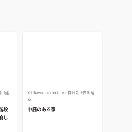
会社吉川建
Yshikawa architecture / 有限会社吉川建
築
階段
中庭のある家
愉し