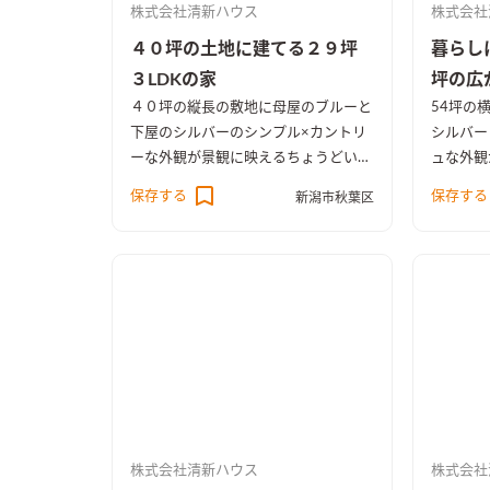
株式会社清新ハウス
株式会社
４０坪の土地に建てる２９坪
暮らし
３LDKの家
坪の広
４０坪の縦長の敷地に母屋のブルーと
54坪の
下屋のシルバーのシンプル×カントリ
シルバー
ーな外観が景観に映えるちょうどいい
ュな外観
サイズのお住まいが完成しました。老
ト平屋が
保存する
保存する
新潟市秋葉区
後も見据えつつ、末永くシンプルな生
味のお施
活をお過ごし頂けるシンプルコンパク
お手伝い
トな２９坪の間取り。東から西へ伸び
閑な土地
る敷地と環境を活かした気持ちのいい
趣味と大
風が抜ける設計は狙い通り！コンパク
を重視し
トなLDKにこだわりの水廻り、西側に
た。登山
設けた温かな寝室、２Fホール書斎な
関クロー
どみどころ満載です！長期優良住宅・
屋の間取
BELS★５の高性能住宅、4人家族対応
ゆったり
の3LDKの間取り。無駄なものを省き
した。 
シンプルに拘るミニマムな暮らしの住
識し堅木
株式会社清新ハウス
株式会社
まいを是非ご覧ください。
杉のフロ