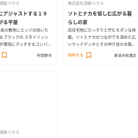
清新ハウス
株式会社清新ハウス
にアジャストする１９
ソトとナカを愉しむ広がる暮
がる平屋
らしの家
横長の敷地にエッジの効いた
旧住宅地にひっそりと佇むモダンな体
＆ブラックの スタイリッシ
裁。ソトとナカのつながりを深めた広
が環境にマッチするコンパク
いウッドデッキとその仲介役の木製大
完成しました。 山登りが趣
型片引き戸の存在は大きい。LDK・サ
保存する
阿賀野市
新潟市秋葉区
主様で、今回は土地探しから
ンルーム・洗面所と杉の羽目板を施
させていただき、山も近い長
し、無垢をふんだんに堪能できる空間
を選択。 お住まいは老後と
に仕上がった。長期優良住宅で確かな
切なペットとの快適な暮らし
クオリティで安心して末永く暮らす住
、平屋スタイルを求めまし
まいでもある。 外皮平均熱貫流率UA
道具を収納する広々とした玄
値0.49と温熱環境も良好。BELS５つ
クをはじめ、老後も快適な平
星認定住宅で一次消費エネルギー量3
り、リビングは畳を埋め込み
1％削減した省エネルギーの住まいと
とくつろげる場所を確保しま
なった。
さらにペットとの暮らしを意
のナラフローリングを採用。
清新ハウス
アとはまた違う雰囲気のSEIS