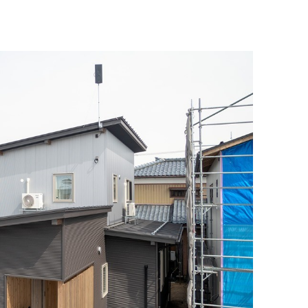
動
過
る
え