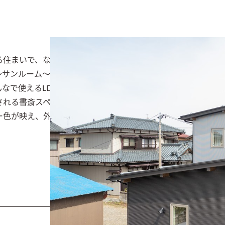
る住まいで、なんと言っても奥様の毎日の家事軽減につながる
～サンルーム～ファミリークローゼットを８の字で回遊できま
なで使えるLDKデスクカウンターなど、家族みんなが楽しく
される書斎スペースや将来的に理想の１階寝室なども参考にな
ー色が映え、外観は木格子がアクセント。木の温もりがお出迎