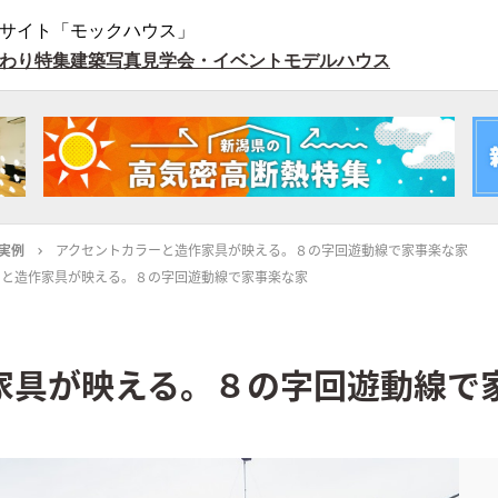
サイト「モックハウス」
わり特集
建築写真
見学会・イベント
モデルハウス
実例
アクセントカラーと造作家具が映える。８の字回遊動線で家事楽な家
ーと造作家具が映える。８の字回遊動線で家事楽な家
家具が映える。８の字回遊動線で