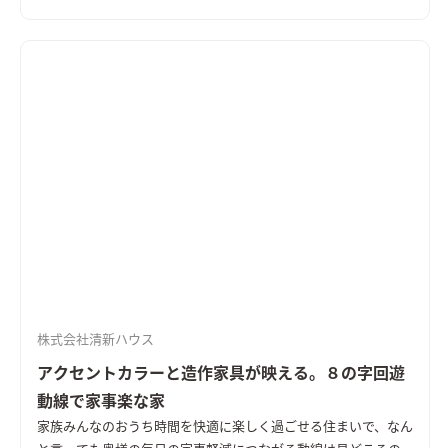
タイルを求めました。登山道具を収納する広々とした玄関クロ
ークをはじめ、老後も快適な平屋の間取り、リビングは畳を埋め
込みゆったりとくつろげる場所を確保しました。 さらにペット
との暮らしを意識し堅木のナラフローリングを採用。杉のフロ
アとはまた違う雰囲気のSEISHIN-STYLEです。
株式会社清新ハウス
アクセントカラーと造作家具が映える。８の字回遊
動線で家事楽な家
家族みんなのおうち時間を快適に楽しく過ごせる住まいで、なん