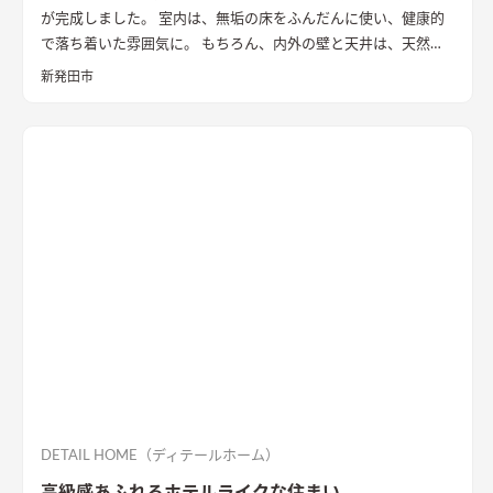
が完成しました。 室内は、無垢の床をふんだんに使い、健康的
で落ち着いた雰囲気に。 もちろん、内外の壁と天井は、天然素
材100％の無添加住宅オリジナル漆喰。 リビングの大きな窓か
新発田市
らは、季節ごとに表情を変える公園の木々を楽しむことができ
ます。
DETAIL HOME（ディテールホーム）
高級感あふれるホテルライクな住まい