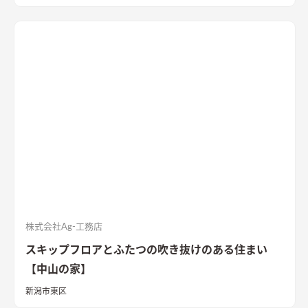
壁の塗装や寝室、ダイニングの壁面塗装もDIYで仕上げ、愛情た
っぷりの家になりました。 【外観・内部空間】 特徴的な屋根形
状で、外観はこれまでの施工事例にないカラーコーディネートに
なっています。 内部空間は木質感を抑えた仕様で、ベンチソフ
ァーやトイレのクロスなどに使用したグリーンのカラーもポイ
ントに。 1階は寝室や個室など落ち着いた空間、2階は開放的な
リビングダイニング、ロフトの畳コーナーには、ちょっとした作
業ができるカウンターデスクがあったりと、コンパクトながらも
多様な居場所を作りこんでいます。 【性能】 耐震等級 2以上
Q値 1.05 UA値 0.32 暖房負荷 30.2 冷房負荷 12.1 空調方
式 ダクトエアコン方式
株式会社Ag-工務店
スキップフロアとふたつの吹き抜けのある住まい
【中山の家】
新潟市東区