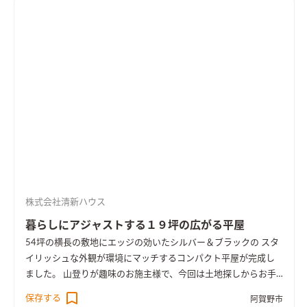
株式会社清新ハウス
暮らしにアジャストする１９坪の広がる平屋
54坪の横長の敷地にエッジの効いたシルバー＆ブラックの スタ
イリッシュな外観が環境にマッチするコンパクト平屋が完成し
ました。 山登りが趣味のお施主様で、今回は土地探しからお手
伝いさせていただき、山も近い長閑な土地を選択。 お住まいは
保存する
阿賀野市
老後と趣味と大切なペットとの快適な暮らしを重視し、平屋ス