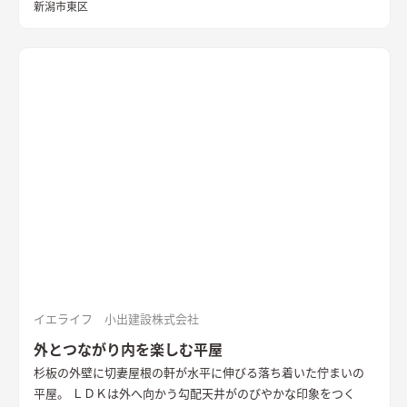
調としたインテリアが、落ち着きのある住まいを演出していま
新潟市東区
す。
外観
黒いガルバリウムとサイディングの組み合わせ。グレー
トーンのサイディングと木目調の軒天を合わせたシンプルな外
観
LDK
大きな窓の開口は、高台の立地を生かした位置に配置。
落ち着いた空間の中でのアクセントとなっている
キッチン
アク
セントの壁は同一柄のクロスを使い、モノトーンでまとめた。
造作ダイニングテーブルのアイアンとの相性を考えた
洗面
玄関
ホールからつながる洗面脱衣室。造作の洗面台とリネン収納、
脱衣ランドリールームと一体とし、ガス乾燥機を併設。家事効
率を向上させた
書斎
２階に配置した趣味部屋。お気に入りのコ
レクションを並べる可動棚。ワーキングスペースとしても活用
できる
イエライフ 小出建設株式会社
外とつながり内を楽しむ平屋
杉板の外壁に切妻屋根の軒が水平に伸びる落ち着いた佇まいの
平屋。 ＬＤＫは外へ向かう勾配天井がのびやかな印象をつく