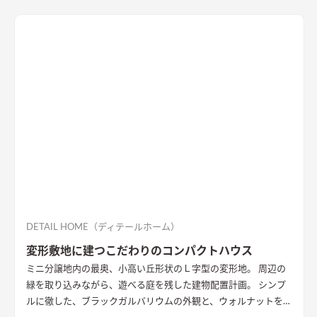
DETAIL HOME（ディテールホーム）
変形敷地に建つこだわりのコンパクトハウス
ミニ分譲地内の最奥、小高い丘形状のＬ字型の変形地。 周辺の
緑を取り込みながら、遊べる庭を残した建物配置計画。 シンプ
ルに徹した、ブラックガルバリウムの外観と、ウォルナットを基