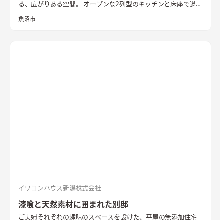
る、広がりある空間。 オープンな2列型のキッチンと床座で過ご
す畳敷きのリビングが隣り合い、料理をする時、食事の時、く
魚沼市
つろぐ時、いつも外とのつながりを感じながら暮らすことがで
きます。 畳に大きな円卓を置いて、料理をしながら人と集う時
間を楽しみたい。 そんな住まい手様の思いを叶えた住まいとな
りました。 無垢の一枚板を使った造作キッチンや左官仕上げの
壁、レッドシダーの天井など、素材の豊かな表情や手触りを感じ
られる内装も家の内に居心地を作り出しています。 断熱性能は
HEAT20 G2以上。 雪国の長く厳しい冬も家の内での暮らしを楽
しく、心地よく。 外を感じながら暮らす、あたたかな平屋の住
まいです。
イワコンハウス新潟株式会社
漆喰と天然素材に囲まれた別邸
ご夫婦それぞれの趣味のスペースを設けた、平屋の無添加住宅