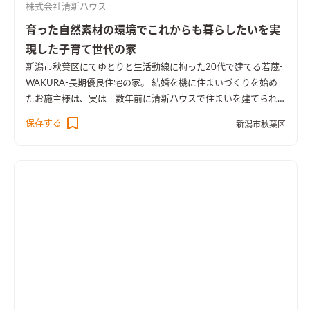
株式会社清新ハウス
育った自然素材の環境でこれからも暮らしたいを実
現した子育て世代の家
新潟市秋葉区にてゆとりと生活動線に拘った20代で建てる若蔵-
WAKURA-長期優良住宅の家。 結婚を機に住まいづくりを始め
たお施主様は、実は十数年前に清新ハウスで住まいを建てられ
たオーナー様のお子さんでした。慣れ親しんだ実家の住み心地
保存する
新潟市秋葉区
が大好きで、自分たちも家を建てるときは自然素材の住まいがい
いねと考え、2世代に渡り住まいづくりのお手伝いをさせて頂き
ました。そんな自然素材の住まいで育ったオーナー様が住まい
づくりに拘った事は 〇自然が暮らしの中にある生活 〇家事や収
納などの生活のしやすさ 〇光が注ぐ明るい空間 理想の間取りを
何度も相談打合せし完成した間取りは、家全体や各所がゆった
りとした広さで、キッチンに立つと家全体が見渡せ、お庭を見な
がら夫婦仲良く料理を楽しめ、何といってもぐるぐる回れる回
遊動線で、忙しい毎日でも効率よく家事をこなすことが出来るプ
ランに。 ゆったりとした回遊できる間取りや、朝陽が差し込む
ダイニングキッチン、南向きの明るく爽やかなリビング、水回り
近くのファミリークロークetc・・・ 全てにおいて大満足の仕上