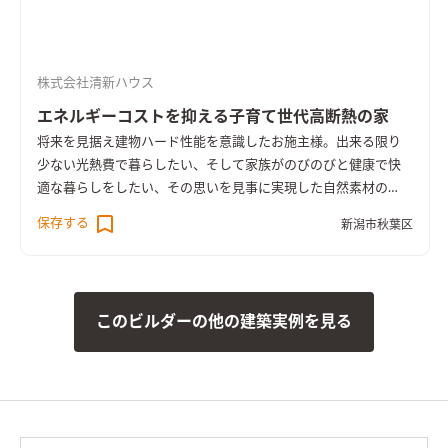
がりとなった子育て世代のこれからの家です。
株式会社清新ハウス
エネルギーコストを抑える子育て世代高断熱の家
将来を見据え建物ハード性能を意識したお施主様。出来る限り
少ない光熱費で暮らしたい、そして家族がのびのびと健康で快
適な暮らしをしたい、その思いを見事に実現した自然素材の
家。７年に渡り住まいづくりに関して学び研究し、自分たち家
保存する
新潟市秋葉区
族にどのような家が合うのかを考えてきました。長期優良住宅
を認定取得し末永く安心して暮らせる住まいに仕上りました。
このビルダーの他の建築実例を見る