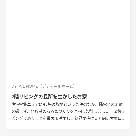
DETAIL HOME（ディテールホーム）
2階リビングの長所を生かしたお家
住宅密集エリアに43坪の敷地という条件のなか、隣家との距離
を感じず、開放感のある家づくりを目指し設計しました。 2階リ
ビングであることを最大限活用し、視界が抜ける方向に大開口
を設置することで眺望を確保。 リビング・ダイニング上部を全
て勾配天井にすることで開放的な大空間作りました。 インテリ