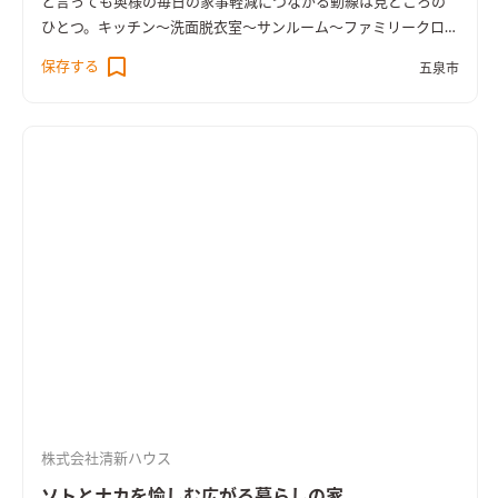
と言っても奥様の毎日の家事軽減につながる動線は見どころの
ひとつ。キッチン～洗面脱衣室～サンルーム～ファミリークロー
ゼットを８の字で回遊できます。そのほかにもご主人様の３帖書
保存する
五泉市
斎、家族みんなで使えるLDKデスクカウンターなど、家族みんな
が楽しく過ごせる空間が盛り沢山。コロナ禍において注目され
る書斎スペースや将来的に理想の１階寝室なども参考になるこ
と間違いありません。WOOD×白の中でグレー色が映え、外観は
木格子がアクセント。木の温もりがお出迎えします。
株式会社清新ハウス
ソトとナカを愉しむ広がる暮らしの家