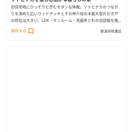
旧住宅地にひっそりと佇むモダンな体裁。ソトとナカのつなが
りを深めた広いウッドデッキとその仲介役の木製大型片引き戸
の存在は大きい。LDK・サンルーム・洗面所と杉の羽目板を施
し、無垢をふんだんに堪能できる空間に仕上がった。長期優良
保存する
新潟市秋葉区
住宅で確かなクオリティで安心して末永く暮らす住まいでもあ
る。 外皮平均熱貫流率UA値0.49と温熱環境も良好。BELS５つ
星認定住宅で一次消費エネルギー量31％削減した省エネルギー
の住まいとなった。