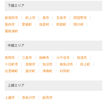
下越エリア
新発田市
村上市
燕市
五泉市
阿賀野市
胎内市
聖籠町
弥彦村
阿賀町
関川村
粟島浦村
中越エリア
長岡市
三条市
柏崎市
小千谷市
加茂市
十日町市
見附市
魚沼市
南魚沼市
田上町
出雲崎町
湯沢町
津南町
刈羽村
上越エリア
上越市
糸魚川市
妙高市