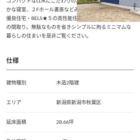
コンパクトなLDKにこだわりの水廻り、西側に設けた温
かな寝室、２Fホール書斎などみどころ満載です！長期
優良住宅・BELS★５の高性能住宅、4人家族対応の3LDK
の間取り。無駄なものを省きシンプルに拘るミニマムな
暮らしの住まいを是非ご覧ください。
仕様
建物種別
木造2階建
エリア
新潟県
新潟市秋葉区
延床面積
28.66坪