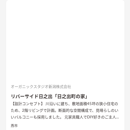
アはブラックを随所に使うことで空間を引き締め、赤みのある
木目を広い面積に使うことで品の中に温かみのある空間ができ
ました。
オーガニックスタジオ新潟株式会社
リバーサイド日之出「日之出町の家」
【設計コンセプト】 川沿いに建ち、敷地面積45坪の狭小住宅の
ため、2階リビングで計画。断面的な空間構成で、見晴らしのい
いバルコニーも採用しました。 元家具職人でDIY好きのご主人の
ため、内部でも作業ができるように広めの土間があります。 外
燕市