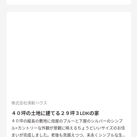
がる開放的なアプローチ
株式会社清新ハウス
４０坪の土地に建てる２９坪３LDKの家
４０坪の縦長の敷地に母屋のブルーと下屋のシルバーのシンプ
ル×カントリーな外観が景観に映えるちょうどいいサイズのお住
まいが完成しました。老後も見据えつつ、末永くシンプルな生活