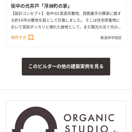
の収納としている。 庭に面して作られた大きめのデッキは、屋
街中の光井戸「浮洲町の家」
外での活動をより誘ってくれるように思う。 【設備】 暖房は床
【設計コンセプト】 街中のL型変形敷地、西側裏手の隣家に接す
下エアコンによって行う。冷房は階段室に設置されたエアコンで
る約16坪の敷地を庭として計画しました。 そこは住宅密集地に
行い、二階のホールに溜まった冷気を、一階には吹抜けを利用
おいて突如ポッカリと現れた緑地として、また陽光の注ぐ光の井
して落とす。二階の個室にはホールに面して用意されたファンに
戸のように周囲の家にも良好な環境をもたらしてくれることを
保存する
よって冷気を取り込めるようにしている。 換気は、片流れ屋根
新潟市中央区
期待します。 【外観・内部空間】 新潟の下町に古くから佇む住
によってできた二階の天井懐に24時間換気扇を設置し、またこ
宅の外壁に見られる鋼板の赤さび色。 街並みに配慮し周囲に違
の空間をダクトスペースとして利用して各個室に新鮮空気を供
和感なく溶け込むよう、外壁の一部は周囲の家々と同色のガル
給する。 【そのほか】 当該敷地からは、握りこぶし大の、角の
バリウム鋼板としました。 ダイニングには吹抜け上部からスポ
とれた丸い栗石が大量に出てきた。土にまみれていたが、洗う
このビルダーの他の建築実例を見る
ットライトのように光が注ぎ、陰影によってメリハリのある空間
とどれもなかなかに良い石であったため、これを集めて敷き詰
となりました。 【性能】 Q値 0.92 UA値 0.31 暖房負荷 20.
めて、来客用駐車スペースの舗装とした。
3 冷房負荷 12.2 空調方式 床下エアコン方式