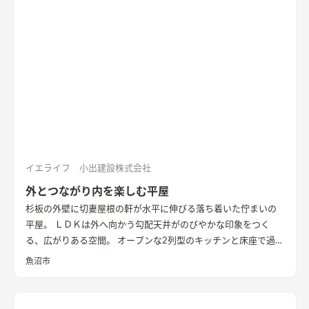
接照明でおしゃれな玄関
家の顔になる玄関には、間接照明を当
てた新柄エコカラット/ディニタを採用。採光も踏まえ窓も設置
した。
間接照明で映えるアクセントウォール
木目が好きなお施
主様が選んだレッドシダーの木パネル。間接照明を当てると陰
影が映えるデザイン。
ロールスクリーンで仕切れるゲストルーム
奥の空間はロールスクリーンで仕切れるゲストルーム。フロー
リングにすることで普段は広々リビングになる。キッチンとダ
イニングはカフェのような雰囲気を演出。
イエライフ 小出建設株式会社
外とつながり内を楽しむ平屋
杉板の外壁に切妻屋根の軒が水平に伸びる落ち着いた佇まいの
平屋。 ＬＤＫは外へ向かう勾配天井がのびやかな印象をつく
る、広がりある空間。 オープンな2列型のキッチンと床座で過ご
す畳敷きのリビングが隣り合い、料理をする時、食事の時、く
魚沼市
つろぐ時、いつも外とのつながりを感じながら暮らすことがで
きます。 畳に大きな円卓を置いて、料理をしながら人と集う時
間を楽しみたい。 そんな住まい手様の思いを叶えた住まいとな