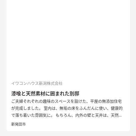
りました。 無垢の一枚板を使った造作キッチンや左官仕上げの
壁、レッドシダーの天井など、素材の豊かな表情や手触りを感じ
られる内装も家の内に居心地を作り出しています。 断熱性能は
HEAT20 G2以上。 雪国の長く厳しい冬も家の内での暮らしを楽
しく、心地よく。 外を感じながら暮らす、あたたかな平屋の住
まいです。
イワコンハウス新潟株式会社
漆喰と天然素材に囲まれた別邸
ご夫婦それぞれの趣味のスペースを設けた、平屋の無添加住宅
が完成しました。 室内は、無垢の床をふんだんに使い、健康的
で落ち着いた雰囲気に。 もちろん、内外の壁と天井は、天然素
材100％の無添加住宅オリジナル漆喰。 リビングの大きな窓か
新発田市
らは、季節ごとに表情を変える公園の木々を楽しむことができ