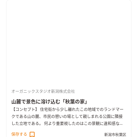
いた雰囲気となるよう、最小限の開口部で明るさをおさえつつ、
古色に着色した村上市産杉材で仕上げた。北西は校庭の桜、北
東は隣家の桜が借景として得られる。リビングの一部は愛犬の
過ごすスペースとして土間床とした。また、真鍮を多用するな
ど、経年変化の美しい素材を施主と共に探し採用した。 空調方
式は床下エアコン。コンパクトな住宅のため、冷房にも床下エア
コンを利用し、ファンを利用して冷気を上部に送っている。屋
根及び外壁は付加断熱を施した。 Ua値0.33/暖房負荷45.8(kW
H/㎡)
オーガニックスタジオ新潟株式会社
山麓で景色に溶け込む「秋葉の家」
【コンセプト】 住宅街から少し離れたこの地域でのランドマー
クである山の麓、市民の憩いの場として親しまれる公園に隣接
した立地である。 何より重要視したのはこの景観に違和感なく
溶け込むこと。恰も以前からそこに存在し、違和感なく景観の
保存する
新潟市秋葉区