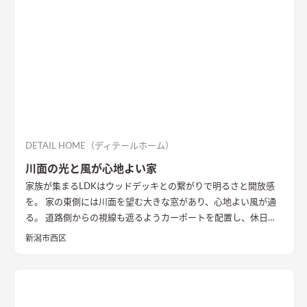
ントに。 1階は寝室や個室など落ち着いた空間、2階は開放的な
リビングダイニング、ロフトの畳コーナーには、ちょっとした作
業ができるカウンターデスクがあったりと、コンパクトながらも
多様な居場所を作りこんでいます。 【性能】 耐震等級 2以上
Q値 1.05 UA値 0.32 暖房負荷 30.2 冷房負荷 12.1 空調方
式 ダクトエアコン方式
DETAIL HOME（ディテールホーム）
川面の光と風が心地よい家
家族が集まるLDKはウッドデッキとの繋がりで明るさと開放感
を。 家の東側には川面を望む大きな窓があり、心地よい風が通
る。 道路側からの視線も遮るようカーポートを配置し、休日に
は気心のしれた友人を招きウッドデッキでBBQ。 お酒を飲みな
新潟市西区
がら語らい、泊まっていけるようゲストルームも配置した。 水
回りの動線は家族・友人も気兼ねなく使えるようこだわり、各所
に収納を配置し片付けやすい工夫ができた。 開放感や収納計画
など見どころが詰まったお家となりました。
エコカラットと間