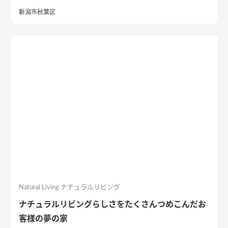
をお過ごし頂けるシンプルコンパクトな２９坪の間取り。東か
新潟市秋葉区
ら西へ伸びる敷地と環境を活かした気持ちのいい風が抜ける設
計は狙い通り！コンパクトなLDKにこだわりの水廻り、西側に設
けた温かな寝室、２Fホール書斎などみどころ満載です！長期優
良住宅・BELS★５の高性能住宅、4人家族対応の3LDKの間取
り。無駄なものを省きシンプルに拘るミニマムな暮らしの住ま
いを是非ご覧ください。
Natural Living ナチュラルリビング
ナチュラルリビングらしさをたくさんつめこんだお
客様の夢の家