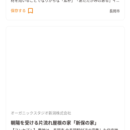
材を用いることでなりがちな「素朴」「あたたかみのある」イ
メージとは一線を画すよう考慮しました。 【外観】 外観は、雪
保存する
長岡市
深さに備えた切妻屋根に、下屋のついた豪雪地に最適な形状。
植栽の緑の映える、白いガルバリウムの外壁と灰色塗装された
杉板仕上げ組み合わせです。 北東角地であるため、北側に家を
寄せて配置し、南側からの日射を最大限確保することとしまし
た。北面、東西面の開口部を極力絞り、南側に開口を集めること
で、大開口とすることでプライバシーは守りつつ、明るい空間と
なっています。 【内観】 内部での見どころは、スキップフロア
と南面大開口のよどみのない動線計画とシークエンス。建具、
キッチン、階段等をチーク色で塗装し、建具枠や巾木などは白で
塗装し、無垢の表情はそのままに、着色することで濃淡がはっ
きりした空間となりました。 また、リビングから吹き抜け、私
室へと抜ける視線が広がりを感じさせ、書斎から外を眺めれ
ば、街路に沿って視線が抜けつつ、奥に見える越後山脈を見なが
ら、四季を感じ、物思いにふける・・・ それぞれの空間に区切
りはあるものの、視線が通る箇所が多くあるので、延床面積以上
オーガニックスタジオ新潟株式会社
の広さが感じられる家となっています。
朝陽を受ける片流れ屋根の家「新保の家」