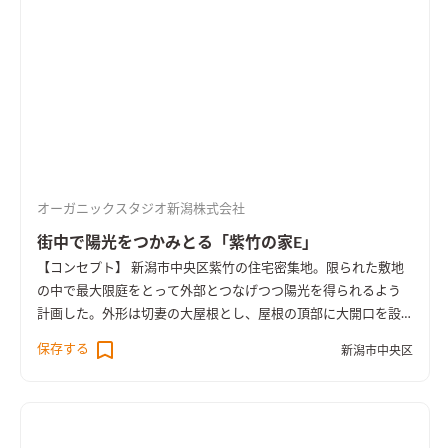
オーガニックスタジオ新潟株式会社
街中で陽光をつかみとる「紫竹の家E」
【コンセプト】 新潟市中央区紫竹の住宅密集地。限られた敷地
の中で最大限庭をとって外部とつなげつつ陽光を得られるよう
計画した。外形は切妻の大屋根とし、屋根の頂部に大開口を設
け日射取得を図った。開口には奥行きのある窓枠をつけ、象徴的
保存する
新潟市中央区
な外観を演出するとともに日射遮蔽の装置とした。 南側2階外壁
は杉板の縦張り、1階は黒く塗装した杉板の縦張り。2台分の駐
車スペースを確保しつつ、広い屋外デッキを設け、その周囲を植
栽スペースとしている。 1階内部空間は、空間をつなげることで