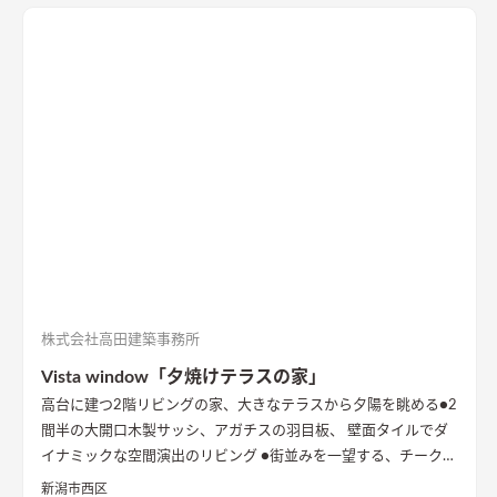
ます。
株式会社高田建築事務所
Vista window「夕焼けテラスの家」
高台に建つ2階リビングの家、大きなテラスから夕陽を眺める
●2
間半の大開口木製サッシ、アガチスの羽目板、 壁面タイルでダ
イナミックな空間演出のリビング ●街並みを一望する、チークの
出窓ベンチ ●型の塗り壁に誘われる玄関 内と外が連続的につな
新潟市西区