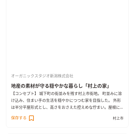
広く開放的な空間とした。 ワンルームではあるが、壁によって
ダイニングスペース・リビングスペース・ワークスペースと区
切られている。なお、ワークスペースは可動する壁によって生
活空間と完全に仕切ることも可能。天井は板張りとし、アンテ
ィークの家具と色調をコーディネートした。 2階内部空間は、吹
き抜けを中心に明るく開放的な空間となっている。 吹き抜け上
部には大開口から陽光がふりそそぐ。大屋根の頂部部分は広い
ロフトとなっており、収納と趣味スペースを兼ねる。 空調は、
暖房を床下エアコン、冷房をロフト設置のエアコンにて行う。屋
根および外壁には付加断熱を施した。 Ua値0.32/暖房負荷23.8k
WH/㎡
オーガニックスタジオ新潟株式会社
地産の素材が守る穏やかな暮らし「村上の家」
【コンセプト】 城下町の街並みを残す村上市街地。 町並みに溶
け込み、住まい手の生活を穏やかにつつむ家を目指した。 外形
は半分平屋形式とし、高さをおさえた控えめな佇まい。屋根に
は安田瓦、外壁には村上市産の杉板を自然塗料にて塗装して仕
保存する
村上市
上げた。構造体にも新潟県産材を使用。愛犬と楽しく過ごせる
よう、広くとった庭の周囲は生垣で囲んだ。 内部空間は落ち着