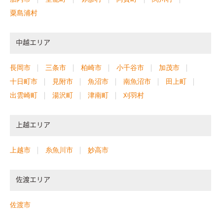
粟島浦村
中越エリア
長岡市
三条市
柏崎市
小千谷市
加茂市
十日町市
見附市
魚沼市
南魚沼市
田上町
出雲崎町
湯沢町
津南町
刈羽村
上越エリア
上越市
糸魚川市
妙高市
佐渡エリア
佐渡市