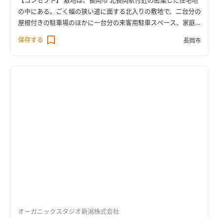
【コンセプト】 敷地は、長岡市 北長岡駅付近の密集した住宅地
の中にある。ごく幅の狭い道に面する北入りの敷地で、二台分の
屋根付きの駐車場のほかに一台分の来客用駐車スペース、家庭
菜園やバーベキューなどの屋外活動が楽しめる庭が要求され
保存する
長岡市
た。 周囲の状況や敷地の形状から、セオリーどおりに南向きの
家を作ることは難しいと考え、あえて庭を東側にとり、建物も東
にひらく配置とした。これにより、三台分の駐車スペースを確保
しつつも充分な広さの庭をもつ、朝陽を受ける気持ちのよい家と
なった。 【外観】 住宅の顔となる北面と東面は杉板の横張りと
し、大屋根の軒先、二階の横長の窓と相まって水平を強調する
意匠とした。雪の多い地域であることから、隣地への落雪を考
慮して、庭側に傾斜する片流れの屋根としているが、二階を勾配
天井とすることで建物の高さをできるだけ低くして圧迫感を極
力抑えた。 【内観】 一階の主室（居間・食堂・台所）は、東庭
に面して三間巾の開口を持ち、食卓からはもちろん、台所から
も庭の景色を充分に楽しむことが出来る。午後からの陽射し
は、南側に開けられた高窓から取り入れ、室内が暗くなること
はない。 吹抜け上部は勾配天井になっており、シナ合板の目透
シ張りとした。天井の最も低いところでは高さを1.8Mに抑えて
オーガニックスタジオ新潟株式会社
いる。 一階、二階とも充分な納戸を用意してあり、集中管理型