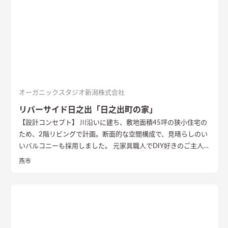
オーガニックスタジオ新潟株式会社
リバーサイド日之出「日之出町の家」
【設計コンセプト】 川沿いに建ち、敷地面積45坪の狭小住宅の
ため、2階リビングで計画。断面的な空間構成で、見晴らしのい
いバルコニーも採用しました。 元家具職人でDIY好きのご主人の
ため、内部でも作業ができるように広めの土間があります。 外
燕市
壁の塗装や寝室、ダイニングの壁面塗装もDIYで仕上げ、愛情た
っぷりの家になりました。 【外観・内部空間】 特徴的な屋根形
状で、外観はこれまでの施工事例にないカラーコーディネートに
なっています。 内部空間は木質感を抑えた仕様で、ベンチソフ
ァーやトイレのクロスなどに使用したグリーンのカラーもポイ