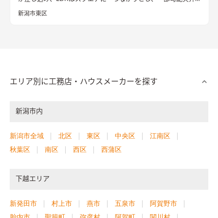
で縦横にゆったりする仕上げとなった。杉板と中霧島壁で仕上
新潟市東区
げる空間は奥様チョイスの古民具箪笥がマッチする。
エリア別に工務店・ハウスメーカーを探す
新潟市内
新潟市全域
北区
東区
中央区
江南区
秋葉区
南区
西区
西蒲区
下越エリア
新発田市
村上市
燕市
五泉市
阿賀野市
胎内市
聖籠町
弥彦村
阿賀町
関川村