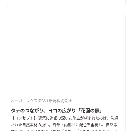
一部として佇むよう配慮した。 【外観】 ファサード二方面は杉
板とそとん壁で構成されている。杉板はウッドロングエコを塗
装し古材感を演出した。 駐車スペースや玄関までのアプローチ
には自然石を敷き均し、また、傾斜地であるために基礎の一部
が深基礎となっているが、天端の高さを下げるなどしてコンク
リートの存在をなるべく抑えるよう意識した。 【内観】 南側の
道路面に大開口サッシを配置し、庭を介して公園を望めるよう
にしたが、外部からの視線を和らげる為に大和張りのフェンス
を設けた。 二階のスタディスペースでは窓越しに季節によって
移り変わる公園の緑地を見渡すピクチャーウインドウとした。
また、寝室の天井はRにして桐ベニヤを貼り、落ち着きと柔らか
さを演出している。
オーガニックスタジオ新潟株式会社
タテのつながり、ヨコの広がり「花園の家」
【コンセプト】 建築に造詣の深いお施主が望まれたのは、洗練
された自然素材の扱い。外部・内部共に配色を重視し、自然素