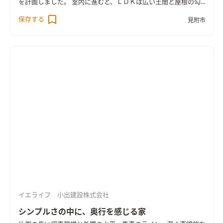
を計画しました。 室内に進むと、ＬＤＫは広い土間と屋根の勾
配に沿った高い天井が特徴的な空間。 家の内からテラスへと連
保存する
見附市
続する土間を通じて庭とのつながりが感じられ、窓を開ければ
二つの家の間を気軽に行き来できる縁側のような雰囲気が生ま
れます。 ＬＤＫと隣り合う開放的な和室や、一階で暮らしのほ
とんどが叶う平屋のようなゆったりとした間取りも魅力。 壁付
加断熱とトリプルサッシを採用し、HEAT20 G2以上の断熱性能
を備えています。 大屋根に守られながら、土地と、家族とつな
がって、のびのび暮らす住まいです。
イエライフ 小出建設株式会社
シンプルさの中に、奥行を感じる家