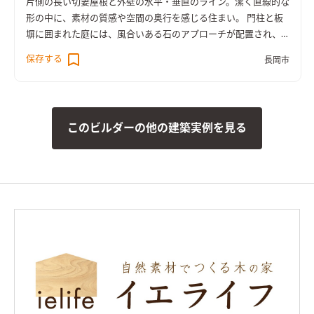
片側の長い切妻屋根と外壁の水平・垂直のライン。潔く直線的な
形の中に、素材の質感や空間の奥行を感じる住まい。 門柱と板
塀に囲まれた庭には、風合いある石のアプローチが配置され、
通りと住まいをつなぐ中間地点も雰囲気ある豊かなスペースと
保存する
長岡市
なっています。 室内は間仕切りの少ない、開放的で大きな広が
りを感じる空間。 玄関とその先を仕切る建具を開放すると、広
い土間の玄関、LDK、水周りへ続くスペースまでが隔てのない
一体の空間になります。 2人、3人で並んでもゆとりある広々と
このビルダーの他の建築実例を見る
した洗面や、引き戸で全体を目隠しできるキッチンのカップボ
ード、ウォークスルーできるファミリークローゼットなど、家族
の暮らしに使いやすい工夫もたくさん。 塗り壁の質感や個性あ
るタイルの仕上げも加わり、シンプルさ中に細やかな手仕事の温
かみも、空間の広がりも感じる住まいとなりました。