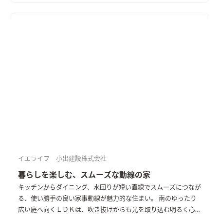
など、木の温かみと共にどこかシャープさも感じるインテリアが
魅力的。 一部の内装に用いたウィリアム・モリスの壁紙も、シ
ックな色合いと美しい植物の模様で住まいの印象を作っていま
す。 壁付加断熱やトリプルサッシを採用し、UA値0.26となる高
い断熱性能も特徴。 二つの世帯が集いながら、心地よい距離感
で暮らす住まいです。 ＜UA値0.26／C値0.2＞
イエライフ 小出建設株式会社
暮らしを楽しむ、スムーズな動線の家
キッチンからダイニング、水回りが短い直線でスムーズにつなが
る、使い勝手の良い家事動線が魅力的な住まい。 南のゆったり
広い庭へ向くＬＤＫは、吹き抜けからも光を取り込む明るく心