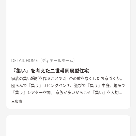
リビングダイニング、ロフトの畳コーナーには、ちょっとした作
業ができるカウンターデスクがあったりと、コンパクトながらも
多様な居場所を作りこんでいます。 【性能】 耐震等級 2以上
Q値 1.05 UA値 0.32 暖房負荷 30.2 冷房負荷 12.1 空調方
式 ダクトエアコン方式
DETAIL HOME（ディテールホーム）
『集い』を考えた二世帯同居型住宅
家族の集い場所を作ることで2世帯の壁をなくしたお家づくり。
団らんで『集う』リビングベンチ、遊びで『集う』中庭、趣味で
『集う』シアター空間。 家族が多いからこそ『集い』を大切に
したお家になっています。
三条市