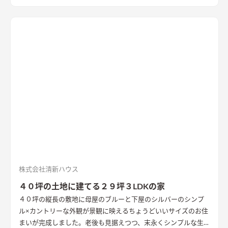
株式会社清新ハウス
４０坪の土地に建てる２９坪３LDKの家
４０坪の縦長の敷地に母屋のブルーと下屋のシルバーのシンプ
ル×カントリーな外観が景観に映えるちょうどいいサイズのお住
まいが完成しました。老後も見据えつつ、末永くシンプルな生活