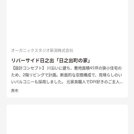
オーガニックスタジオ新潟株式会社
リバーサイド日之出「日之出町の家」
【設計コンセプト】 川沿いに建ち、敷地面積45坪の狭小住宅の
ため、2階リビングで計画。断面的な空間構成で、見晴らしのい
いバルコニーも採用しました。 元家具職人でDIY好きのご主人の
ため、内部でも作業ができるように広めの土間があります。 外
燕市
壁の塗装や寝室、ダイニングの壁面塗装もDIYで仕上げ、愛情た
っぷりの家になりました。 【外観・内部空間】 特徴的な屋根形
状で、外観はこれまでの施工事例にないカラーコーディネートに
なっています。 内部空間は木質感を抑えた仕様で、ベンチソフ
ァーやトイレのクロスなどに使用したグリーンのカラーもポイ
ントに。 1階は寝室や個室など落ち着いた空間、2階は開放的な