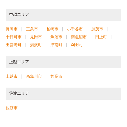
中越エリア
長岡市
三条市
柏崎市
小千谷市
加茂市
十日町市
見附市
魚沼市
南魚沼市
田上町
出雲崎町
湯沢町
津南町
刈羽村
上越エリア
上越市
糸魚川市
妙高市
佐渡エリア
佐渡市