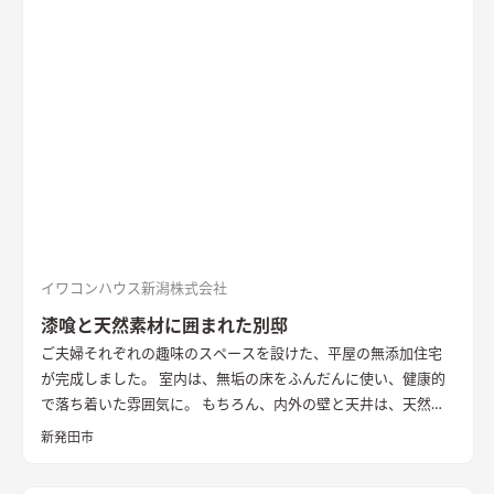
りました。 無垢の一枚板を使った造作キッチンや左官仕上げの
壁、レッドシダーの天井など、素材の豊かな表情や手触りを感じ
られる内装も家の内に居心地を作り出しています。 断熱性能は
HEAT20 G2以上。 雪国の長く厳しい冬も家の内での暮らしを楽
しく、心地よく。 外を感じながら暮らす、あたたかな平屋の住
まいです。
イワコンハウス新潟株式会社
漆喰と天然素材に囲まれた別邸
ご夫婦それぞれの趣味のスペースを設けた、平屋の無添加住宅
が完成しました。 室内は、無垢の床をふんだんに使い、健康的
で落ち着いた雰囲気に。 もちろん、内外の壁と天井は、天然素
材100％の無添加住宅オリジナル漆喰。 リビングの大きな窓か
新発田市
らは、季節ごとに表情を変える公園の木々を楽しむことができ
ます。