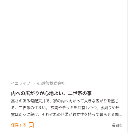
ゆるやかに空間が切り替わります。 水回りや照明にはグレーや
ブラックの色を取り入れ、住まい全体がスタイリッシュな雰囲
気となりました。 UA値0.28、床下エアコンによる暖房を採用
し、高い性能を備えています。 ＜UA値0.28／C値0.2＞
イエライフ 小出建設株式会社
内への広がりが心地よい、二世帯の家
高さのある勾配天井で、家の内へ向かって大きな広がりを感じ
る、二世帯の住まい。 玄関やデッキを共有しつつ、水周りや居
室は別々に設け、それぞれの世帯が独立性を持って暮らせる間取
りです。 羽目板の壁にブラックのアイアン階段、グレーの面材
保存する
長岡市
が落ち着いた印象のオープンキッチンにブルーグレーのタイル