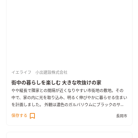
イエライフ 小出建設株式会社
街中の暮らしを楽しむ 大きな吹抜けの家
やや縦長で隣家との間隔が近くなりやすい市街地の敷地。その
中で、家の内に光を取り込み、明るく伸びやかに暮らせる住まい
を計画しました。 外観は濃色のガルバリウムにブラックのサッ
シを合わせた、きりりとした佇まい。 内へ進むと、大きな吹き
保存する
長岡市
抜けから明るい光が差し込む開放的な空間が広がります。 吹き
抜けのリビングから、高めの天井のダイニング、やや高さを抑え
たキッチンへ。 天井の高さと素材の変化で、一間のLDKの中で