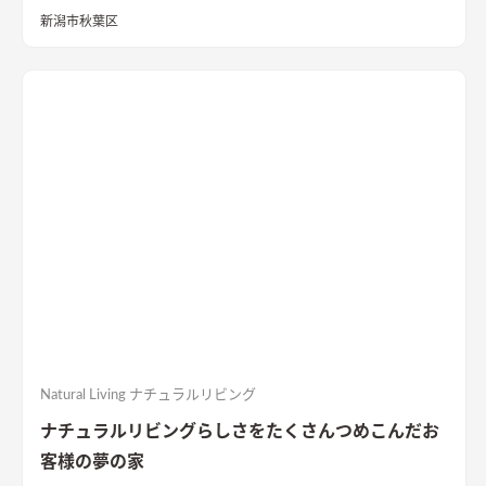
をお過ごし頂けるシンプルコンパクトな２９坪の間取り。東か
新潟市秋葉区
ら西へ伸びる敷地と環境を活かした気持ちのいい風が抜ける設
計は狙い通り！コンパクトなLDKにこだわりの水廻り、西側に設
けた温かな寝室、２Fホール書斎などみどころ満載です！長期優
良住宅・BELS★５の高性能住宅、4人家族対応の3LDKの間取
り。無駄なものを省きシンプルに拘るミニマムな暮らしの住ま
いを是非ご覧ください。
Natural Living ナチュラルリビング
ナチュラルリビングらしさをたくさんつめこんだお
客様の夢の家