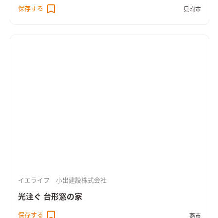
地よい空間。 奥行きのあるウッドデッキを介して庭へと暮らし
保存する
見附市
が広がります。 リビングに隣り合う和室はＬＤＫと一体で使え
る開放的なスペース。 無垢の床や羽目板の天井、空間にぴった
りと納めた木製の造作家具など、あたたかな木の質感が室内に寛
いだ雰囲気をつくっています。 ＨEAT20 Ｇ2以上の断熱性能を
備え床下エアコンによる暖房を採用。性能も使い勝手も大切に
作った住まいです。
イエライフ 小出建設株式会社
光注ぐ 台形窓の家
保存する
燕市