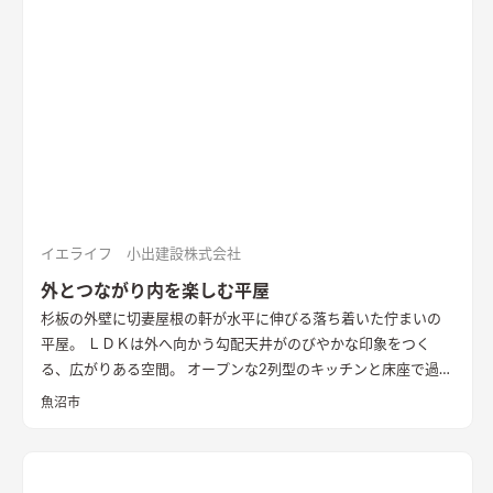
イエライフ 小出建設株式会社
外とつながり内を楽しむ平屋
杉板の外壁に切妻屋根の軒が水平に伸びる落ち着いた佇まいの
平屋。 ＬＤＫは外へ向かう勾配天井がのびやかな印象をつく
る、広がりある空間。 オープンな2列型のキッチンと床座で過ご
す畳敷きのリビングが隣り合い、料理をする時、食事の時、く
魚沼市
つろぐ時、いつも外とのつながりを感じながら暮らすことがで
きます。 畳に大きな円卓を置いて、料理をしながら人と集う時
間を楽しみたい。 そんな住まい手様の思いを叶えた住まいとな