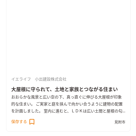
イエライフ 小出建設株式会社
大屋根に守られて、土地と家族とつながる住まい
おおらかな風景と広い空の下、真っ直ぐに伸びる大屋根が印象
的な住まい。 ご実家と庭を挟んで向かい合うように建物の配置
を計画しました。 室内に進むと、ＬＤＫは広い土間と屋根の勾
配に沿った高い天井が特徴的な空間。 家の内からテラスへと連
保存する
見附市
続する土間を通じて庭とのつながりが感じられ、窓を開ければ
二つの家の間を気軽に行き来できる縁側のような雰囲気が生ま