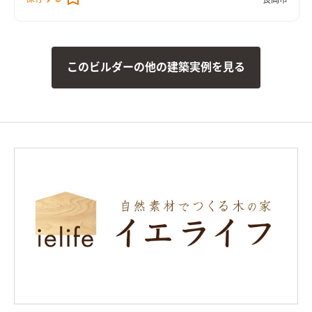
なっています。 室内は間仕切りの少ない、開放的で大きな広が
りを感じる空間。 玄関とその先を仕切る建具を開放すると、広
い土間の玄関、LDK、水周りへ続くスペースまでが隔てのない
一体の空間になります。 2人、3人で並んでもゆとりある広々と
このビルダーの他の建築実例を見る
した洗面や、引き戸で全体を目隠しできるキッチンのカップボ
ード、ウォークスルーできるファミリークローゼットなど、家族
の暮らしに使いやすい工夫もたくさん。 塗り壁の質感や個性あ
るタイルの仕上げも加わり、シンプルさ中に細やかな手仕事の温
かみも、空間の広がりも感じる住まいとなりました。