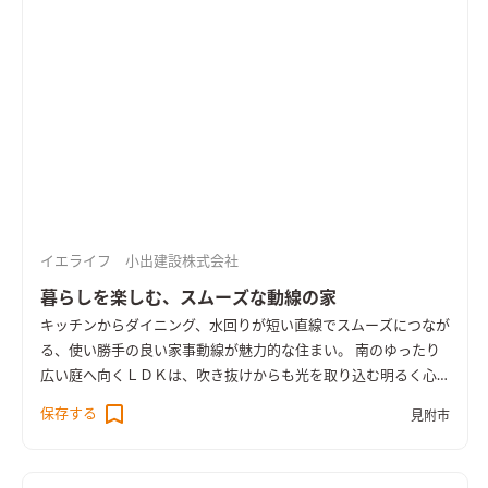
い断熱性能も特徴。 二つの世帯が集いながら、心地よい距離感
で暮らす住まいです。 ＜UA値0.26／C値0.2＞
イエライフ 小出建設株式会社
暮らしを楽しむ、スムーズな動線の家
キッチンからダイニング、水回りが短い直線でスムーズにつなが
る、使い勝手の良い家事動線が魅力的な住まい。 南のゆったり
広い庭へ向くＬＤＫは、吹き抜けからも光を取り込む明るく心
地よい空間。 奥行きのあるウッドデッキを介して庭へと暮らし
保存する
見附市
が広がります。 リビングに隣り合う和室はＬＤＫと一体で使え
る開放的なスペース。 無垢の床や羽目板の天井、空間にぴった
りと納めた木製の造作家具など、あたたかな木の質感が室内に寛