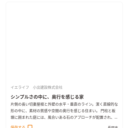
れます。 ＬＤＫと隣り合う開放的な和室や、一階で暮らしのほ
とんどが叶う平屋のようなゆったりとした間取りも魅力。 壁付
加断熱とトリプルサッシを採用し、HEAT20 G2以上の断熱性能
を備えています。 大屋根に守られながら、土地と、家族とつな
がって、のびのび暮らす住まいです。
イエライフ 小出建設株式会社
シンプルさの中に、奥行を感じる家
片側の長い切妻屋根と外壁の水平・垂直のライン。潔く直線的な
形の中に、素材の質感や空間の奥行を感じる住まい。 門柱と板
塀に囲まれた庭には、風合いある石のアプローチが配置され、
通りと住まいをつなぐ中間地点も雰囲気ある豊かなスペースと
保存する
長岡市