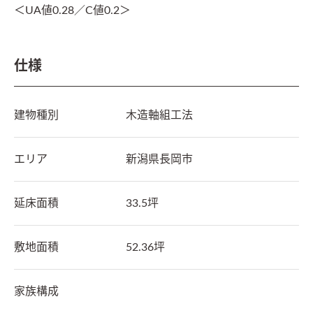
＜UA値0.28／C値0.2＞
仕様
建物種別
木造軸組工法
エリア
新潟県
長岡市
延床面積
33.5坪
敷地面積
52.36坪
家族構成