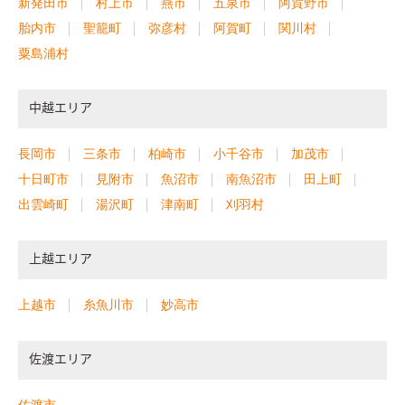
新発田市
村上市
燕市
五泉市
阿賀野市
胎内市
聖籠町
弥彦村
阿賀町
関川村
粟島浦村
中越エリア
長岡市
三条市
柏崎市
小千谷市
加茂市
十日町市
見附市
魚沼市
南魚沼市
田上町
出雲崎町
湯沢町
津南町
刈羽村
上越エリア
上越市
糸魚川市
妙高市
佐渡エリア
佐渡市