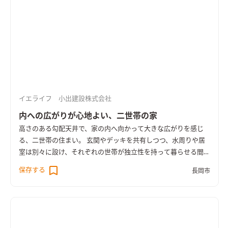
イエライフ 小出建設株式会社
内への広がりが心地よい、二世帯の家
高さのある勾配天井で、家の内へ向かって大きな広がりを感じ
る、二世帯の住まい。 玄関やデッキを共有しつつ、水周りや居
室は別々に設け、それぞれの世帯が独立性を持って暮らせる間取
りです。 羽目板の壁にブラックのアイアン階段、グレーの面材
保存する
長岡市
が落ち着いた印象のオープンキッチンにブルーグレーのタイル
など、木の温かみと共にどこかシャープさも感じるインテリアが
魅力的。 一部の内装に用いたウィリアム・モリスの壁紙も、シ
ックな色合いと美しい植物の模様で住まいの印象を作っていま
す。 壁付加断熱やトリプルサッシを採用し、UA値0.26となる高