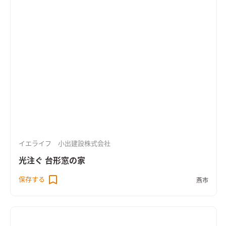
いだ雰囲気をつくっています。 ＨEAT20 Ｇ2以上の断熱性能を
備え床下エアコンによる暖房を採用。性能も使い勝手も大切に
作った住まいです。
イエライフ 小出建設株式会社
光注ぐ 台形窓の家
保存する
燕市