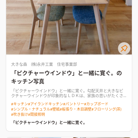
大きな森 (株)永井工業 住宅事業部
「ピクチャーウインドウ」と一緒に寛ぐ。の
キッチン写真
「ピクチャーウインドウ」と一緒に寛ぐ。勾配天井と大きなピ
クチャーウインドウが印象的なＬＤＫは、家族の思いがたくさ
ん詰まった空間。オープンなイメージを与えてくれるペニンシ
#
キッチン
#
アイランドキッチン
#
パントリー
#
カップボード
ュラキッチン、家族が共用で使用きるスタディーコーナー、シー
#
シンプル・ナチュラル
#
壁紙
#
板張り・木目調壁
#
フローリング(茶)
リングファンと間接照明で緩やかな時間が送れるリビング。挙げ
#
吹き抜け
#
間接照明
ればきりのないこだわりが詰まっています。リビングに設置した
ベンチスペースもこの住まいも特徴。家事ラクの動線やガス衣
「ピクチャーウインドウ」と一緒に寛ぐ。
類乾燥機など機能面も抜群の住まいです。