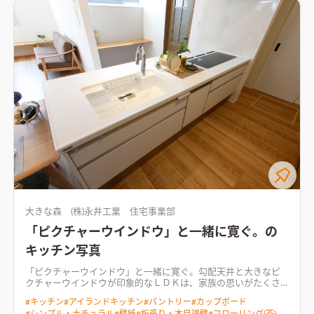
大きな森 (株)永井工業 住宅事業部
「ピクチャーウインドウ」と一緒に寛ぐ。の
キッチン写真
「ピクチャーウインドウ」と一緒に寛ぐ。勾配天井と大きなピ
クチャーウインドウが印象的なＬＤＫは、家族の思いがたくさ
ん詰まった空間。オープンなイメージを与えてくれるペニンシ
#
キッチン
#
アイランドキッチン
#
パントリー
#
カップボード
ュラキッチン、家族が共用で使用きるスタディーコーナー、シー
#
シンプル・ナチュラル
#
壁紙
#
板張り・木目調壁
#
フローリング(茶)