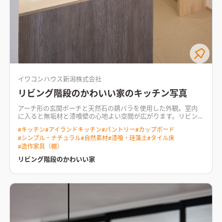
イワコンハウス新潟株式会社
リビング階段のかわいい家のキッチン写真
アーチ形の玄関ポーチと天然石の錆バラを使用した外観。室内
に入ると無垢材と漆喰壁の心地よい空間が広がります。リビング
階段を採用したLDKは開放感があり、上部の吹き抜けから降り注
#
キッチン
#
アイランドキッチン
#
パントリー
#
カップボード
ぐ陽の光がお部屋を明るく照らします。自然素材の風合いと質感
#
シンプル・ナチュラル
#
自然素材
#
漆喰・珪藻土
#
タイル床
が、奥様こだわりの小物や照明とマッチし、オシャレで可愛ら
#
造作家具（棚）
しい雰囲気のお家となりました。
リビング階段のかわいい家