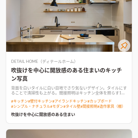
DETAIL HOME（ディテールホーム）
吹抜けを中心に開放感のある住まいのキッチ
ン写真
背面を白いタイルに白い目地でさり気ないデザイン。タイルにす
ることで清掃性も上がる。間接照明はキッチン全体を照らす
1階
のLDKと水回り、2階の居室をつなぐ家の中心に配した吹抜け
#
キッチン
#
壁付キッチン
#
アイランドキッチン
#
カップボード
は、開放感だけでなく住まいの動線計画を有効的につないでい
#
シンプル・ナチュラル
#
モダン
#
タイル壁
#
間接照明
#
造作家具（棚）
る。 調理の楽しくなる作業台のあるキッチンスペース。 プライ
バシーの担保されたテラスが隣接するダイニングと吹抜け。 ダ
吹抜けを中心に開放感のある住まい
イニングキッチンに緩やかに繋がれたリビングは落ち着きのあ
る空間となり、ライブラリースペースも兼ねている。 吹抜けを
介して回遊する2階の動線。子供室はフレキシブルに2間続き。
無機質な鉄骨階段と塗壁、オークの床で柔らかな印象なリビン
グ空間リビングは無機質な鉄骨階段と塗壁に、プライウッドの