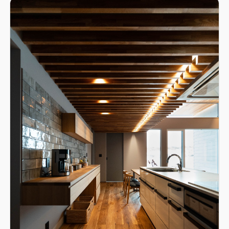
パントリー、ファミリークローク、外部収納庫（2ヶ所）と収納
量の多さも魅力です。 さらに快適さを追求して、床暖房・温水
ルームヒーター・乾太くんも入れています。
柔らかい光で優しい
印象のリビング空間ロケーションを最大限に楽しむために設計
した、見晴らしのよい開放感抜群の約25帖LDK。木の色味を合
わせて、SOLIDOと黒いキッチンでアクセントつけた