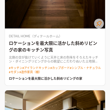
DETAIL HOME（ディテールホーム）
ロケーションを最大限に活かした斜めリビン
グの家のキッチン写真
北側の空が抜けていくように天井と床の色味をそろえたキッチ
ン・ダイニング
リビングからの眺望にこだわりぬいた土地探
し、マイホームづくり。 LDKから山を見たいという要望から土
#
キッチン
#
アイランドキッチン
#
カップボード
#
シンプル・ナチュラル
地探しがスタートしました。 どこからでも山が見れるようにLD
#
モダン
#
造作家具（棚）
K（24.5帖）を斜めに配置し、開放感をより引き立たせるために
リビングの天井を更に高くしました。 和室はリビング脇に配置
ロケーションを最大限に活かした斜めリビングの家
し、トータルで30帖の空間となりました。 冷蔵庫を隠せる位置
に調整したのも、空間を広く見せるためのひとつ。 お施主様の
こだわりで、シューズクローク、パントリー、ファミリークロー
ク、外部収納庫（2ヶ所）と収納量の多さも魅力です。 さらに快
適さを追求して、床暖房・温水ルームヒーター・乾太くんも入れ
ています。
柔らかい光で優しい印象のリビング空間ロケーション
を最大限に楽しむために設計した、見晴らしのよい開放感抜群
の約25帖LDK。木の色味を合わせて、SOLIDOと黒いキッチンで