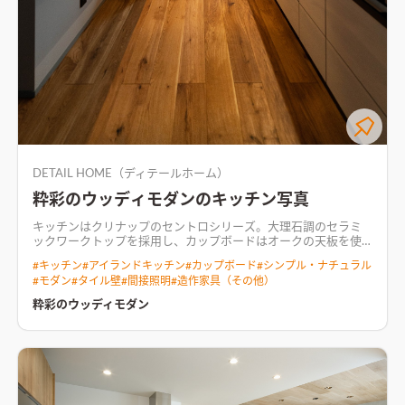
DETAIL HOME（ディテールホーム）
粋彩のウッディモダンのキッチン写真
キッチンはクリナップのセントロシリーズ。大理石調のセラミ
ックワークトップを採用し、カップボードはオークの天板を使
ったフルオーダー製
全体を無機質でマットな質感に統一するこ
#
キッチン
#
アイランドキッチン
#
カップボード
#
シンプル・ナチュラル
とで、木や植物の有機的な美しさや個性をより魅力的に反映す
#
モダン
#
タイル壁
#
間接照明
#
造作家具（その他）
る。 水平の広がりを最も意識したLDK。 マホガニーの赤く華や
かな高天井が外まで繋がり、端正な木目のタモを使ったルーバー
粋彩のウッディモダン
天井は空間に奥行きと立体感を与える。 本物の素材ならでは変
化を愉しみながら家族の成長と共に愛着を持って暮らしたい。
そんな想いから全ての木材はあえて無塗装品を採用し、厳選し
た無添加オイルを施主自ら塗装。 誰もやった事がない施工方法
にも果敢に挑戦し、職人の知恵と匠の技が随所に垣間見える。
造作と上質な意匠を追求した住まい。
ダークトーンでまとめた
空間の中に、無垢材の存在感が際立つリビング空間マホガニー