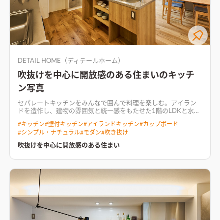
DETAIL HOME（ディテールホーム）
吹抜けを中心に開放感のある住まいのキッチ
ン写真
セパレートキッチンをみんなで囲んで料理を楽しむ。アイラン
ドを造作し、建物の雰囲気と統一感をもたせた
1階のLDKと水回
り、2階の居室をつなぐ家の中心に配した吹抜けは、開放感だけ
#
キッチン
#
壁付キッチン
#
アイランドキッチン
#
カップボード
でなく住まいの動線計画を有効的につないでいる。 調理の楽し
#
シンプル・ナチュラル
#
モダン
#
吹き抜け
くなる作業台のあるキッチンスペース。 プライバシーの担保さ
れたテラスが隣接するダイニングと吹抜け。 ダイニングキッチ
吹抜けを中心に開放感のある住まい
ンに緩やかに繋がれたリビングは落ち着きのある空間となり、ラ
イブラリースペースも兼ねている。 吹抜けを介して回遊する2階
の動線。子供室はフレキシブルに2間続き。
無機質な鉄骨階段と
塗壁、オークの床で柔らかな印象なリビング空間リビングは無
機質な鉄骨階段と塗壁に、プライウッドのオークの床で明るく
柔らかい印象にした