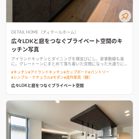
DETAIL HOME（ディテールホーム）
広々LDKと庭をつなぐプライベート空間のキ
ッチン写真
アイランドキッチンとダイニングを横並びにし、家事動線も楽
に。グレートーンにまとめて落ち着いた空間になった
大通りに
面した敷地にL字型に配置した住まい。 道路側からの視線を遮り
#
キッチン
#
アイランドキッチン
#
カップボード
#
パントリー
プライバシーに配慮した間取り。 LDKからはプライベート空間
#
シンプル・ナチュラル
#
モダン
#
造作家具（棚）
であるテラスを眺められる。 寝室とLDKを1階に配置し、マンシ
ョンスタイルな暮らしを実現。 回遊型の家事動線は日々の生活
広々LDKと庭をつなぐプライベート空間
をストレスなく過ごせるプラン。
家族の気配を感じられるリビン
グ空間LDKと畳コーナーをつなぎ、どこからでも家族の気配を感
じられる空間