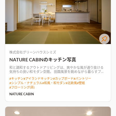
株式会社グリーンハウスシミズ
NATURE CABINのキッチン写真
和と調和するアウトドアリビングは、爽やかな風が通り抜ける
気持ちの良い和モダン空間。 田園風景を眺めながら暮らすプラ
イベートデッキでは、テーブルを移動させてBBQを楽しめる。
#
キッチン
#
アイランドキッチン
#
カップボード
#
パントリー
#
シンプル・ナチュラル
#
和風・和モダン
#
北欧風
#
壁紙
#
フローリング(茶)
NATURE CABIN