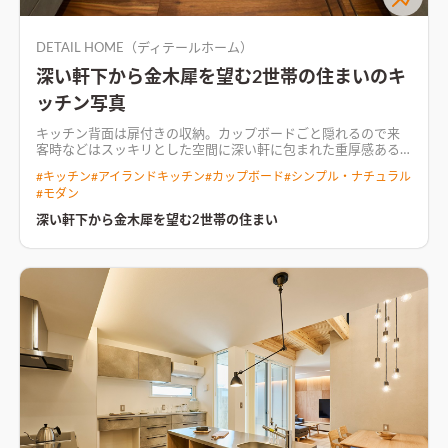
DETAIL HOME（ディテールホーム）
深い軒下から金木犀を望む2世帯の住まいのキ
ッチン写真
キッチン背面は扉付きの収納。カップボードごと隠れるので来
客時などはスッキリとした空間に
深い軒に包まれた重厚感ある
邸宅。 2世帯の家族とワンちゃんが集まるリビングは和室から庭
#
キッチン
#
アイランドキッチン
#
カップボード
#
シンプル・ナチュラル
へのつながりを持たせ空間の広がりを得た。 深い軒下が室内・
#
モダン
外を一体的に。 開口からは庭のシンボルである金木犀を望む。
天井や配灯、配色に工夫を凝らし、26.4帖という大空間の中に
深い軒下から金木犀を望む2世帯の住まい
メリハリを効かせたリビング空間折り上げ天井に埋め込まれた
間接照明がリビング全体を優しく包む。造作のTVボードが圧倒
的な存在感を放つ