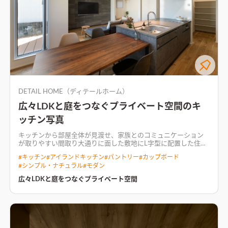
DETAIL HOME（ディテールホーム）
広々LDKと庭をつなぐプライベート空間のキ
ッチン写真
キッチンから部屋全体が見渡せ、家族とのコミュニケーション
が取りやすい間取り
大通りに面した敷地にL字型に配置した住ま
い。 道路側からの視線を遮りプライバシーに配慮した間取り。
#
キッチン
#
アイランドキッチン
#
パントリー
#
カップボード
LDKからはプライベート空間であるテラスを眺められる。 寝室
#
シンプル・ナチュラル
#
モダン
とLDKを1階に配置し、マンションスタイルな暮らしを実現。 回
遊型の家事動線は日々の生活をストレスなく過ごせるプラン。
家
広々LDKと庭をつなぐプライベート空間
族の気配を感じられるリビング空間LDKと畳コーナーをつなぎ、
どこからでも家族の気配を感じられる空間