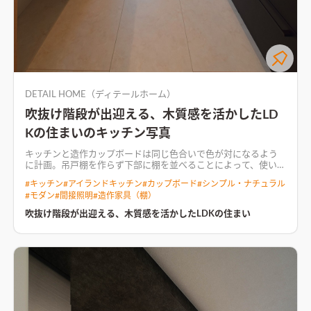
DETAIL HOME（ディテールホーム）
吹抜け階段が出迎える、木質感を活かしたLD
Kの住まいのキッチン写真
キッチンと造作カップボードは同じ色合いで色が対になるよう
に計画。吊戸棚を作らず下部に棚を並べることによって、使いや
すく圧迫感をなくした
開放的なホールから入る広々としたLDK
#
キッチン
#
アイランドキッチン
#
カップボード
#
シンプル・ナチュラル
にはオーク材の天井、木目をメインにブラックをアクセントと
#
モダン
#
間接照明
#
造作家具（棚）
したこだわりの造作キッチンとカップボードがある。 全体を見
渡すことができる一体感あるLDKには、外へのつながりをもた
吹抜け階段が出迎える、木質感を活かしたLDKの住まい
せる大開口サッシと小上がり和室でさらに広さを感じさせる。
大容量のランドリールームを活かす家事動線計画。 開放感とこ
だわりの中で暮らす住まい。
全体を見渡すことができる一体感
あるLDK大開口サッシからの採光と、天井一面の間接照明が照ら
す、明るく開放的なLDK