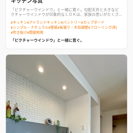
キッチン写真
「ピクチャーウインドウ」と一緒に寛ぐ。勾配天井と大きなピ
クチャーウインドウが印象的なＬＤＫは、家族の思いがたくさ
ん詰まった空間。オープンなイメージを与えてくれるペニンシ
#
キッチン
#
アイランドキッチン
#
パントリー
#
カップボード
ュラキッチン、家族が共用で使用きるスタディーコーナー、シー
#
シンプル・ナチュラル
#
壁紙
#
板張り・木目調壁
#
フローリング(茶)
リングファンと間接照明で緩やかな時間が送れるリビング。挙げ
#
吹き抜け
#
間接照明
ればきりのないこだわりが詰まっています。リビングに設置した
ベンチスペースもこの住まいも特徴。家事ラクの動線やガス衣
「ピクチャーウインドウ」と一緒に寛ぐ。
類乾燥機など機能面も抜群の住まいです。