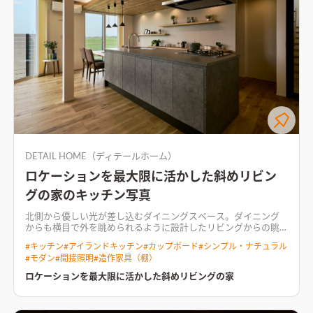
アクセントつけた
DETAIL HOME（ディテールホーム）
ロケーションを最大限に活かした斜めリビン
グの家のキッチン写真
北側から優しい光が差し込むダイニングスペース。ダイニング
からも横目で外を眺められるように設計した
リビングからの眺
望にこだわりぬいた土地探し、マイホームづくり。 LDKから山
#
キッチン
#
アイランドキッチン
#
カップボード
#
シンプル・ナチュラル
を見たいという要望から土地探しがスタートしました。 どこか
#
モダン
#
間接照明
#
造作家具（棚）
らでも山が見れるようにLDK（24.5帖）を斜めに配置し、開放
感をより引き立たせるためにリビングの天井を更に高くしまし
ロケーションを最大限に活かした斜めリビングの家
た。 和室はリビング脇に配置し、トータルで30帖の空間となり
ました。 冷蔵庫を隠せる位置に調整したのも、空間を広く見せ
るためのひとつ。 お施主様のこだわりで、シューズクローク、