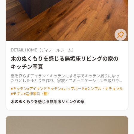
DETAIL HOME（ディテールホーム）
木のぬくもりを感じる無垢床リビングの家の
キッチン写真
壁を作らずアイランドキッチンにする事でキッチン周りにゆっ
たりとしたゆとりを作り、家族とコミュニケーションを取りやす
い配置とした
建物の重心を落として邸宅感のある佇まいのファ
#
キッチン
#
アイランドキッチン
#
カップボード
#
シンプル・ナチュラル
サードに加えた彩りある外構計画。 ご家族で過ごす空間のリビ
#
モダン
#
造作家具（棚）
ングは、庭に面したハイサッシから抜けのある開放感を作り出
します。 素材にこだわりがあったお施主様は、新潟市にある無
木のぬくもりを感じる無垢床リビングの家
垢フローリングを専門に取り扱うショールームまで足を運んで
頂きセレクトしたものを１階のメインフロアに採用。 デザイン
と暮らしやすさを融合し、住む方はもちろんゲストも心地よく
過ごせる動線計画の住まい。
挽き板のオーク燻製を使用した床
のリビングテレビ台は既製品を選定。建具と色見を合わせ全体
の統一感を出した