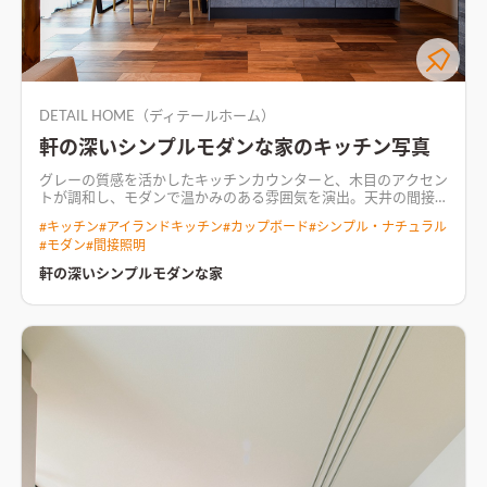
DETAIL HOME（ディテールホーム）
軒の深いシンプルモダンな家のキッチン写真
グレーの質感を活かしたキッチンカウンターと、木目のアクセン
トが調和し、モダンで温かみのある雰囲気を演出。天井の間接
照明とペンダントライトが空間を優しく照らし、居心地の良い
#
キッチン
#
アイランドキッチン
#
カップボード
#
シンプル・ナチュラル
ダイニングスペース
LDKは東側と南側の2面から光を取り込み、
#
モダン
#
間接照明
常に明るく開放的な空間に。 2.6mのワイドサッシにより、日中
は自然光がたっぷりと差し込む。 ダウンフロアを採用すること
軒の深いシンプルモダンな家
で、リビングに一段と広がりを感じさせる。 リビングの中心に
あるアイランドキッチンからは、LDK全体と和室を見渡せ、料
理をしながら子供たちを見守れる安心な間取り。 キッチンから
の洗濯動線をコンパクトにまとめ、毎日の家事をラクに。 3部屋
分の子供部屋を確保し、家族それぞれが自分のスペースを持つ
ことができるよう設計。 ご主人の趣味であるバイクを収納する
専用のインナーガレージを備えるなど、38坪の間取りに家族の
思いを詰め込んだ住まい。
シックな色合いと木の温もりが調和
した落ち着いたリビング空間シックな色合いと木の温もりが調
和した落ち着いた空間。キッチンからリビング、和室までが一体
的に繋がり、家族が集まりやすい開放的なレイアウト