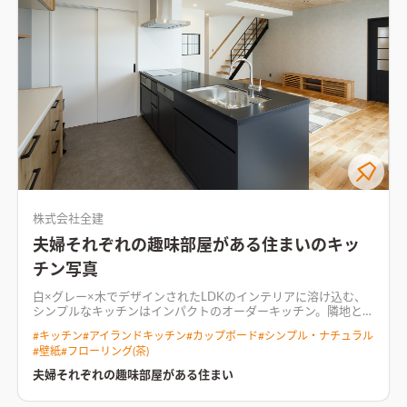
の天井と間接照明の光のラインが外のテラスへと続く
株式会社全建
夫婦それぞれの趣味部屋がある住まいのキッ
チン写真
白×グレー×木でデザインされたLDKのインテリアに溶け込む、
シンプルなキッチンはインパクトのオーダーキッチン。
隣地との
間隔にゆとりがある、ゆったりとした街並みの造成地。 将来的
#
キッチン
#
アイランドキッチン
#
カップボード
#
シンプル・ナチュラル
に開業するための店舗兼用住宅。 金属と２種類の木製のサイデ
#
壁紙
#
フローリング(茶)
ィングをデザインした外観。 住宅と店舗で玄関を分け、内部で
つながる設計。
夫婦それぞれの趣味部屋がある住まい