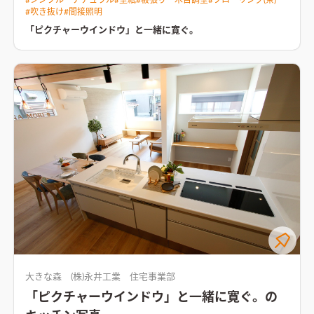
リングファンと間接照明で緩やかな時間が送れるリビング。挙げ
#
吹き抜け
#
間接照明
ればきりのないこだわりが詰まっています。リビングに設置した
ベンチスペースもこの住まいも特徴。家事ラクの動線やガス衣
「ピクチャーウインドウ」と一緒に寛ぐ。
類乾燥機など機能面も抜群の住まいです。
大きな森 (株)永井工業 住宅事業部
「ピクチャーウインドウ」と一緒に寛ぐ。の