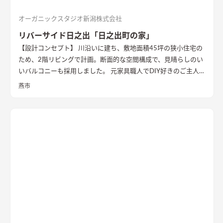
オーガニックスタジオ新潟株式会社
リバーサイド日之出「日之出町の家」
【設計コンセプト】 川沿いに建ち、敷地面積45坪の狭小住宅の
ため、2階リビングで計画。断面的な空間構成で、見晴らしのい
いバルコニーも採用しました。 元家具職人でDIY好きのご主人の
ため、内部でも作業ができるように広めの土間があります。 外
燕市
壁の塗装や寝室、ダイニングの壁面塗装もDIYで仕上げ、愛情た
っぷりの家になりました。 【外観・内部空間】 特徴的な屋根形
状で、外観はこれまでの施工事例にないカラーコーディネートに
なっています。 内部空間は木質感を抑えた仕様で、ベンチソフ
ァーやトイレのクロスなどに使用したグリーンのカラーもポイ
ントに。 1階は寝室や個室など落ち着いた空間、2階は開放的な
リビングダイニング、ロフトの畳コーナーには、ちょっとした作
業ができるカウンターデスクがあったりと、コンパクトながらも
多様な居場所を作りこんでいます。 【性能】 耐震等級 2以上
Q値 1.05 UA値 0.32 暖房負荷 30.2 冷房負荷 12.1 空調方
式 ダクトエアコン方式