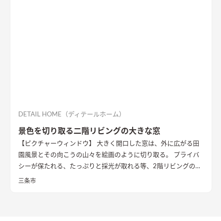
夕暮れ時には移りゆく西の空の色を眺めながら、楽しく、心地
よく暮らす住まいです。 UA値は0.29W/㎡Kの高断熱、床下エア
コンによる暖房を採用し、長く快適に暮らすための高い性能も
重視しています。
DETAIL HOME（ディテールホーム）
景色を切り取る二階リビングの大きな窓
【ピクチャーウィンドウ】 大きく開口した窓は、外に広がる田
園風景とその向こうの山々を絵画のように切り取る。 プライバ
シーが保たれる、たっぷりと採光が取れる等、2階リビングの利
点を生かした住まいです。
外観
一見すると無機質に感じる窓のな
三条市
い外観デザイン。シンボルツリーの存在が周囲の自然との調和を
もたらす
玄関
玄関ドアを開けると、目の前に広がる田園風景。余
計な装飾は何もいらない。夜には間接照明が映えるバンピーウ