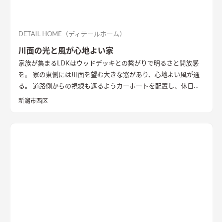
DETAIL HOME（ディテールホーム）
川面の光と風が心地よい家
家族が集まるLDKはウッドデッキとの繋がりで明るさと開放感
を。 家の東側には川面を望む大きな窓があり、心地よい風が通
る。 道路側からの視線も遮るようカーポートを配置し、休日に
は気心のしれた友人を招きウッドデッキでBBQ。 お酒を飲みな
新潟市西区
がら語らい、泊まっていけるようゲストルームも配置した。 水
回りの動線は家族・友人も気兼ねなく使えるようこだわり、各所
に収納を配置し片付けやすい工夫ができた。 開放感や収納計画
など見どころが詰まったお家となりました。
エコカラットと間
接照明でおしゃれな玄関
家の顔になる玄関には、間接照明を当
てた新柄エコカラット/ディニタを採用。採光も踏まえ窓も設置
した。
間接照明で映えるアクセントウォール
木目が好きなお施
主様が選んだレッドシダーの木パネル。間接照明を当てると陰
影が映えるデザイン。
ロールスクリーンで仕切れるゲストルーム
奥の空間はロールスクリーンで仕切れるゲストルーム。フロー