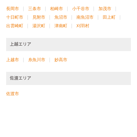
長岡市
三条市
柏崎市
小千谷市
加茂市
十日町市
見附市
魚沼市
南魚沼市
田上町
出雲崎町
湯沢町
津南町
刈羽村
上越エリア
上越市
糸魚川市
妙高市
佐渡エリア
佐渡市