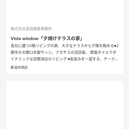
リングにすることで普段は広々リビングになる。キッチンとダ
イニングはカフェのような雰囲気を演出。
株式会社高田建築事務所
Vista window「夕焼けテラスの家」
高台に建つ2階リビングの家、大きなテラスから夕陽を眺める
●2
間半の大開口木製サッシ、アガチスの羽目板、 壁面タイルでダ
イナミックな空間演出のリビング ●街並みを一望する、チークの
出窓ベンチ ●型の塗り壁に誘われる玄関 内と外が連続的につな
新潟市西区
がる開放的なアプローチ