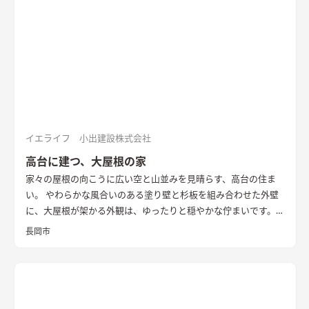
す。リビングは掃除もしやすいし、暖房効率もいい。要望通りに
なったので本当にうれしいですね。
イエライフ 小出建設株式会社
高台に建つ、大屋根の家
家々の屋根の向こうに広い空と山並みを見晴らす、高台の住ま
い。 やわらかな風合いのある塗り壁と杉板を組み合わせた外壁
に、大屋根が架かる外観は、ゆったりと穏やかな佇まいです。
リビング・ダイニングは天井が高く、大きな家具を置いても楽
長岡市
しめるゆとりある空間。 窓の外に広がる気持ちのよい景色へ自
然と視線が向かい、広さ以上の開放感を感じられます。 キッチ
ンから玄関へ通り抜けられる便利な二つ目の動線や、階段を中
心にぐるりと巡ることのできる回遊性も魅力で、玄関周り・キッ
チン周り・居室と、それぞれの場所に収納もたっぷりと計画。