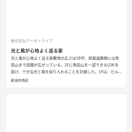
株式会社アーキトライブ
光と風が心地よく巡る家
光と風が心地よく巡る家
敷地の広さは58坪、前面道路側には角
田山まで田園が広がっている。2Fに角田山を一望できるLDKを
設け、十分な光と風を採り入れることを計画した。1Fは、ビル
トインガレージと趣味室、主寝室とウォークインクローゼット
新潟市西区
を配置。ガレージ内には外部収納を設置し、主寝室には6帖のウ
ォークインクローゼット設け収納を確保。2Fには、24帖のLDK
とワークスペース、サンルーム、水廻り、そして子供室を配置。
ダイニングキッチンには食品庫とオリジナルのキッチンと食器
収納を設置。リビングには、角田山を一望できる大きな開口部
を設けた。ワークスペースには、大容量の本が収納できる本棚
を設けた。洗面室には、衣類を収納できるスペースも確保。子