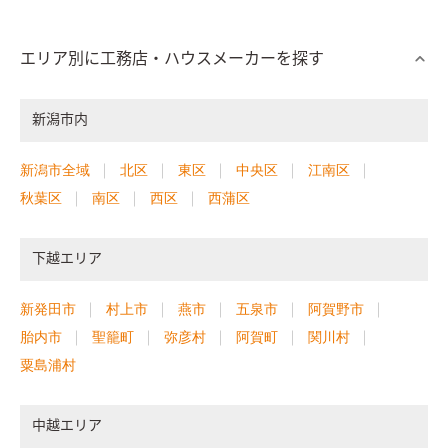
ォールがお出迎え
LDK
リビング空間にはセメントの質感を生か
したSOLIDOを採用。自然素材の質感を生かしたデザインが家具
や緑とマッチする
エリア別に工務店・ハウスメーカーを探す
新潟市内
新潟市全域
北区
東区
中央区
江南区
秋葉区
南区
西区
西蒲区
下越エリア
新発田市
村上市
燕市
五泉市
阿賀野市
胎内市
聖籠町
弥彦村
阿賀町
関川村
粟島浦村
中越エリア