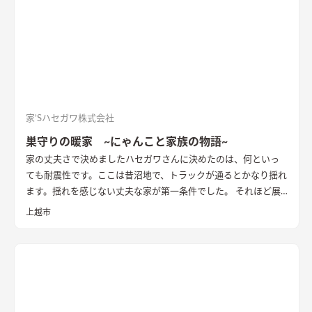
供室は壁で仕切らず、引戸を採用しワンフロアーでの使用が可
能。敷地の高低差を利用した階段の踊場から利用できる収納ス
ペースも設置。
家’Sハセガワ株式会社
巣守りの暖家 ~にゃんこと家族の物語~
家の丈夫さで決めました
ハセガワさんに決めたのは、何といっ
ても耐震性です。ここは昔沼地で、トラックが通るとかなり揺れ
ます。揺れを感じない丈夫な家が第一条件でした。 それほど展
示場は廻っていないのですが、ハセガワさんの木もれ陽を体感
上越市
してこれだと思いました。今住んで2ヶ月ですが、まったく揺れ
を感じませんね。 南側の窓を大きく取ってもらって一日中明る
い家にしていただきました。それとゆったりした対面式のキッ
チン。妻はこれだけは譲れなかったのでここは任せました。わた
しはリビングの広さを確保したかったのでリビングダイニング
の壁の裏をたっぷり収納にしていただいて本当に助かっていま