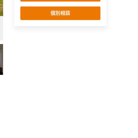
個別相談
「おはよう」起きたらすぐに窓を開けて朝日を浴びる。寝室から出られるウッ
庭・デッキ・縁側
シンプル・ナチュラル
モダン