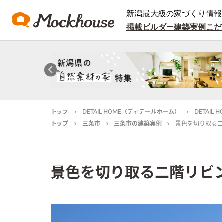
新潟最大級の家づくり情報
掲載ビルダー
建築実例
こだ
トップ
DETAIL HOME（ディテールホーム）
DETAI
トップ
三条市
三条市の建築実例
景色を切り取る
景色を切り取る二階リビ