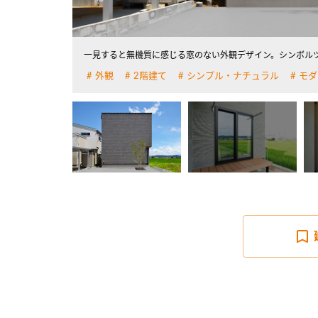
一見すると無機質に感じる窓のない外観デザイン。シンボル
外観
2階建て
シンプル・ナチュラル
モダ
詳しく見る