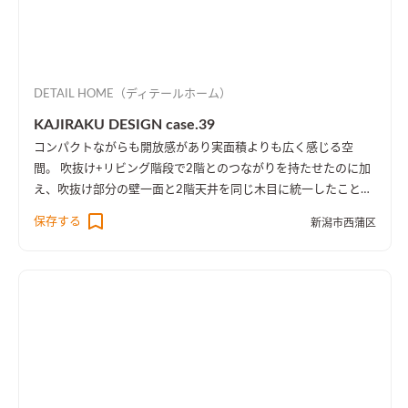
DETAIL HOME（ディテールホーム）
KAJIRAKU DESIGN case.39
コンパクトながらも開放感があり実面積よりも広く感じる空
間。 吹抜け+リビング階段で2階とのつながりを持たせたのに加
え、吹抜け部分の壁一面と2階天井を同じ木目に統一したことに
より、1階・2階の一体感を演出しました。 趣味のピアノ室は、
保存する
新潟市西蒲区
楽譜を整理する本棚を壁一面に設け、屋外への防音効果も担って
います。