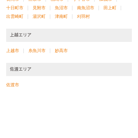
十日町市
見附市
魚沼市
南魚沼市
田上町
出雲崎町
湯沢町
津南町
刈羽村
上越エリア
上越市
糸魚川市
妙高市
佐渡エリア
佐渡市