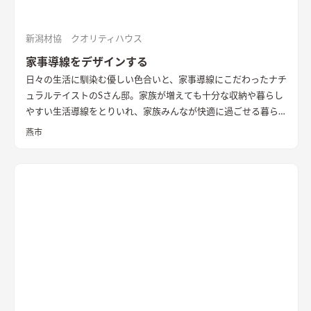
新潟材協 クオリティハウス
家事導線をデザインする
日々の生活に馴染む優しい色合いと、家事導線にこだわったナチ
ュラルテイストのSさん邸。家族が増えても十分な収納や暮らし
やすい生活導線をとりいれ、家族みんなが快適に過ごせる暮ら
しを実現させました。キッチンを中心に１階をぐるっと１周出
燕市
来るように全体を繋げ、掃除や洗濯、料理などの家事の負担を軽
減できるようプランをしました。