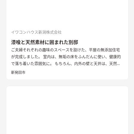
できる
イワコンハウス新潟株式会社
漆喰と天然素材に囲まれた別邸
ご夫婦それぞれの趣味のスペースを設けた、平屋の無添加住宅
が完成しました。 室内は、無垢の床をふんだんに使い、健康的
で落ち着いた雰囲気に。 もちろん、内外の壁と天井は、天然素
材100％の無添加住宅オリジナル漆喰。 リビングの大きな窓か
新発田市
らは、季節ごとに表情を変える公園の木々を楽しむことができ
ます。