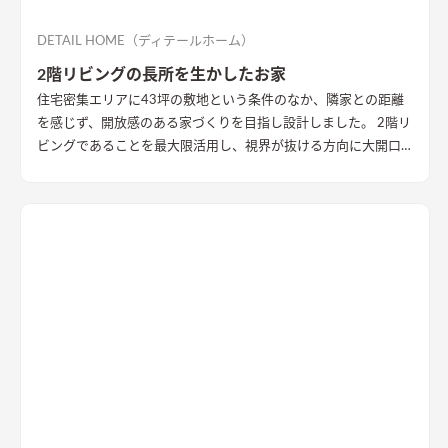
DETAIL HOME（ディテールホーム）
2階リビングの長所を生かしたお家
住宅密集エリアに43坪の敷地という条件のなか、隣家との距離
を感じず、開放感のある家づくりを目指し設計しました。 2階リ
ビングであることを最大限活用し、視界が抜ける方向に大開口
を設置することで眺望を確保。 リビング・ダイニング上部を全
て勾配天井にすることで開放的な大空間作りました。 インテリ
アはブラックを随所に使うことで空間を引き締め、赤みのある
木目を広い面積に使うことで品の中に温かみのある空間ができ
ました。