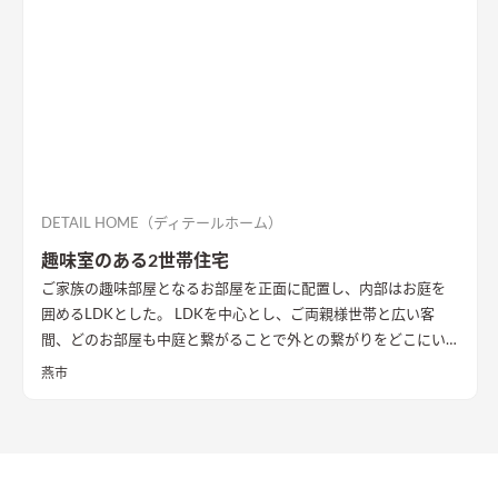
DETAIL HOME（ディテールホーム）
趣味室のある2世帯住宅
ご家族の趣味部屋となるお部屋を正面に配置し、内部はお庭を
囲めるLDKとした。 LDKを中心とし、ご両親様世帯と広い客
間、どのお部屋も中庭と繋がることで外との繋がりをどこにい
ても感じることができる。 2階にはセカンドリビング、ミニキッ
燕市
チンを配置。完全分離型とは違う、セミ2世帯住宅。
中庭に面し
て全面に開口を設け、明るさを確保したLDK
2階にはセカンドリ
ビング、ミニキッチンを配置。完全分離型とは違う、セミ2世帯
住宅。
間接照明が際立つ和空間
和室もあえて下がり壁を設け、扉
がなくとも空間を分ける演出が施されている