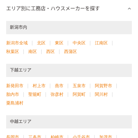
エリア別に工務店・ハウスメーカーを探す
新潟市内
新潟市全域
北区
東区
中央区
江南区
秋葉区
南区
西区
西蒲区
下越エリア
新発田市
村上市
燕市
五泉市
阿賀野市
胎内市
聖籠町
弥彦村
阿賀町
関川村
粟島浦村
中越エリア
長岡市
三条市
柏崎市
小千谷市
加茂市