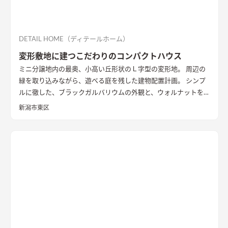
DETAIL HOME（ディテールホーム）
変形敷地に建つこだわりのコンパクトハウス
ミニ分譲地内の最奥、小高い丘形状のＬ字型の変形地。 周辺の
緑を取り込みながら、遊べる庭を残した建物配置計画。 シンプ
ルに徹した、ブラックガルバリウムの外観と、ウォルナットを基
調としたインテリアが、落ち着きのある住まいを演出していま
新潟市東区
す。
外観
黒いガルバリウムとサイディングの組み合わせ。グレー
トーンのサイディングと木目調の軒天を合わせたシンプルな外
観
LDK
大きな窓の開口は、高台の立地を生かした位置に配置。
落ち着いた空間の中でのアクセントとなっている
キッチン
アク
セントの壁は同一柄のクロスを使い、モノトーンでまとめた。
造作ダイニングテーブルのアイアンとの相性を考えた
洗面
玄関
ホールからつながる洗面脱衣室。造作の洗面台とリネン収納、
脱衣ランドリールームと一体とし、ガス乾燥機を併設。家事効
率を向上させた
書斎
２階に配置した趣味部屋。お気に入りのコ
レクションを並べる可動棚。ワーキングスペースとしても活用