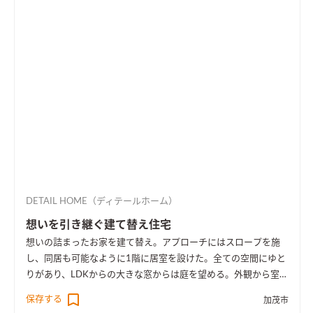
DETAIL HOME（ディテールホーム）
想いを引き継ぐ建て替え住宅
想いの詰まったお家を建て替え。アプローチにはスロープを施
し、同居も可能なように1階に居室を設けた。全ての空間にゆと
りがあり、LDKからの大きな窓からは庭を望める。外観から室内
空間まで広さを感じる事のできるお家となった。
保存する
加茂市