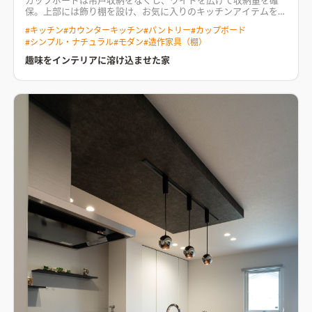
カップボードは吊戸収納をなくし、ワイドを広げて収納量を確
保。上部には飾り棚を設け、お気に入りのキッチンアイテムを並
べ楽める
落ち着きのあるカラーをベースにしたデザインの中
#
キッチン
#
カウンターキッチン
#
パントリー
#
カップボード
に、お施主様の趣味スペースをところどころに設けた、趣味と
#
シンプル・ナチュラル
#
モダン
#
造作家具（棚）
インテリアが融合する家。 リビングに造作したディスプレイラ
ックは、見せるスペースと容量のある収納部分を兼ね備えてお
趣味をインテリアに溶け込ませた家
り、気分や季節にあわせてアイテムを入れ替えることが出来る。
2階ホールにもディスプレイラックを設け、本棚スペースとして
も利用。 寝る前にお子様のお気に入りの絵本を選ぶ、楽しい空
間となる。 隠れた部分にもマグネットボードや壁下地を設けて
いるので、お気に入りスペースを増やせる楽しみが続いていく住
まい。
中庭から光をたっぷり取り込み、光に包まれるリビング
空間中庭に向かって大開口サッシを設けたリビング。周りの目を
気にせずに、家族時間を過ごせる