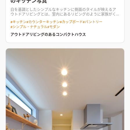
のキッチン写真
白を基調としたシンプルなキッチンに側面のタイルが映える
ア
ウトドアリビングとは、室内にあるリビングのように家族がく
つろげる、“屋外にあるもう一つのリビング”。 1番のこだわりは
#
キッチン
#
カウンターキッチン
#
カップボード
#
パントリー
リビングと繋がる庭、玄関と庭に隣接されたアウトドア収納。
#
シンプル・ナチュラル
#
モダン
お施主様の趣味であるキャンプを家で家族みんなで存分に楽し
めるように。 他にも、階段下には秘密基地のような収納空間、
アウトドアリビングのあるコンパクトハウス
パントリーからそのまま水回りに繋がる家事楽動線、洗面室の
タイルとフローリングをMIXした床、クロスで空間ごとに変化を
もたらすなど、たくさんのこだわりが… 建物自体はコンパクト
に、でもやりたいことは全てやる！ お施主様のこだわりが詰ま
った住まい。
木のナチュラルな雰囲気をふんだんに感じられる
空間リビング空間開放感のあるリビング。勾配天井に梁を表し、
スポットライトが横断するデザインが印象的