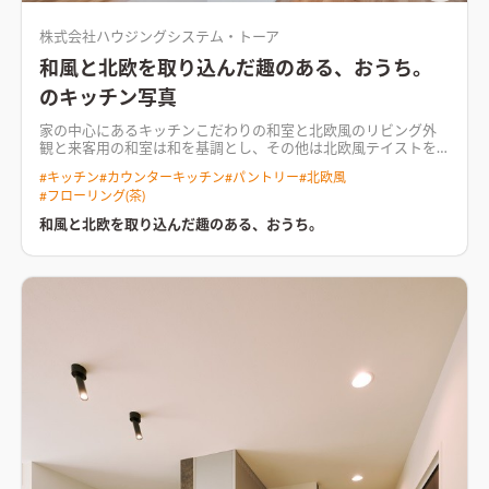
株式会社ハウジングシステム・トーア
和風と北欧を取り込んだ趣のある、おうち。
のキッチン写真
家の中心にあるキッチン
こだわりの和室と北欧風のリビング外
観と来客用の和室は和を基調とし、その他は北欧風テイストを
ふんだんに取り込んでおります。 有形文化財になるのではない
#
キッチン
#
カウンターキッチン
#
パントリー
#
北欧風
かというくらい、 残したい家屋でしたが、地震と今後のことを
#
フローリング(茶)
考えて 建替えとなりました。 今までの半分くらいの、建物の大
きさにはなりましたが、 高気密高断熱で、快適に過ごしていた
和風と北欧を取り込んだ趣のある、おうち。
だける住まいが 完成しました。