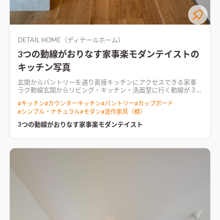
DETAIL HOME（ディテールホーム）
3つの動線がおりなす家事楽モダンテイストの
キッチン写真
玄関からパントリーを通り直接キッチンにアクセスできる家事
ラク動線
玄関からリビング・キッチン・洗面室に行く動線が３
つに別れているので、行きたい場所へ最短ルートでアクセスでき
#
キッチン
#
カウンターキッチン
#
パントリー
#
カップボード
る回遊動線。 生活動線から考えたストレスフリーな間取りで、
#
シンプル・ナチュラル
#
モダン
#
造作家具（棚）
快適な日々を過ごせる住まい。
オーク・グレー・ホワイトの３
色でまとめた明るいリビング空間バーベキューがしやすいよう
3つの動線がおりなす家事楽モダンテイスト
にリビングとダイニングから広い庭に出られるようにし、軒天
に夏の日差しを遮れるようにタープを取り付けるフックを設置
した