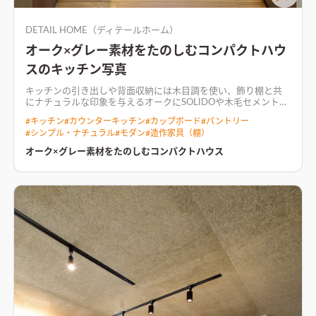
DETAIL HOME（ディテールホーム）
オーク×グレー素材をたのしむコンパクトハウ
スのキッチン写真
キッチンの引き出しや背面収納には木目調を使い、飾り棚と共
にナチュラルな印象を与える
オークにSOLIDOや木毛セメント板
のグレーを合わせたシンプルで素材を楽しむ家。 年月が経つご
#
キッチン
#
カウンターキッチン
#
カップボード
#
パントリー
とに素材の表情が変化するので、飽きずに長く楽しめる。 リビ
#
シンプル・ナチュラル
#
モダン
#
造作家具（棚）
ングの大開口はコンパクトハウスの名前に反して、空間をとても
広くみせる。 軒の出によって夏は暑さをしのぎ、冬は日射を入
オーク×グレー素材をたのしむコンパクトハウス
れて温めるパッシブな設計。 造作家具の作りこみもこだわった
住まい。
無垢材の床が心地よい温かみを加え、落ち着きのある
空間を演出するLDK天井に木毛セメント板を、大開口のカーテ
ンボックスに間接照明を用いたインパクトのあるLDK