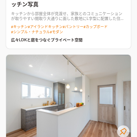
ッチン写真
キッチンから部屋全体が見渡せ、家族とのコミュニケーション
が取りやすい間取り
大通りに面した敷地にL字型に配置した住ま
い。 道路側からの視線を遮りプライバシーに配慮した間取り。
#
キッチン
#
アイランドキッチン
#
パントリー
#
カップボード
LDKからはプライベート空間であるテラスを眺められる。 寝室
#
シンプル・ナチュラル
#
モダン
とLDKを1階に配置し、マンションスタイルな暮らしを実現。 回
遊型の家事動線は日々の生活をストレスなく過ごせるプラン。
家
広々LDKと庭をつなぐプライベート空間
族の気配を感じられるリビング空間LDKと畳コーナーをつなぎ、
どこからでも家族の気配を感じられる空間