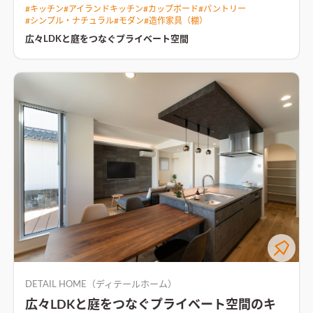
面した敷地にL字型に配置した住まい。 道路側からの視線を遮り
#
キッチン
#
アイランドキッチン
#
カップボード
#
パントリー
プライバシーに配慮した間取り。 LDKからはプライベート空間
#
シンプル・ナチュラル
#
モダン
#
造作家具（棚）
であるテラスを眺められる。 寝室とLDKを1階に配置し、マンシ
ョンスタイルな暮らしを実現。 回遊型の家事動線は日々の生活
広々LDKと庭をつなぐプライベート空間
をストレスなく過ごせるプラン。
家族の気配を感じられるリビン
グ空間LDKと畳コーナーをつなぎ、どこからでも家族の気配を感
じられる空間
DETAIL HOME（ディテールホーム）
広々LDKと庭をつなぐプライベート空間のキ