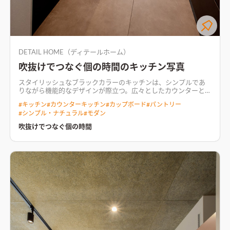
DETAIL HOME（ディテールホーム）
吹抜けでつなぐ個の時間のキッチン写真
スタイリッシュなブラックカラーのキッチンは、シンプルであ
りながら機能的なデザインが際立つ。広々としたカウンターと収
納スペースが、料理や片付けをスムーズに
家でゆっくり心やす
#
キッチン
#
カウンターキッチン
#
カップボード
#
パントリー
らぐ暮らし。 団欒の時を大事にすることは、夫婦それぞれの個
#
シンプル・ナチュラル
#
モダン
の時間を大事にすること。 一緒に話し合ってそれぞれの空間を
丁寧に丁寧に繋ぎ合わせた。 1台用カーポート、1台用インナー
吹抜けでつなぐ個の時間
ガレージ（ロードバイク含む）、リビング階段＆吹抜けを介し
て、二階にプライベート和室と水まわりを構成。 ガレージから
玄関・シューズクローク・ファミリークロークを通り、キッチン
パントリーまでの動線計画。 庭を設けず、リビング1階に大開口
を設けず、開放感と採光計画を実現させた。 無垢木グレーを基
調とし、無彩色の無機質な素材とが調和した住まい。
吹抜けの
大空間で、開放感と明るさが広がるリビングリビングは吹抜けの
大空間で、開放感と明るさが広がる設計。階段のシンプルなデザ
インがモダンな雰囲気を演出し、ブラックのキッチンカウンタ
ーが空間に落ち着きを加えている