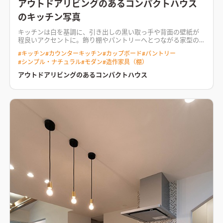
アウトドアリビングのあるコンパクトハウス
のキッチン写真
キッチンは白を基調に、引き出しの黒い取っ手や背面の壁紙が
程良いアクセントに。飾り棚やパントリーへとつながる家型の
開口でかわいさをプラス
アウトドアリビングとは、室内にある
#
キッチン
#
カウンターキッチン
#
カップボード
#
パントリー
リビングのように家族がくつろげる、“屋外にあるもう一つのリ
#
シンプル・ナチュラル
#
モダン
#
造作家具（棚）
ビング”。 1番のこだわりはリビングと繋がる庭、玄関と庭に隣
接されたアウトドア収納。 お施主様の趣味であるキャンプを家
アウトドアリビングのあるコンパクトハウス
で家族みんなで存分に楽しめるように。 他にも、階段下には秘
密基地のような収納空間、パントリーからそのまま水回りに繋
がる家事楽動線、洗面室のタイルとフローリングをMIXした床、
クロスで空間ごとに変化をもたらすなど、たくさんのこだわり
が… 建物自体はコンパクトに、でもやりたいことは全てやる！
お施主様のこだわりが詰まった住まい。
木のナチュラルな雰囲
気をふんだんに感じられる空間リビング空間開放感のあるリビ
ング。勾配天井に梁を表し、スポットライトが横断するデザイン
が印象的