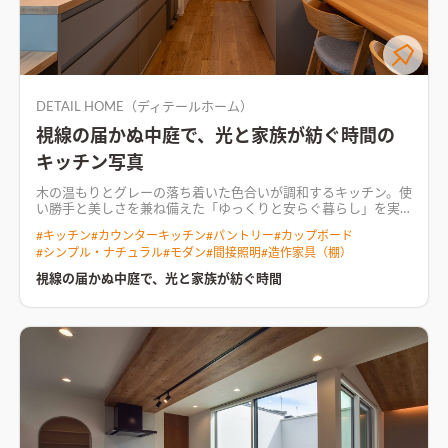
DETAIL HOME（ディテールホーム）
視線の届かぬ中庭で、光と家族が紡ぐ時間の
キッチン写真
木の温もりとグレーの落ち着いた色合いが調和するキッチン。使
い勝手と美しさを兼ね備えた
「ゆっくりと安らぐ暮らし」を実
現するために意匠性と断熱性能を両立させた住まい。 美しいデ
#
キッチン
#
カウンターキッチン
#
パントリー
#
カップボード
ザインが日々の生活に彩を添え、優れた断熱性が１年を通して
#
シンプル・ナチュラル
#
モダン
#
間接照明
#
造作家具（棚）
快適な心地よい空間を保つ。 屋内での過ごし方と目線を大切に
した家族のライフスタイルに合ったカーテンレスな生活。 一般
視線の届かぬ中庭で、光と家族が紡ぐ時間
動線とは別で、シューズクロークは家族専用動線として洗面ホー
ル直行型に。 水廻りと2階への動線をまとめることで、LDKのパ
ッシブ効果効率を上げる。 和室とデッキテラスは塗壁を採用し
内と外に繋がりを持たせることで広がりを演出。 LDKや和室の
どこにいても囲庭の植栽が見え四季を感じる贅沢な空間。
間接
照明が空間に奥行きを与えるリビング空間室内と屋外がゆるや
かにつながる、心地よいリビング。間接照明が空間に奥行きを与
え、落ち着いた雰囲気を演出