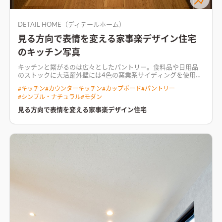
DETAIL HOME（ディテールホーム）
見る方向で表情を変える家事楽デザイン住宅
のキッチン写真
キッチンと繋がるのは広々としたパントリー。食料品や日用品
のストックに大活躍
外壁には4色の窯業系サイディングを使用
し、正面と裏側で表情が変わるように計画。 リビング階段を取
#
キッチン
#
カウンターキッチン
#
カップボード
#
パントリー
り入れ、広々LDKの実現と開放感を演出。 外部収納は3帖ほど確
#
シンプル・ナチュラル
#
モダン
保し、タイヤや自転車を収納できるように。 玄関ホールには趣
味である熱帯魚の水槽を置くスペースを確保し、日々の様子を
見る方向で表情を変える家事楽デザイン住宅
観察できるようにした。
階段にはアイアン手摺を採用し、圧迫
感のないリビング空間リビングドアには抜け感のあるガラスド
アを採用。帰ってきた家族をいち早く出迎えられる