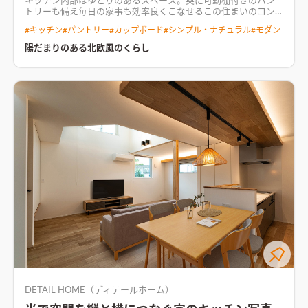
キッチン内部はゆとりのあるスペース。奥に可動棚付きのパン
トリーも備え毎日の家事も効率良くこなせる
この住まいのコン
セプトは「北欧風のくらし」 三角屋根とスタイリッシュな外観
#
キッチン
#
パントリー
#
カップボード
#
シンプル・ナチュラル
#
モダン
と、白をベースにナチュラルな色合いを取り入れた室内。 南に
面した庭には家庭菜園スペースを計画し、LDKからもその様子
陽だまりのある北欧風のくらし
を眺めることができる。 デザインだけではなく暮らしの快適さ
にもこだわり、HEAT20G1グレードの性能と床暖房を取り入れ
た。 吹抜けに設置した大きな窓からは暖かい陽光を取り込み、
明るさと陽だまりが生まれる空間。 インテリアだけではなく性
能にもこだわった、暖かい北欧の住まい。
白を基調に、ナチュ
ラルカラーで彩られた明るいLDK白を基調に、ナチュラルカラ
ーで彩られた明るいLDK。ダクトレールやスポットライトの
黒、階段のグレーがアクセントとなり空間を引き締める
DETAIL HOME（ディテールホーム）