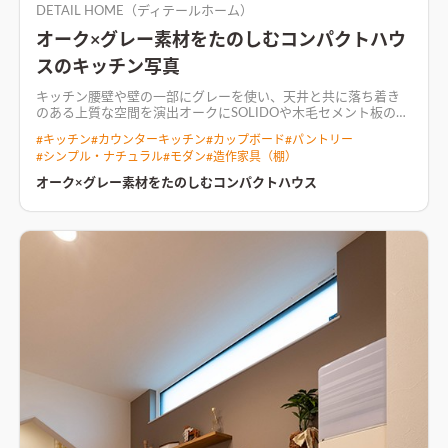
DETAIL HOME（ディテールホーム）
オーク×グレー素材をたのしむコンパクトハウ
スのキッチン写真
キッチン腰壁や壁の一部にグレーを使い、天井と共に落ち着き
のある上質な空間を演出
オークにSOLIDOや木毛セメント板のグ
レーを合わせたシンプルで素材を楽しむ家。 年月が経つごとに
#
キッチン
#
カウンターキッチン
#
カップボード
#
パントリー
素材の表情が変化するので、飽きずに長く楽しめる。 リビング
#
シンプル・ナチュラル
#
モダン
#
造作家具（棚）
の大開口はコンパクトハウスの名前に反して、空間をとても広く
みせる。 軒の出によって夏は暑さをしのぎ、冬は日射を入れて
オーク×グレー素材をたのしむコンパクトハウス
温めるパッシブな設計。 造作家具の作りこみもこだわった住ま
い。
無垢材の床が心地よい温かみを加え、落ち着きのある空間
を演出するLDK天井に木毛セメント板を、大開口のカーテンボ
ックスに間接照明を用いたインパクトのあるLDK