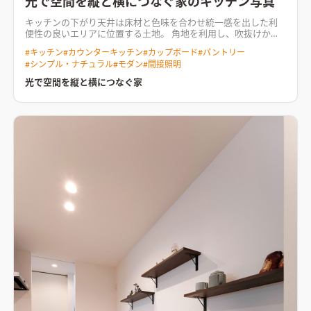
光で空間を縦と横につなぐ家のキッチン写真
キッチンの下がり天井は床材と色味を合わせ統一感を出した
利
便性の良いエリアに位置する土地。 角地を利用し、吹抜けから
多くの光を集める計画とした。 ホワイトのガルバリウムとグレ
#
キッチン
#
カウンターキッチン
#
カップボード
#
パントリー
ーのソリッド、軒天にはレッドシダーを使用したこだわりの外
#
シンプル・ナチュラル
#
モダン
#
間接照明
観。 インテリアは、ナチュラルな雰囲気で仕上げた。 1Fは間接
照明で横に光を広げ、リビングは吹抜けからスポットの縦ライン
光で空間を縦と横につなぐ家
に広がる光と、大きな窓から降り注ぐ光で縦につなぐ。 また、
吹抜けを介し、2Fとの空間につながりを持たせた。 光が家族の
暮らしも照らしてくれる住まいが完成した。
上部の吹き抜けか
ら降り注ぐ光が優しく包み込むリビング空間キッチンの間接照
明がリビングに向かってやわらかい光を伸ばす