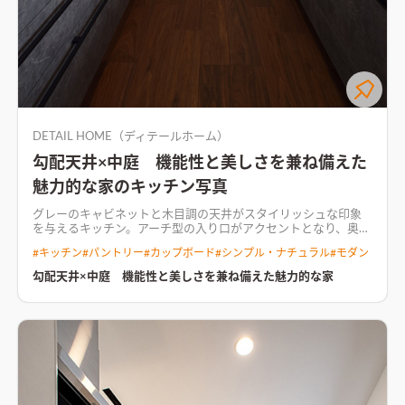
DETAIL HOME（ディテールホーム）
勾配天井×中庭 機能性と美しさを兼ね備えた
魅力的な家のキッチン写真
グレーのキャビネットと木目調の天井がスタイリッシュな印象
を与えるキッチン。アーチ型の入り口がアクセントとなり、奥に
は便利なパントリーを配置
リビングに勾配天井を取り入れ、空
#
キッチン
#
パントリー
#
カップボード
#
シンプル・ナチュラル
#
モダン
間全体を広く、視覚的に魅力的な雰囲気を演出。 そこに中庭を
合わせ、自然の緑を取り入れることで、室内に自然の広がりを感
勾配天井×中庭 機能性と美しさを兼ね備えた魅力的な家
じさせる。 LDKと和室合わせ約25畳ほどの広さもあり、全体的
圧迫感がない住まいに。 また、全体をウォールナットで統一
し、落ち着けるような空間に仕上げた。
間接照明が壁面を優し
く照らし、木目調の天井が温かみをプラスしたリビング間接照
明が壁面を優しく照らし、木目調の天井が温かみをプラスした
リビング。大きな窓からは中庭が見渡せ、外からの視線を気にせ
ずくつろげるプライベートな空間