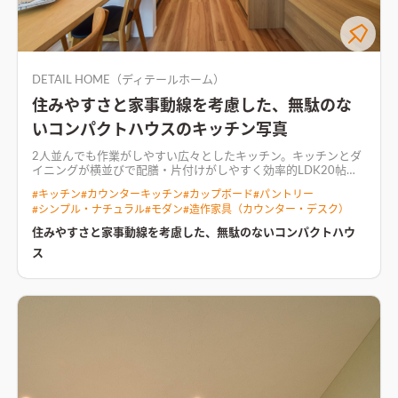
DETAIL HOME（ディテールホーム）
住みやすさと家事動線を考慮した、無駄のな
いコンパクトハウスのキッチン写真
2人並んでも作業がしやすい広々としたキッチン。キッチンとダ
イニングが横並びで配膳・片付けがしやすく効率的
LDK20帖、
単独のランドリースペース、2帖の広々パントリー、広いシュー
#
キッチン
#
カウンターキッチン
#
カップボード
#
パントリー
ズクローク、書斎を延べ床面積33坪で実現。 無駄をなくして、
#
シンプル・ナチュラル
#
モダン
#
造作家具（カウンター・デスク）
家事動線・回遊動線を組み込み、動きやすく生活しやすいコン
パクトハウス。
自然光を取り込む明るいリビング空間グレーの
住みやすさと家事動線を考慮した、無駄のないコンパクトハウ
タイル調クロスと造作テレビボード
ス