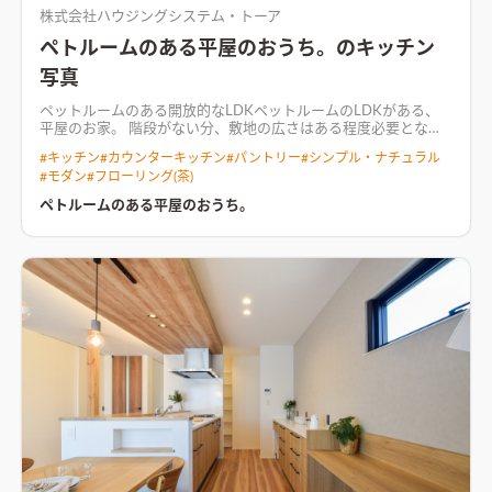
株式会社ハウジングシステム・トーア
ペトルームのある平屋のおうち。のキッチン
写真
ペットルームのある開放的なLDKペットルームのLDKがある、
平屋のお家。 階段がない分、敷地の広さはある程度必要となり
ますが、 どの世代にも、どの世代になっても 安心した住まいに
#
キッチン
#
カウンターキッチン
#
パントリー
#
シンプル・ナチュラル
なります。 階段がない生活は、快適そのもの。
#
モダン
#
フローリング(茶)
ペトルームのある平屋のおうち。