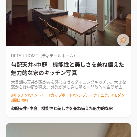
DETAIL HOME（ディテールホーム）
勾配天井×中庭 機能性と美しさを兼ね備えた
魅力的な家のキッチン写真
木目調の天井が温かみを感じさせるダイニングキッチン。大きな
窓からは中庭が見え、外光が差し込む明るく開放的な空間が広
がる
リビングに勾配天井を取り入れ、空間全体を広く、視覚的
#
キッチン
#
パントリー
#
カップボード
#
シンプル・ナチュラル
#
モダン
に魅力的な雰囲気を演出。 そこに中庭を合わせ、自然の緑を取
#
間接照明
り入れることで、室内に自然の広がりを感じさせる。 LDKと和
室合わせ約25畳ほどの広さもあり、全体的圧迫感がない住まい
勾配天井×中庭 機能性と美しさを兼ね備えた魅力的な家
に。 また、全体をウォールナットで統一し、落ち着けるような
空間に仕上げた。
間接照明が壁面を優しく照らし、木目調の天
井が温かみをプラスしたリビング間接照明が壁面を優しく照ら
し、木目調の天井が温かみをプラスしたリビング。大きな窓から
は中庭が見渡せ、外からの視線を気にせずくつろげるプライベ
ートな空間