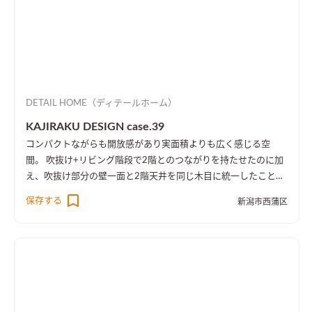
DETAIL HOME（ディテールホーム）
KAJIRAKU DESIGN case.39
コンパクトながらも開放感があり実面積よりも広く感じる空
間。 吹抜け+リビング階段で2階とのつながりを持たせたのに加
え、吹抜け部分の壁一面と2階天井を同じ木目に統一したことに
より、1階・2階の一体感を演出しました。 趣味のピアノ室は、
保存する
新潟市西蒲区
楽譜を整理する本棚を壁一面に設け、屋外への防音効果も担って
います。