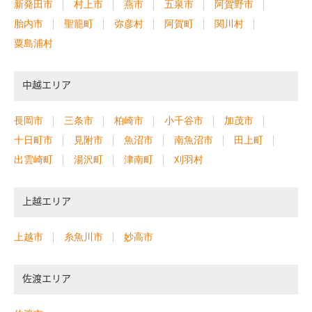
新発田市
村上市
燕市
五泉市
阿賀野市
胎内市
聖籠町
弥彦村
阿賀町
関川村
粟島浦村
中越エリア
長岡市
三条市
柏崎市
小千谷市
加茂市
十日町市
見附市
魚沼市
南魚沼市
田上町
出雲崎町
湯沢町
津南町
刈羽村
上越エリア
上越市
糸魚川市
妙高市
佐渡エリア