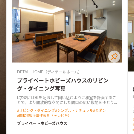
DETAIL HOME（ディテールホーム）
プライベートホビーズハウスのリビン
グ・ダイニング写真
L字型にLDKを配置して囲い込むように和室を計画するこ
とで、より開放的な空間にした
間口の広い敷地をゆとり
をもって設計。 キッチンには行き止まりがなく、ぐるぐ
#
リビング・ダイニング
#
シンプル・ナチュラル
#
モダン
ると回遊できる動線とした。 LDKからは中庭が望め、植
#
間接照明
#
造作家具（テレビ台）
栽が四季の移ろいを感じさせてくれる。 2階にご夫婦で
使えるホビールームを設置し、コロナ禍でのお家時間の
プライベートホビーズハウス
充実や、リモートワークなど多岐に渡り用途がある。 ト
ーンを落とした飽きのこないインテリアと造作家具が調