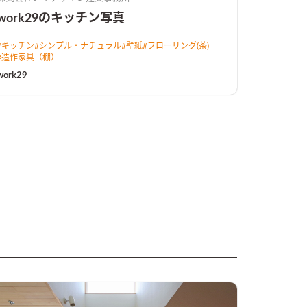
work29のキッチン写真
#
キッチン
#
シンプル・ナチュラル
#
壁紙
#
フローリング(茶)
#
造作家具（棚）
work29