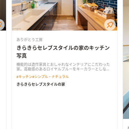
ありがとう工房
きらきらセレブスタイルの家のキッチン
写真
機能的は造作家具とおしゃれなインテリアにこだわった
家。高級感のあるロイヤルブルーをキーカラーとしなが
ら、木や石、タイルなどの素材感・質感を活かしたイン
#
キッチン
#
シンプル・ナチュラル
テリア。 「ここにこんなのあったらいいよね」を満たす
機能的な造作家具たち、 動線を考えた間取りや収納も充
きらきらセレブスタイルの家
実。