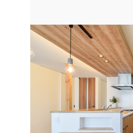
2人並んでも作業がしやすい広々としたキッチ
的
場所
#キッチン
キッチンの種類
#カウンターキ
キッチン収納
#カップボード
スタイル
#シンプル・ナ