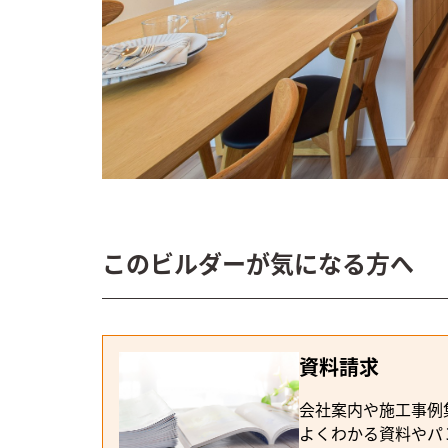
設備・機能
#造作家具（カ
ビルダー
DETAIL HO
建築実例
住みやすさと家
このビルダーが気になる方へ
資料請求
会社案内や施工事例
よくわかる資料やパ