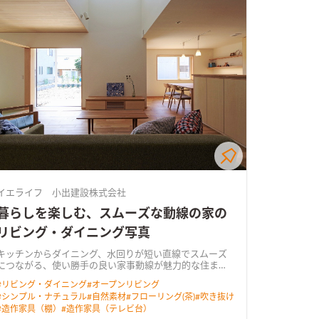
イエライフ 小出建設株式会社
暮らしを楽しむ、スムーズな動線の家の
リビング・ダイニング写真
キッチンからダイニング、水回りが短い直線でスムーズ
につながる、使い勝手の良い家事動線が魅力的な住ま
い。 南のゆったり広い庭へ向くＬＤＫは、吹き抜けから
#
リビング・ダイニング
#
オープンリビング
も光を取り込む明るく心地よい空間。 奥行きのあるウッ
#
シンプル・ナチュラル
#
自然素材
#
フローリング(茶)
#
吹き抜け
ドデッキを介して庭へと暮らしが広がります。 リビング
#
造作家具（棚）
#
造作家具（テレビ台）
に隣り合う和室はＬＤＫと一体で使える開放的なスペー