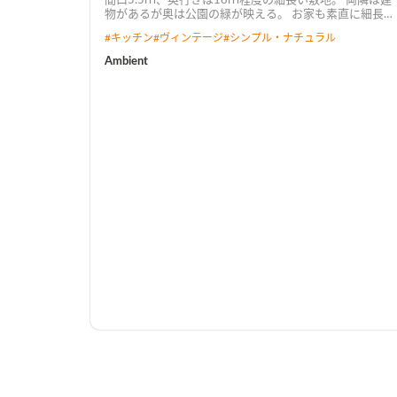
間口5.5ｍ、奥行きは18ｍ程度の細長い敷地。 両隣は建
物があるが奥は公園の緑が映える。 お家も素直に細長
に。 光をと空気を回すグレーチングが、家族のやさしい
#
キッチン
#
ヴィンテージ
#
シンプル・ナチュラル
空気感に整えます。
Ambient