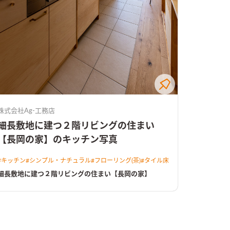
株式会社Ag-工務店
細長敷地に建つ２階リビングの住まい
【長岡の家】のキッチン写真
#
キッチン
#
シンプル・ナチュラル
#
フローリング(茶)
#
タイル床
細長敷地に建つ２階リビングの住まい【長岡の家】