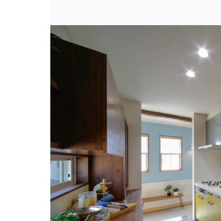
場所
#キッチン
スタイル
#西海岸風
ビルダー
株式会社アンドクリエ
建築実例
まるで海外に来たかの