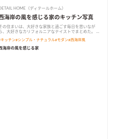
DETAIL HOME（ディテールホーム）
西海岸の風を感じる家のキッチン写真
その住まいは、大好きな家族と過ごす毎日を思いなが
ら、大好きなカリフォルニアなテイストでまとめた。 床
の素材感に合わせ、全体をオークでまとめた。アクセン
#
キッチン
#
シンプル・ナチュラル
#
モダン
#
西海岸風
トにはいくつかのグレーをいれながら。
西海岸の風を感じる家