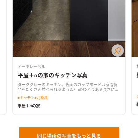
アーキレーベル
平屋＋αの家のキッチン写真
ダークグレーのキッチン。背面のカップボードは家電製
品をたくさん並べられるよう2.7mのゆとりある長さにし
ました。
#
キッチン
#
北欧風
平屋＋αの家
同じ場所の写真をもっと見る