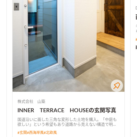
株式会社 山築
INNER TERRACE HOUSEの玄関写真
国道沿いに面した三角な変形した土地を購入。「中庭も
欲しい」という希望もあり道路から見えない構造で明か
りをふんだんに取り込めるインナーテラスを実現。イン
#
玄関
#
西海岸風
#
北欧風
ナーテラスは「玄関・リビング・洗面室」とつながって