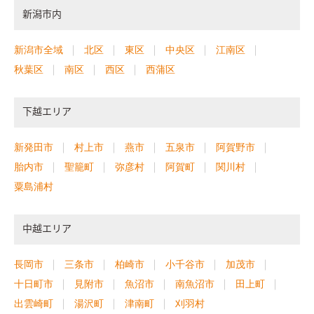
新潟市内
新潟市全域
北区
東区
中央区
江南区
秋葉区
南区
西区
西蒲区
下越エリア
新発田市
村上市
燕市
五泉市
阿賀野市
胎内市
聖籠町
弥彦村
阿賀町
関川村
粟島浦村
中越エリア
長岡市
三条市
柏崎市
小千谷市
加茂市
十日町市
見附市
魚沼市
南魚沼市
田上町
出雲崎町
湯沢町
津南町
刈羽村