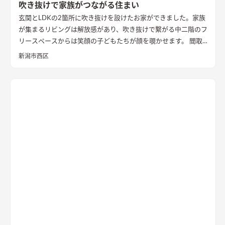
吹き抜けで家族がつながる住まい
玄関とLDKの2箇所に吹き抜けを設けたお家ができました。家族
が集まるリビングは解放感があり、吹き抜けで繋がる中二階のフ
リースペースからは笑顔の子どもたちが顔を覗かせます。 間取
りは家事のしやすさを考え、キッチンから各お部屋への動線が
新潟市西区
短くなるように設計しました。天然石と無垢材で造作した無添
加住宅オリジナルキッチンや洗面台、無垢の室内建具などは、
漆喰壁や無垢フローリングとの相性もバッチリ。 室内全体に統
一感があり、優しく温かみを感じられます。