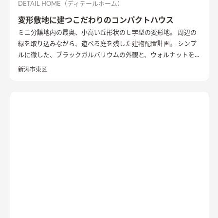
DETAIL HOME（ディテールホーム）
変形敷地に建つこだわりのコンパクトハウス
ミニ分譲地内の最奥、小高い丘形状のＬ字型の変形地。 周辺の
緑を取り込みながら、遊べる庭を残した建物配置計画。 シンプ
ルに徹した、ブラックガルバリウムの外観と、ウォルナットを基
調としたインテリアが、落ち着きのある住まいを演出していま
新潟市東区
す。
外観
黒いガルバリウムとサイディングの組み合わせ。グレー
トーンのサイディングと木目調の軒天を合わせたシンプルな外
観
LDK
大きな窓の開口は、高台の立地を生かした位置に配置。
落ち着いた空間の中でのアクセントとなっている
キッチン
アク
セントの壁は同一柄のクロスを使い、モノトーンでまとめた。
造作ダイニングテーブルのアイアンとの相性を考えた
洗面
玄関
ホールからつながる洗面脱衣室。造作の洗面台とリネン収納、
脱衣ランドリールームと一体とし、ガス乾燥機を併設。家事効
率を向上させた
書斎
２階に配置した趣味部屋。お気に入りのコ
レクションを並べる可動棚。ワーキングスペースとしても活用
できる