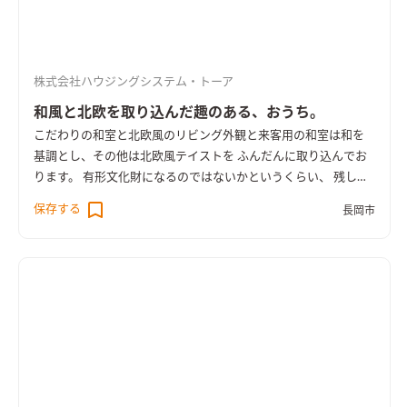
株式会社ハウジングシステム・トーア
和風と北欧を取り込んだ趣のある、おうち。
こだわりの和室と北欧風のリビング
外観と来客用の和室は和を
基調とし、その他は北欧風テイストを ふんだんに取り込んでお
ります。 有形文化財になるのではないかというくらい、 残した
い家屋でしたが、地震と今後のことを考えて 建替えとなりまし
保存する
長岡市
た。 今までの半分くらいの、建物の大きさにはなりましたが、
高気密高断熱で、快適に過ごしていただける住まいが 完成しま
した。