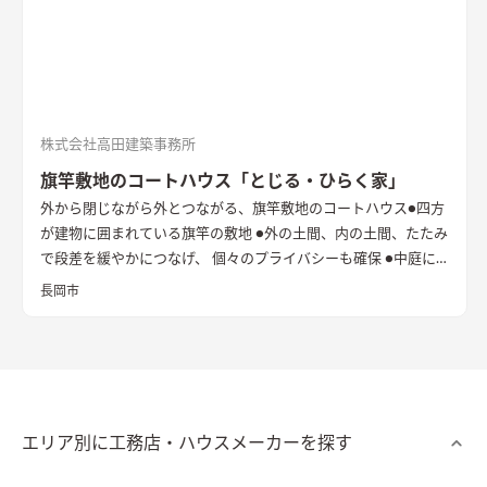
株式会社高田建築事務所
旗竿敷地のコートハウス「とじる・ひらく家」
外から閉じながら外とつながる、旗竿敷地のコートハウス
●四方
が建物に囲まれている旗竿の敷地 ●外の土間、内の土間、たたみ
で段差を緩やかにつなげ、 個々のプライバシーも確保 ●中庭に
立てた純白の壁は、光と風を拡散し内へと届ける
長岡市
エリア別に工務店・ハウスメーカーを探す