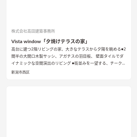
株式会社高田建築事務所
Vista window「夕焼けテラスの家」
高台に建つ2階リビングの家、大きなテラスから夕陽を眺める
●2
間半の大開口木製サッシ、アガチスの羽目板、 壁面タイルでダ
イナミックな空間演出のリビング ●街並みを一望する、チークの
出窓ベンチ ●型の塗り壁に誘われる玄関 内と外が連続的につな
新潟市西区
がる開放的なアプローチ