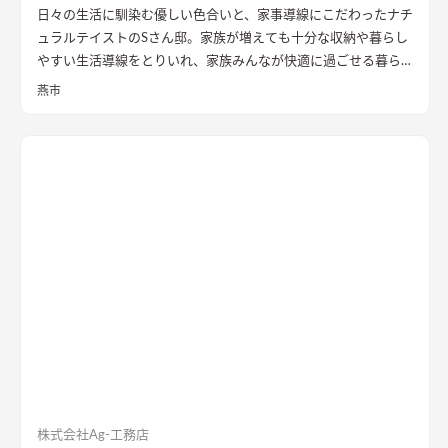
日々の生活に馴染む優しい色合いと、家事導線にこだわったナチ
ュラルテイストのSさん邸。家族が増えても十分な収納や暮らし
やすい生活導線をとりいれ、家族みんなが快適に過ごせる暮ら
しを実現させました。キッチンを中心に１階をぐるっと１周出
燕市
来るように全体を繋げ、掃除や洗濯、料理などの家事の負担を軽
減できるようプランをしました。
株式会社Ag-工務店