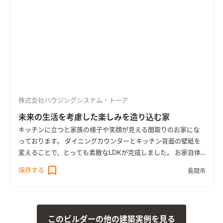
株式会社ハウジングシステム・トーア
未来の生活を考慮した楽しみを造り込む家
キッチンに立つと家族の様子や笑顔が見える間取りのお家にな
っております。 ダイニングカウンターとキッチン背面の壁紙を
変えることで、とっても素敵なLDKが完成しました。 お家自体
は完成しましたが、これからお施主様自ら色々と造りこまれる
保存する
長岡市
ということで、ある意味未完成でもあり、これからの完成が楽し
みでもあります。 楽しい日々をお家に沢山詰め込んでいってく
ださい！
このビルダーの他の建築実例を見る