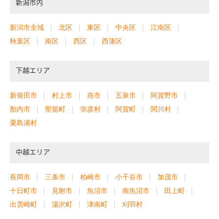
新潟市内
新潟市全域
北区
東区
中央区
江南区
秋葉区
南区
西区
西蒲区
下越エリア
新発田市
村上市
燕市
五泉市
阿賀野市
胎内市
聖籠町
弥彦村
阿賀町
関川村
粟島浦村
中越エリア
長岡市
三条市
柏崎市
小千谷市
加茂市
十日町市
見附市
魚沼市
南魚沼市
田上町
出雲崎町
湯沢町
津南町
刈羽村