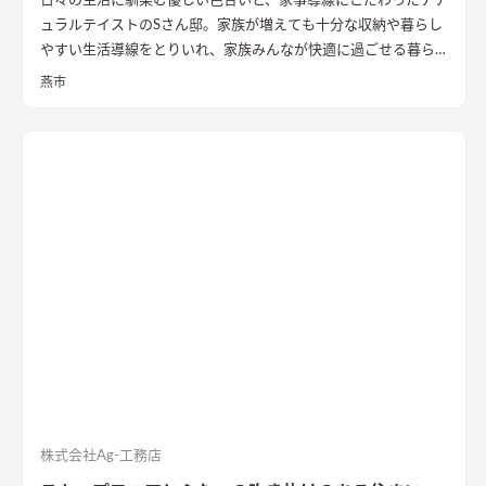
日々の生活に馴染む優しい色合いと、家事導線にこだわったナチ
ュラルテイストのSさん邸。家族が増えても十分な収納や暮らし
やすい生活導線をとりいれ、家族みんなが快適に過ごせる暮ら
しを実現させました。キッチンを中心に１階をぐるっと１周出
燕市
来るように全体を繋げ、掃除や洗濯、料理などの家事の負担を軽
減できるようプランをしました。
株式会社Ag-工務店