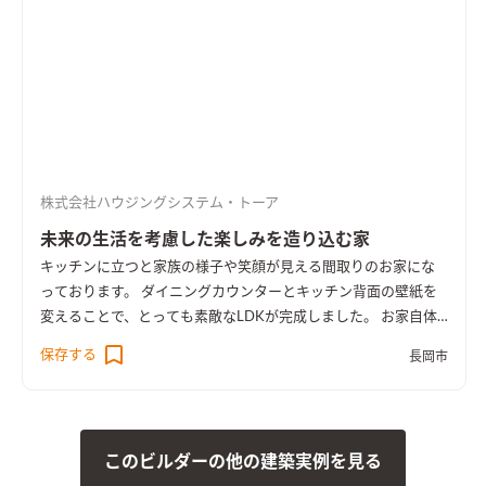
株式会社ハウジングシステム・トーア
未来の生活を考慮した楽しみを造り込む家
キッチンに立つと家族の様子や笑顔が見える間取りのお家にな
っております。 ダイニングカウンターとキッチン背面の壁紙を
変えることで、とっても素敵なLDKが完成しました。 お家自体
は完成しましたが、これからお施主様自ら色々と造りこまれる
保存する
長岡市
ということで、ある意味未完成でもあり、これからの完成が楽し
みでもあります。 楽しい日々をお家に沢山詰め込んでいってく
ださい！
このビルダーの他の建築実例を見る