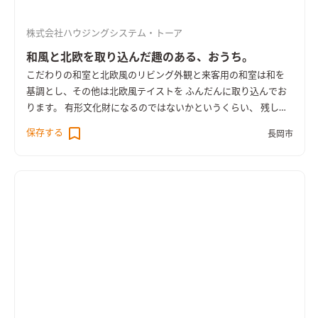
株式会社ハウジングシステム・トーア
和風と北欧を取り込んだ趣のある、おうち。
こだわりの和室と北欧風のリビング
外観と来客用の和室は和を
基調とし、その他は北欧風テイストを ふんだんに取り込んでお
ります。 有形文化財になるのではないかというくらい、 残した
い家屋でしたが、地震と今後のことを考えて 建替えとなりまし
保存する
長岡市
た。 今までの半分くらいの、建物の大きさにはなりましたが、
高気密高断熱で、快適に過ごしていただける住まいが 完成しま
した。