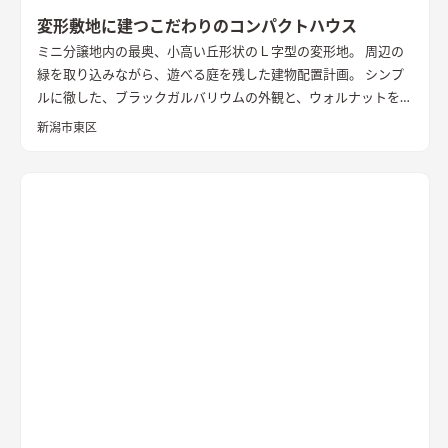
変形敷地に建つこだわりのコンパクトハウス
ミニ分譲地内の最奥、小高い丘形状のＬ字型の変形地。 周辺の
緑を取り込みながら、遊べる庭を残した建物配置計画。 シンプ
ルに徹した、ブラックガルバリウムの外観と、ウォルナットを基
調としたインテリアが、落ち着きのある住まいを演出していま
新潟市東区
す。
外観
黒いガルバリウムとサイディングの組み合わせ。グレー
トーンのサイディングと木目調の軒天を合わせたシンプルな外
観
LDK
大きな窓の開口は、高台の立地を生かした位置に配置。
落ち着いた空間の中でのアクセントとなっている
キッチン
アク
セントの壁は同一柄のクロスを使い、モノトーンでまとめた。
造作ダイニングテーブルのアイアンとの相性を考えた
洗面
玄関
ホールからつながる洗面脱衣室。造作の洗面台とリネン収納、
脱衣ランドリールームと一体とし、ガス乾燥機を併設。家事効
率を向上させた
書斎
２階に配置した趣味部屋。お気に入りのコ
レクションを並べる可動棚。ワーキングスペースとしても活用
できる