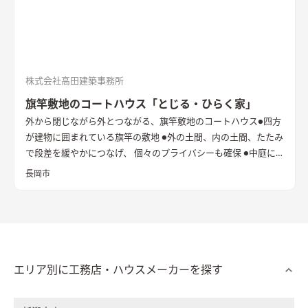
株式会社高田建築事務所
旗竿敷地のコートハウス「とじる・ひらく家」
外から閉じながら外とつながる、旗竿敷地のコートハウス
●四方
が建物に囲まれている旗竿の敷地 ●外の土間、内の土間、たたみ
で段差を緩やかにつなげ、 個々のプライバシーも確保 ●中庭に
立てた純白の壁は、光と風を拡散し内へと届ける
長岡市
エリア別に工務店・ハウスメーカーを探す