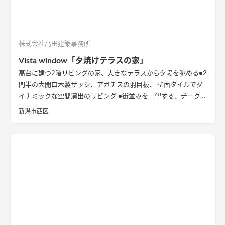
株式会社高田建築事務所
Vista window「夕焼けテラスの家」
高台に建つ2階リビングの家、大きなテラスから夕陽を眺める
●2
間半の大開口木製サッシ、アガチスの羽目板、 壁面タイルでダ
イナミックな空間演出のリビング ●街並みを一望する、チークの
出窓ベンチ ●型の塗り壁に誘われる玄関 内と外が連続的につな
新潟市西区
がる開放的なアプローチ