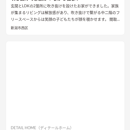
玄関とLDKの2箇所に吹き抜けを設けたお家ができました。家族
が集まるリビングは解放感があり、吹き抜けで繋がる中二階のフ
リースペースからは笑顔の子どもたちが顔を覗かせます。 間取
りは家事のしやすさを考え、キッチンから各お部屋への動線が
新潟市西区
短くなるように設計しました。天然石と無垢材で造作した無添
加住宅オリジナルキッチンや洗面台、無垢の室内建具などは、
漆喰壁や無垢フローリングとの相性もバッチリ。 室内全体に統
一感があり、優しく温かみを感じられます。
DETAIL HOME（ディテールホーム）