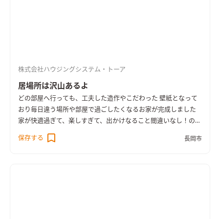
株式会社ハウジングシステム・トーア
居場所は沢山あるよ
どの部屋へ行っても、工夫した造作やこだわった 壁紙となって
おり毎日違う場所や部屋で過ごしたくなるお家が完成しました
家が快適過ぎて、楽しすぎて、出かけなること間違いなし！の建
物ですね 笑顔溢れる日々を過ごしていただけることを 願ってお
保存する
長岡市
ります