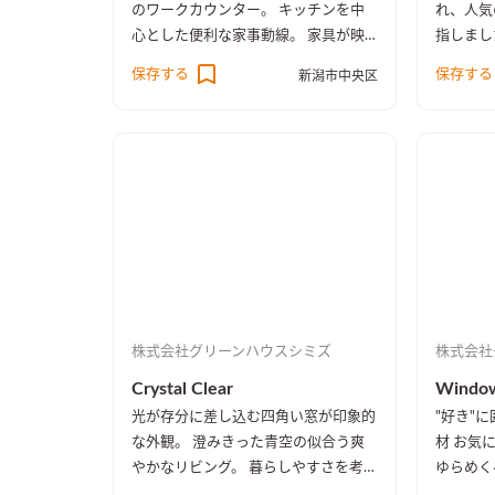
のワークカウンター。 キッチンを中
れ、人気
心とした便利な家事動線。 家具が映
指しまし
えるアトリエのように自由で凛とした
な、ホッ
保存する
保存する
新潟市中央区
空間です。
株式会社グリーンハウスシミズ
株式会社
Crystal Clear
Window
光が存分に差し込む四角い窓が印象的
"好き"
な外観。 澄みきった青空の似合う爽
材 お気
やかなリビング。 暮らしやすさを考
ゆらめく
えた収納計画と ２階リビングならで
たこだわ