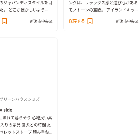
のジャパンディスタイルを目
ングは、リラックス感と遊び心がある
た。 どこか懐かしいよう
モノトーンの空間。 アイランドキッ
とできる住まいです。
チンを中心に、家族のコミュニケーシ
保存する
新潟市中央区
新潟市中央区
ョンがとりやすいＬＤＫは、 パント
リー・浴室・洗面室・ランドリーへも
回遊でき、スムーズな家事動線と生活
動線を実現している。
グリーンハウスシミズ
 side
に囲まれて暮らそう 心地良い素
に入りの家具 愛犬との時間 炎
ペレットストーブ 積み重ね
りが窓辺を飾る