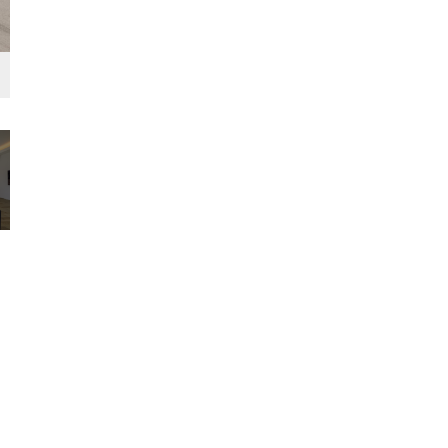
玄関
シンプル・ナチュラル
壁紙
タイル床