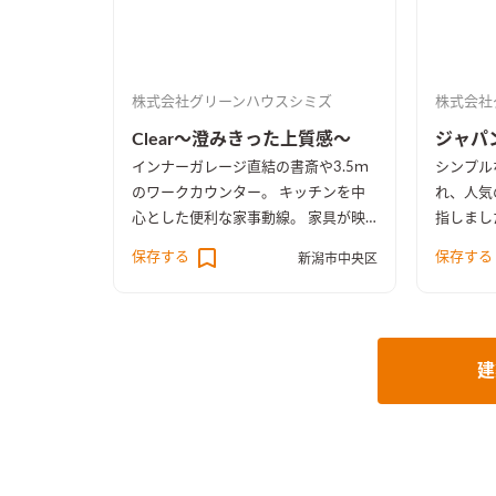
株式会社グリーンハウスシミズ
株式会社
Clear～澄みきった上質感～
ジャパ
インナーガレージ直結の書斎や3.5ｍ
シンプル
のワークカウンター。 キッチンを中
れ、人気
心とした便利な家事動線。 家具が映
指しまし
えるアトリエのように自由で凛とした
な、ホッ
保存する
保存する
新潟市中央区
空間です。
建