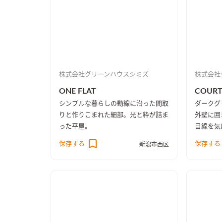
株式会社グリーンハウスシミズ
株式会社
ONE FLAT
COURT
シンプルな暮らしの動線に沿った間取
ダークグ
りと作りこまれた細部。光と粋が詰ま
外壁に囲
った平屋。
目線を気
プライベ
保存する
保存する
新潟市西区
されたそ
ングとダ
ドデッキ
との一体
いに。コ
のインテ
を楽しめ