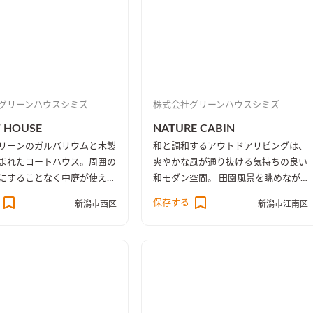
グリーンハウスシミズ
株式会社グリーンハウスシミズ
 HOUSE
NATURE CABIN
リーンのガルバリウムと木製
和と調和するアウトドアリビングは、
まれたコートハウス。周囲の
爽やかな風が通り抜ける気持ちの良い
にすることなく中庭が使える
和モダン空間。 田園風景を眺めなが
ート空間。採光、通風も確保
ら暮らすプライベートデッキでは、テ
保存する
新潟市西区
新潟市江南区
の空間の使い方は自由。リビ
ーブルを移動させてBBQを楽しめる。
イニングから同じ高さでウッ
を施工したことで、より室内
感を感じることができる住ま
ートハウスの中庭は住まう人
リアの一部となって自然環境
る。