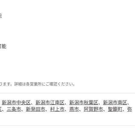
能
可能
ります。詳細は各営業所にご確認ください。
、
新潟市中央区
、
新潟市江南区
、
新潟市秋葉区
、
新潟市南区
、
区
、
三条市
、
新発田市
、
村上市
、
燕市
、
阿賀野市
、
聖籠町
、
弥