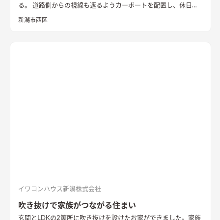
る。 道路側からの視線も遮るようカーポートを配置し、休日に
は気心のしれた友人を招きウッドデッキでBBQ。 お酒を飲みな
新潟市西区
がら語らい、泊まっていけるようゲストルームも配置した。 水
回りの動線は家族・友人も気兼ねなく使えるようこだわり、各所
に収納を配置し片付けやすい工夫ができた。 開放感や収納計画
など見どころが詰まったお家となりました。
エコカラットと間
接照明でおしゃれな玄関
家の顔になる玄関には、間接照明を当
てた新柄エコカラット/ディニタを採用。採光も踏まえ窓も設置
した。
間接照明で映えるアクセントウォール
木目が好きなお施
主様が選んだレッドシダーの木パネル。間接照明を当てると陰
影が映えるデザイン。
ロールスクリーンで仕切れるゲストルーム
奥の空間はロールスクリーンで仕切れるゲストルーム。フロー
リングにすることで普段は広々リビングになる。キッチンとダ
イニングはカフェのような雰囲気を演出。
イワコンハウス新潟株式会社
吹き抜けで家族がつながる住まい
玄関とLDKの2箇所に吹き抜けを設けたお家ができました。家族