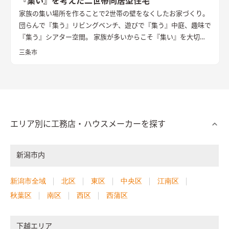
『集い』を考えた二世帯同居型住宅
家族の集い場所を作ることで2世帯の壁をなくしたお家づくり。
団らんで『集う』リビングベンチ、遊びで『集う』中庭、趣味で
『集う』シアター空間。 家族が多いからこそ『集い』を大切に
したお家になっています。
三条市
エリア別に工務店・ハウスメーカーを探す
新潟市内
新潟市全域
北区
東区
中央区
江南区
秋葉区
南区
西区
西蒲区
下越エリア