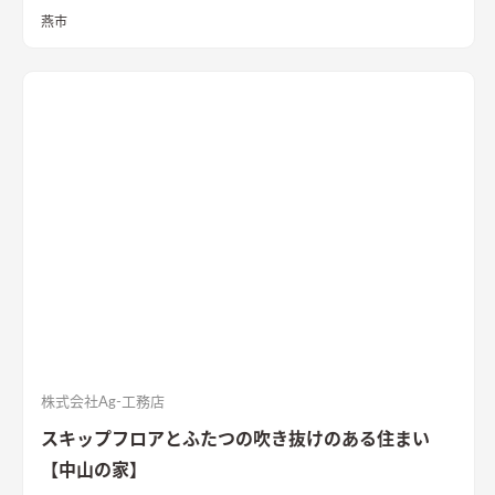
しを実現させました。キッチンを中心に１階をぐるっと１周出
燕市
来るように全体を繋げ、掃除や洗濯、料理などの家事の負担を軽
減できるようプランをしました。
株式会社Ag-工務店
スキップフロアとふたつの吹き抜けのある住まい
【中山の家】