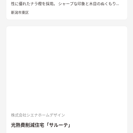
性に優れたナラ樫を採用。 シャープな印象と木目のぬくもりが
調和した飽きのこない空間デザインに仕上げました。 リビング
新潟市東区
の勾配天井には格子と間接照明をあしらいました。 玄関ポーチ
はヘキサゴンスタイルに。 懐かしさと新しさを兼ね備えた個性
的なデザインが魅力の住まい。
質感を活かした外装材
「SOLIDO」を組み合わせた外観
ブラックのガルバリウム鋼板と
セメントの質感を活かした外装材「SOLIDO」を組み合わせた立
体的な外観。シンボルツリーはハナミズキ
シャープな印象と木
目のぬくもりが調和したLDK
和室と隣接したLDK。シャープな
印象と木目のぬくもりが調和した飽きのこない空間デザイン。
LDKの床材に耐久性や耐水性に優れたナラ樫を採用。
セメント
の質感が重厚感のあるキッチン
キッチン背面にも外壁と同じ
「SOLIDO」を施工。セメントの質感が重厚感を演出
株式会社シエナホームデザイン
光熱費削減住宅「サルーテ」