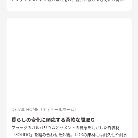
を設置することで眺望を確保。 リビング・ダイニング上部を全
て勾配天井にすることで開放的な大空間作りました。 インテリ
アはブラックを随所に使うことで空間を引き締め、赤みのある
木目を広い面積に使うことで品の中に温かみのある空間ができ
ました。
DETAIL HOME（ディテールホーム）
暮らしの変化に順応する柔軟な間取り
ブラックのガルバリウムとセメントの質感を活かした外装材
「SOLIDO」を組み合わせた外観。 LDKの床材には耐久性や耐水