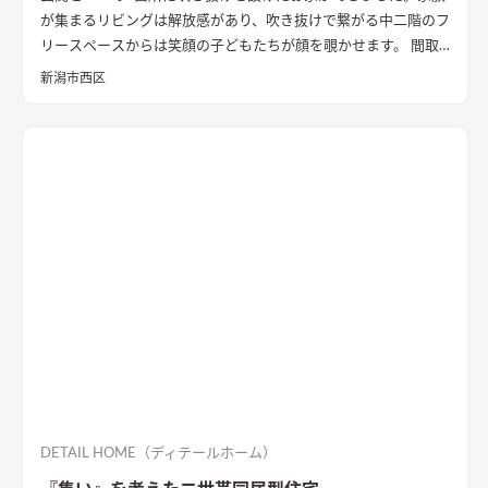
が集まるリビングは解放感があり、吹き抜けで繋がる中二階のフ
リースペースからは笑顔の子どもたちが顔を覗かせます。 間取
りは家事のしやすさを考え、キッチンから各お部屋への動線が
新潟市西区
短くなるように設計しました。天然石と無垢材で造作した無添
加住宅オリジナルキッチンや洗面台、無垢の室内建具などは、
漆喰壁や無垢フローリングとの相性もバッチリ。 室内全体に統
一感があり、優しく温かみを感じられます。
DETAIL HOME（ディテールホーム）