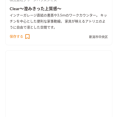
株式会社グリーンハウスシミズ
Clear～澄みきった上質感～
インナーガレージ直結の書斎や3.5ｍのワークカウンター。 キッ
チンを中心とした便利な家事動線。 家具が映えるアトリエのよ
うに自由で凛とした空間です。
保存する
新潟市中央区