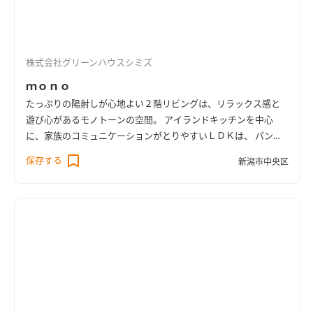
株式会社グリーンハウスシミズ
ｍｏｎｏ
たっぷりの陽射しが心地よい２階リビングは、リラックス感と
遊び心があるモノトーンの空間。 アイランドキッチンを中心
に、家族のコミュニケーションがとりやすいＬＤＫは、 パント
リー・浴室・洗面室・ランドリーへも回遊でき、スムーズな家事
保存する
新潟市中央区
動線と生活動線を実現している。