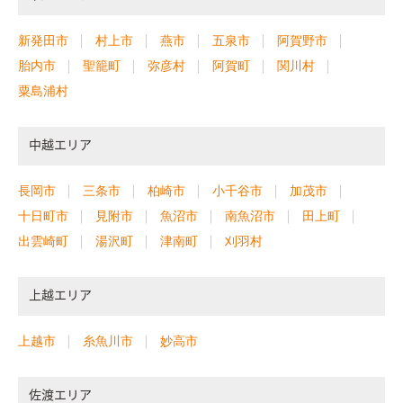
新発田市
村上市
燕市
五泉市
阿賀野市
胎内市
聖籠町
弥彦村
阿賀町
関川村
粟島浦村
中越エリア
長岡市
三条市
柏崎市
小千谷市
加茂市
十日町市
見附市
魚沼市
南魚沼市
田上町
出雲崎町
湯沢町
津南町
刈羽村
上越エリア
上越市
糸魚川市
妙高市
佐渡エリア