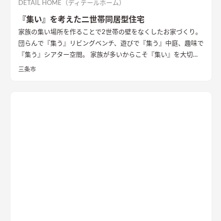
DETAIL HOME（ディテールホーム）
『集い』を考えた二世帯同居型住宅
家族の集い場所を作ることで2世帯の壁をなくしたお家づくり。
団らんで『集う』リビングベンチ、遊びで『集う』中庭、趣味で
『集う』シアター空間。 家族が多いからこそ『集い』を大切に
したお家になっています。
三条市