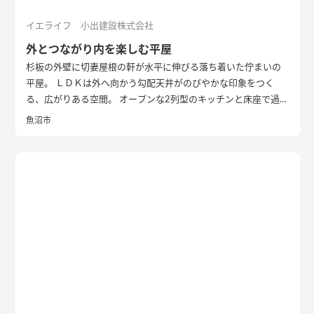
イエライフ 小出建設株式会社
外とつながり内を楽しむ平屋
杉板の外壁に切妻屋根の軒が水平に伸びる落ち着いた佇まいの
平屋。 ＬＤＫは外へ向かう勾配天井がのびやかな印象をつく
る、広がりある空間。 オープンな2列型のキッチンと床座で過ご
す畳敷きのリビングが隣り合い、料理をする時、食事の時、く
魚沼市
つろぐ時、いつも外とのつながりを感じながら暮らすことがで
きます。 畳に大きな円卓を置いて、料理をしながら人と集う時
間を楽しみたい。 そんな住まい手様の思いを叶えた住まいとな
りました。 無垢の一枚板を使った造作キッチンや左官仕上げの
壁、レッドシダーの天井など、素材の豊かな表情や手触りを感じ
られる内装も家の内に居心地を作り出しています。 断熱性能は
HEAT20 G2以上。 雪国の長く厳しい冬も家の内での暮らしを楽
しく、心地よく。 外を感じながら暮らす、あたたかな平屋の住
まいです。