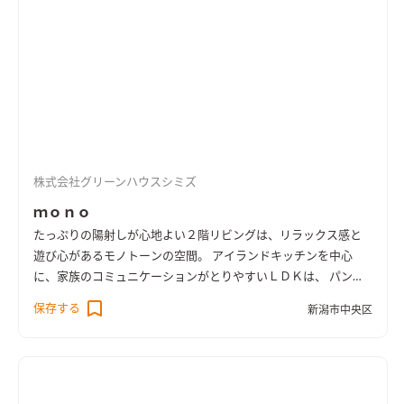
株式会社グリーンハウスシミズ
ｍｏｎｏ
たっぷりの陽射しが心地よい２階リビングは、リラックス感と
遊び心があるモノトーンの空間。 アイランドキッチンを中心
に、家族のコミュニケーションがとりやすいＬＤＫは、 パント
リー・浴室・洗面室・ランドリーへも回遊でき、スムーズな家事
保存する
新潟市中央区
動線と生活動線を実現している。