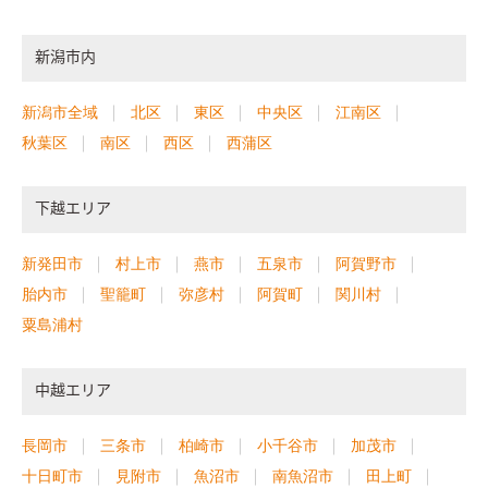
新潟市内
新潟市全域
北区
東区
中央区
江南区
秋葉区
南区
西区
西蒲区
下越エリア
新発田市
村上市
燕市
五泉市
阿賀野市
胎内市
聖籠町
弥彦村
阿賀町
関川村
粟島浦村
中越エリア
長岡市
三条市
柏崎市
小千谷市
加茂市
十日町市
見附市
魚沼市
南魚沼市
田上町