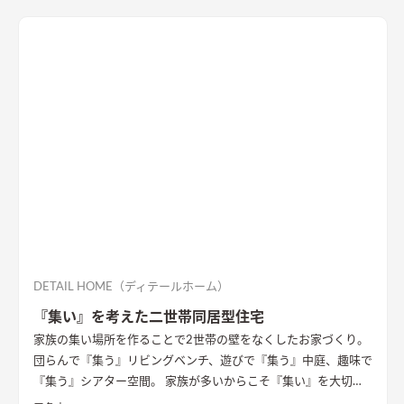
加住宅オリジナルキッチンや洗面台、無垢の室内建具などは、
漆喰壁や無垢フローリングとの相性もバッチリ。 室内全体に統
一感があり、優しく温かみを感じられます。
DETAIL HOME（ディテールホーム）
『集い』を考えた二世帯同居型住宅
家族の集い場所を作ることで2世帯の壁をなくしたお家づくり。
団らんで『集う』リビングベンチ、遊びで『集う』中庭、趣味で
『集う』シアター空間。 家族が多いからこそ『集い』を大切に
したお家になっています。