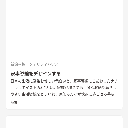
新潟材協 クオリティハウス
家事導線をデザインする
日々の生活に馴染む優しい色合いと、家事導線にこだわったナチ
ュラルテイストのSさん邸。家族が増えても十分な収納や暮らし
やすい生活導線をとりいれ、家族みんなが快適に過ごせる暮ら
しを実現させました。キッチンを中心に１階をぐるっと１周出
燕市
来るように全体を繋げ、掃除や洗濯、料理などの家事の負担を軽
減できるようプランをしました。