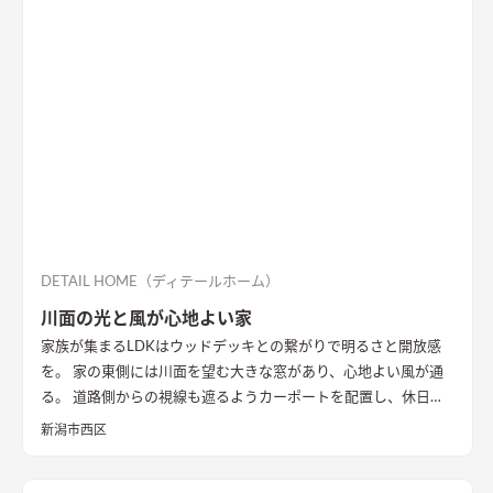
DETAIL HOME（ディテールホーム）
川面の光と風が心地よい家
家族が集まるLDKはウッドデッキとの繋がりで明るさと開放感
を。 家の東側には川面を望む大きな窓があり、心地よい風が通
る。 道路側からの視線も遮るようカーポートを配置し、休日に
は気心のしれた友人を招きウッドデッキでBBQ。 お酒を飲みな
新潟市西区
がら語らい、泊まっていけるようゲストルームも配置した。 水
回りの動線は家族・友人も気兼ねなく使えるようこだわり、各所