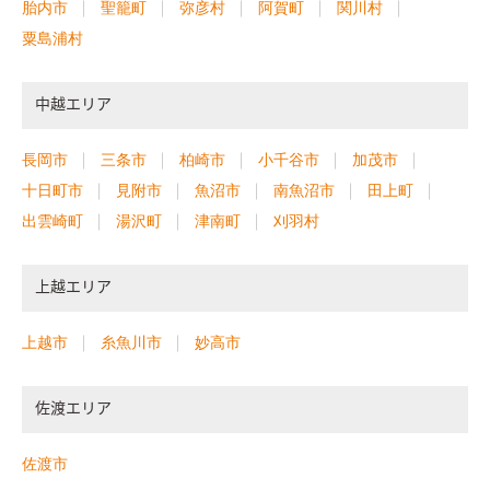
胎内市
聖籠町
弥彦村
阿賀町
関川村
粟島浦村
中越エリア
長岡市
三条市
柏崎市
小千谷市
加茂市
十日町市
見附市
魚沼市
南魚沼市
田上町
出雲崎町
湯沢町
津南町
刈羽村
上越エリア
上越市
糸魚川市
妙高市
佐渡エリア
佐渡市