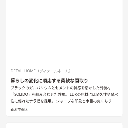
ました。
DETAIL HOME（ディテールホーム）
暮らしの変化に順応する柔軟な間取り
ブラックのガルバリウムとセメントの質感を活かした外装材
「SOLIDO」を組み合わせた外観。 LDKの床材には耐久性や耐水
性に優れたナラ樫を採用。 シャープな印象と木目のぬくもりが
調和した飽きのこない空間デザインに仕上げました。 リビング
新潟市東区
の勾配天井には格子と間接照明をあしらいました。 玄関ポーチ
はヘキサゴンスタイルに。 懐かしさと新しさを兼ね備えた個性
的なデザインが魅力の住まい。
質感を活かした外装材