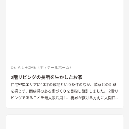
DETAIL HOME（ディテールホーム）
2階リビングの長所を生かしたお家
住宅密集エリアに43坪の敷地という条件のなか、隣家との距離
を感じず、開放感のある家づくりを目指し設計しました。 2階リ
ビングであることを最大限活用し、視界が抜ける方向に大開口
を設置することで眺望を確保。 リビング・ダイニング上部を全
て勾配天井にすることで開放的な大空間作りました。 インテリ
アはブラックを随所に使うことで空間を引き締め、赤みのある
木目を広い面積に使うことで品の中に温かみのある空間ができ