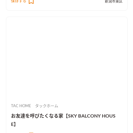
保存する
新潟市東区
族との時間を大切にしたい方にご興味をお持ちいただけると嬉
しいです。 こちらの建物は、後に迎える家族がたくさんの時間
を同じ空間で過ごすことができるよう設計しております。 大き
な吹き抜けを活かしたLDKはフロアを問わず家族を感じること
ができ、開放的なデザインは心にゆとりが持てます。 快適に過
ごせる性能面と毎日の生活の中で喜びを感じる魅力を持ち合わ
せた住宅です！ 最近では自宅でアウトドアを楽しまれるご家庭
もございます。 昼夜問わず、思い出量産のマイホーム。毎日が
楽しく過ごせます。
TAC HOME タックホーム
お友達を呼びたくなる家【SKY BALCONY HOUS
E】