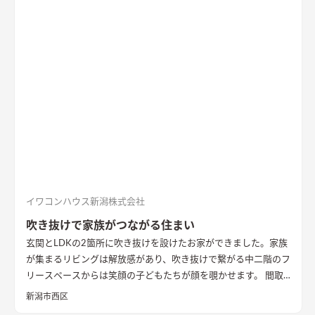
に収納を配置し片付けやすい工夫ができた。 開放感や収納計画
など見どころが詰まったお家となりました。
エコカラットと間
接照明でおしゃれな玄関
家の顔になる玄関には、間接照明を当
てた新柄エコカラット/ディニタを採用。採光も踏まえ窓も設置
した。
間接照明で映えるアクセントウォール
木目が好きなお施
主様が選んだレッドシダーの木パネル。間接照明を当てると陰
影が映えるデザイン。
ロールスクリーンで仕切れるゲストルーム
奥の空間はロールスクリーンで仕切れるゲストルーム。フロー
リングにすることで普段は広々リビングになる。キッチンとダ
イニングはカフェのような雰囲気を演出。
イワコンハウス新潟株式会社
吹き抜けで家族がつながる住まい
玄関とLDKの2箇所に吹き抜けを設けたお家ができました。家族
が集まるリビングは解放感があり、吹き抜けで繋がる中二階のフ
リースペースからは笑顔の子どもたちが顔を覗かせます。 間取
りは家事のしやすさを考え、キッチンから各お部屋への動線が
新潟市西区
短くなるように設計しました。天然石と無垢材で造作した無添