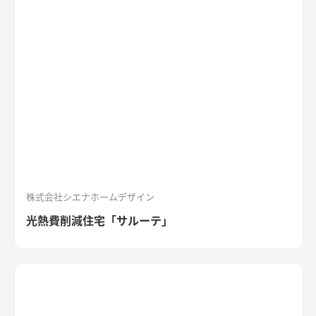
「SOLIDO」を組み合わせた外観
ブラックのガルバリウム鋼板と
セメントの質感を活かした外装材「SOLIDO」を組み合わせた立
体的な外観。シンボルツリーはハナミズキ
シャープな印象と木
目のぬくもりが調和したLDK
和室と隣接したLDK。シャープな
印象と木目のぬくもりが調和した飽きのこない空間デザイン。
LDKの床材に耐久性や耐水性に優れたナラ樫を採用。
セメント
の質感が重厚感のあるキッチン
キッチン背面にも外壁と同じ
「SOLIDO」を施工。セメントの質感が重厚感を演出
株式会社シエナホームデザイン
光熱費削減住宅「サルーテ」