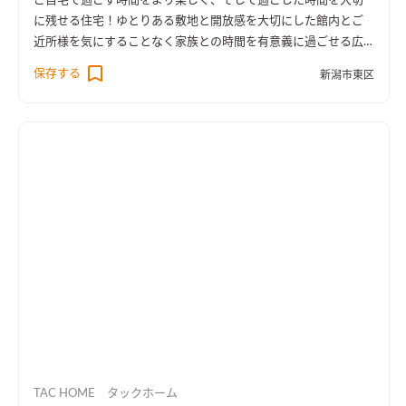
ご自宅で過ごす時間をより楽しく、そして過ごした時間を大切
に残せる住宅！ゆとりある敷地と開放感を大切にした館内とご
近所様を気にすることなく家族との時間を有意義に過ごせる広
い屋上が特徴です。子育て世代の生活の質を応援します。家族が
保存する
新潟市東区
集まる家、友達を呼びたくなる家です。
TAC HOME タックホーム