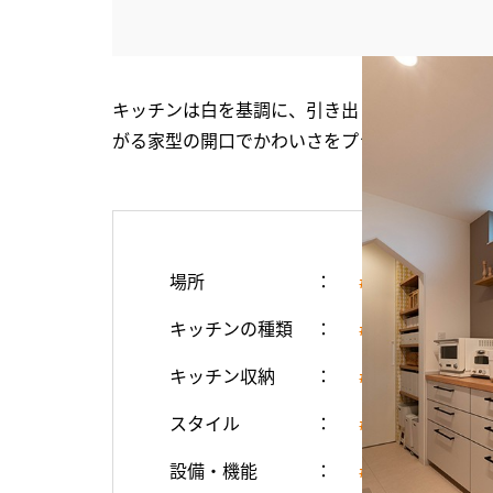
キッチンは白を基調に、引き出しの黒い取っ手
がる家型の開口でかわいさをプラス
場所
#キッチン
キッチンの種類
#カウンターキ
キッチン収納
#カップボード
スタイル
#シンプル・ナ
設備・機能
#造作家具（棚）