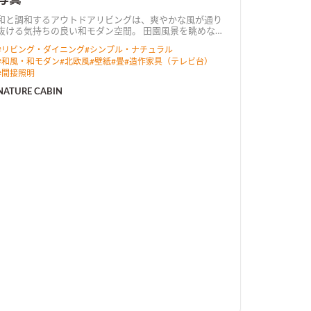
和と調和するアウトドアリビングは、爽やかな風が通り
抜ける気持ちの良い和モダン空間。 田園風景を眺めなが
ら暮らすプライベートデッキでは、テーブルを移動させ
#
リビング・ダイニング
#
シンプル・ナチュラル
てBBQを楽しめる。
#
和風・和モダン
#
北欧風
#
壁紙
#
畳
#
造作家具（テレビ台）
#
間接照明
NATURE CABIN