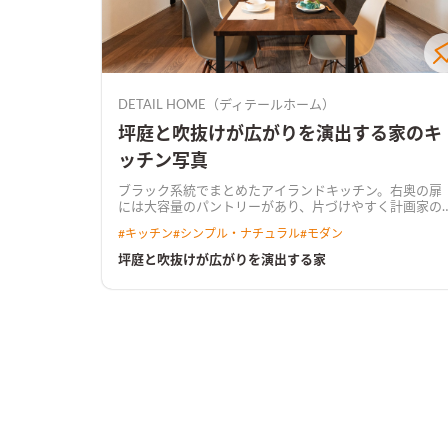
DETAIL HOME（ディテールホーム）
坪庭と吹抜けが広がりを演出する家のキ
ッチン写真
ブラック系統でまとめたアイランドキッチン。右奥の扉
には大容量のパントリーがあり、片づけやすく計画
家の
中にいながら広がりを感じ、外からの視線が気になりず
#
キッチン
#
シンプル・ナチュラル
#
モダン
らいよう坪庭と吹抜けを計画しました。 坪庭は玄関に入
った瞬間から緑を取り込み、かつLDKからも眺められる
坪庭と吹抜けが広がりを演出する家
位置へ配置しました。 リビングには２階のホールとつな
がるよう光が差し込む吹抜けを設け、上下階のつながり
が出るよう設計。 LDKからは坪庭、畳コーナー、ウッド
デッキ等を横展開で部屋を配置することでのびやかに抜
けが生まれます。 吹抜けは家の上下をつなぎ、坪庭は家
の左右の抜けを演出し、広がりを演出する住まいが完成
しました。
間接照明と天然石の壁で高級感のある玄関天
然石と間接照明で雰囲気を演出した玄関。正面の緑が出
迎える.
直線型のLDKに横展開でウッドデッキ、畳コーナ
ー、坪庭と隣接し広がりを演出。ダイニングからは食事
をしながら植栽を眺められるように設計した。
ブラック
でまとめた高級感のあるアイランドキッチンブラック系