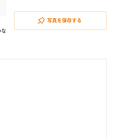
写真を
保存する
つな