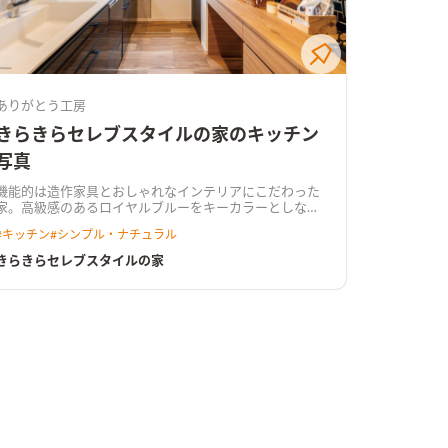
ありがとう工房
きらきらセレブスタイルの家のキッチン
写真
機能的は造作家具とおしゃれなインテリアにこだわった
家。高級感のあるロイヤルブルーをキーカラーとしなが
ら、木や石、タイルなどの素材感・質感を活かしたイン
#
キッチン
#
シンプル・ナチュラル
テリア。 「ここにこんなのあったらいいよね」を満たす
機能的な造作家具たち、 動線を考えた間取りや収納も充
きらきらセレブスタイルの家
実。