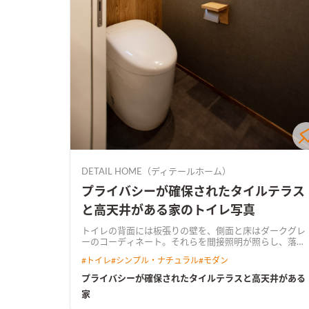
DETAIL HOME（ディテールホーム）
プライバシーが確保されたタイルテラス
と高天井がある家のトイレ写真
トイレの背面には板張りの壁を、側面と床はダークグレ
ーのコーディネート。それらを間接照明が照らし、落ち
着きのある上質な空間に
#
トイレ
#
シンプル・ナチュラル
#
モダン
プライバシーが確保されたタイルテラスと高天井がある
家