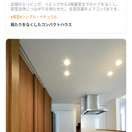
玄関からリビング、リビングから2階寝室までのドアをなくし、
居室全体につながりを持たせた。 全室空調をエアコン1台でまか
ない、トイレも寒くない高気密・高断熱仕様。 プライバシーを
#
居室
#
シンプル・ナチュラル
確保するため、吹抜けを通じて2階南窓からリビングへ採光。 吹
抜けにグレーチングを置いて足場を設け、採光しながら吹抜けス
隔たりをなくしたコンパクトハウス
ペースを有効活用できるようにした。 外観は全体をグレーでま
とめ、素材感やトーンを変えることでアグレッシブな印象に。