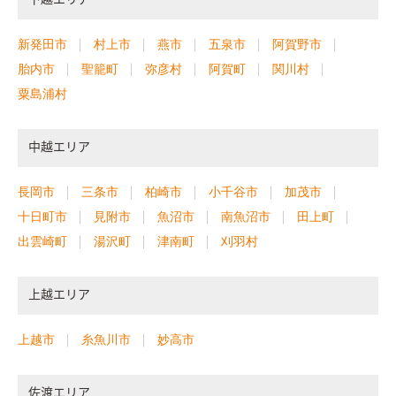
下越エリア
新発田市
村上市
燕市
五泉市
阿賀野市
胎内市
聖籠町
弥彦村
阿賀町
関川村
粟島浦村
中越エリア
長岡市
三条市
柏崎市
小千谷市
加茂市
十日町市
見附市
魚沼市
南魚沼市
田上町
出雲崎町
湯沢町
津南町
刈羽村
上越エリア
上越市
糸魚川市
妙高市
佐渡エリア