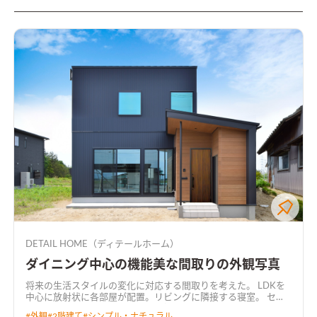
DETAIL HOME（ディテールホーム）
ダイニング中心の機能美な間取りの外観写真
将来の生活スタイルの変化に対応する間取りを考えた。 LDKを
中心に放射状に各部屋が配置。リビングに隣接する寝室。 セン
ターダイニング吹抜け。吹抜けと繋がる共有デスクルーム。 み
#
外観
#
2階建て
#
シンプル・ナチュラル