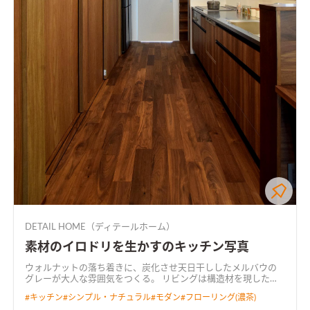
DETAIL HOME（ディテールホーム）
素材のイロドリを生かすのキッチン写真
ウォルナットの落ち着きに、炭化させ天日干ししたメルバウの
グレーが大人な雰囲気をつくる。 リビングは構造材を現した勾
配天井にして、開放的な空間に。 要所にウォルナット、メルバ
#
キッチン
#
シンプル・ナチュラル
#
モダン
#
フローリング(濃茶)
ウ、塗り壁を使用し素材感を大切に。