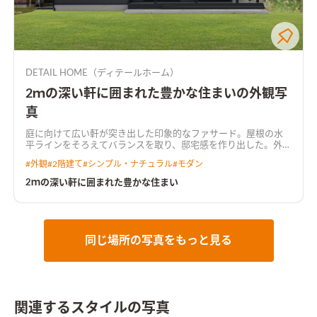
てた住まいに仕上がった。
DETAIL HOME（ディテールホーム）
2ｍの深い軒に囲まれた豊かな住まいの外観写
真
庭に向けて広い軒が突き出した印象的なファサード。屋根の水
平ラインをそろえてバランスを取り、邸宅感を作り出した。外壁
素材にはMEMORIAを採用し、マットな質感で上品な印象にしつ
#
外観
#
2階建て
#
シンプル・ナチュラル
#
モダン
らえた
2ｍの深い軒に囲まれた豊かな住まい
同じ場所の写真をもっと見る
関連するスタイルの写真