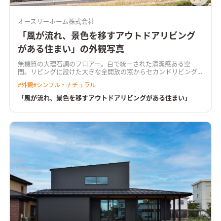
オースリーホーム株式会社
「風が流れ、景色を移すアウトドアリビング
がある住まい」の外観写真
無機質の大理石調のフロアー。白で統一された清潔感ある空
間。リビングに設けた大きな全開放の窓からセカンドリビング
のウッドデッキに気軽に出入りできる間取り。 施主様の一番の
#
外観
#
シンプル・ナチュラル
こだわりスペース。 友人の多い施主様は家族ぐるみでバーべキ
ューをすることを家づくりの中心にした。雨が降れば屋根付き
「風が流れ、景色を移すアウトドアリビングがある住まい」
のウッドデッキで。晴れればウッドデッキに隣接した芝生でいつ
でも気軽にバーベキューができる。 施主様の要望で明るいＤＫ
に仕上げた。 キッチンカウンターの背面の窓からいつも光が入
る設計に。キッチンから直接ウッドデッキに出入りできる窓も
設けた。バーベキューの配膳、後片付けがとっても楽になる様
工夫した。 ゲストがまっすぐバーべキュー会場である芝生に行
けるウェルカムアプローチ。 写真では見えないが玄関対面には
バーべキュー道具や芝生のメンテ機材が入れられる大きな外部
収納を設けた。楽しい休日が過ごせる配慮満載になっている。
白で統一したおしゃれな玄関ホール。造作の下駄箱と大きい窓
から入る光が趣ある空間を作り出している。 収納力重視の洗面
室。お子様用のタンスも入れるゆとりの空間。 家族全員の下着
やタオルは全てここに収納できるようにした。 凹凸のある個性
的な外観。 風が流れ、四季の変化を感じられる住まいが実現し
た。 プライベートを気にせず家でアウトドアを楽しむために建