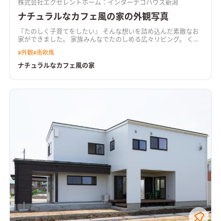
株式会社エクセレントホーム：インターデコハウス新潟
ナチュラルなカフェ風の家の外観写真
『たのしく子育てをしたい』 そんな想いを詰め込んだ素敵なお
家ができました。 家族みんなでたのしめる広々リビング。 くつ
ろぐ場であるのはもちろん、仕事、勉強、遊びなど、家族それぞ
#
外観
#
南欧風
れがリラックスして過ごせるようこだわりました。
ナチュラルなカフェ風の家