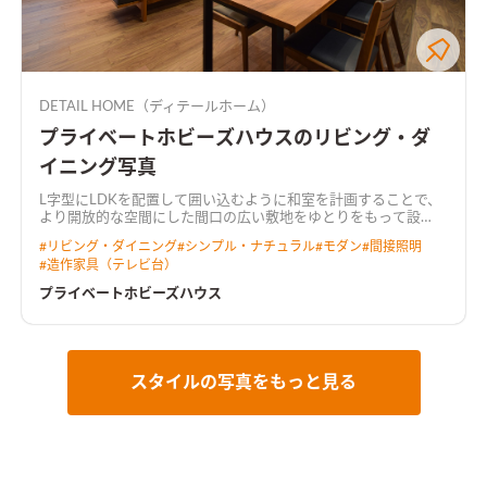
DETAIL HOME（ディテールホーム）
プライベートホビーズハウスのリビング・ダ
イニング写真
L字型にLDKを配置して囲い込むように和室を計画することで、
より開放的な空間にした
間口の広い敷地をゆとりをもって設
計。 キッチンには行き止まりがなく、ぐるぐると回遊できる動
#
リビング・ダイニング
#
シンプル・ナチュラル
#
モダン
#
間接照明
線とした。 LDKからは中庭が望め、植栽が四季の移ろいを感じ
#
造作家具（テレビ台）
させてくれる。 2階にご夫婦で使えるホビールームを設置し、コ
ロナ禍でのお家時間の充実や、リモートワークなど多岐に渡り
プライベートホビーズハウス
用途がある。 トーンを落とした飽きのこないインテリアと造作
家具が調和した住まい。
天井を彫り込んで折り上げ照明を配し
た広がりのあるLDK天井をきれいに残しつつ、広がりのある空間
を演出しました。 カーテンボックスを造作し、カーテンレール
を隠すことによって、生活感を感じさせない工夫も施していま
スタイルの写真をもっと見る
す。
プライベートなホビールームオンラインゲームやリモートワ
ークに集中できるよう、あえて個室化したプライベートなホビ
ールーム。 たくさんもっている漫画本を収納できる大容量の本
棚を造作しました