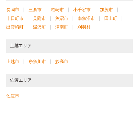
長岡市
三条市
柏崎市
小千谷市
加茂市
十日町市
見附市
魚沼市
南魚沼市
田上町
出雲崎町
湯沢町
津南町
刈羽村
上越エリア
上越市
糸魚川市
妙高市
佐渡エリア
佐渡市