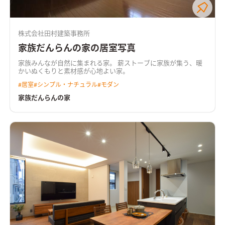
株式会社田村建築事務所
家族だんらんの家の居室写真
家族みんなが自然に集まれる家。 薪ストーブに家族が集う、暖
かいぬくもりと素材感が心地よい家。
#
居室
#
シンプル・ナチュラル
#
モダン
家族だんらんの家