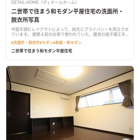
DETAIL HOME（ディテールホーム）
二世帯で住まう和モダン平屋住宅の洗面所・
脱衣所写真
中庭を囲むレイアウトによって、採光とプライバシーを両立させ
ています。 建替え前の古家で使われていた、建具の組子細工を
再利用し、新旧が絶妙に融合したデザインとなりました。
#
洗面所・脱衣所
#
モダン
#
和風・和モダン
二世帯で住まう和モダン平屋住宅