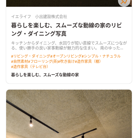
イエライフ 小出建設株式会社
暮らしを楽しむ、スムーズな動線の家のリビ
ング・ダイニング写真
キッチンからダイニング、水回りが短い直線でスムーズにつなが
る、使い勝手の良い家事動線が魅力的な住まい。 南のゆったり
広い庭へ向くＬＤＫは、吹き抜けからも光を取り込む明るく心
#
リビング・ダイニング
#
オープンリビング
#
シンプル・ナチュラル
地よい空間。 奥行きのあるウッドデッキを介して庭へと暮らし
#
自然素材
#
フローリング(茶)
#
吹き抜け
#
造作家具（棚）
が広がります。 リビングに隣り合う和室はＬＤＫと一体で使え
#
造作家具（テレビ台）
る開放的なスペース。 無垢の床や羽目板の天井、空間にぴった
りと納めた木製の造作家具など、あたたかな木の質感が室内に寛
暮らしを楽しむ、スムーズな動線の家
いだ雰囲気をつくっています。 ＨEAT20 Ｇ2以上の断熱性能を
備え床下エアコンによる暖房を採用。性能も使い勝手も大切に
作った住まいです。