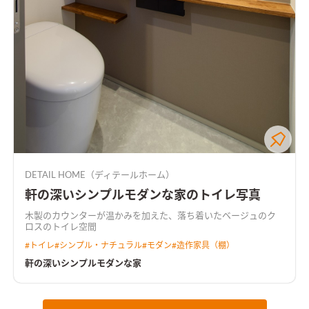
DETAIL HOME（ディテールホーム）
軒の深いシンプルモダンな家のトイレ写真
木製のカウンターが温かみを加えた、落ち着いたベージュのク
ロスのトイレ空間
#
トイレ
#
シンプル・ナチュラル
#
モダン
#
造作家具（棚）
軒の深いシンプルモダンな家