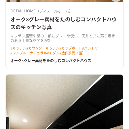
DETAIL HOME（ディテールホーム）
オーク×グレー素材をたのしむコンパクトハウ
スのキッチン写真
キッチン腰壁や壁の一部にグレーを使い、天井と共に落ち着き
のある上質な空間を演出
#
キッチン
#
カウンターキッチン
#
カップボード
#
パントリー
#
シンプル・ナチュラル
#
モダン
#
造作家具（棚）
オーク×グレー素材をたのしむコンパクトハウス