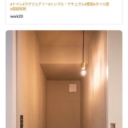
#
トイレ
#
ラグジュアリー
#
シンプル・ナチュラル
#
壁紙
#
タイル壁
#
間接照明
work20