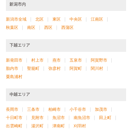
新潟市内
新潟市全域
北区
東区
中央区
江南区
秋葉区
南区
西区
西蒲区
下越エリア
新発田市
村上市
燕市
五泉市
阿賀野市
胎内市
聖籠町
弥彦村
阿賀町
関川村
粟島浦村
中越エリア
長岡市
三条市
柏崎市
小千谷市
加茂市
十日町市
見附市
魚沼市
南魚沼市
田上町
出雲崎町
湯沢町
津南町
刈羽村