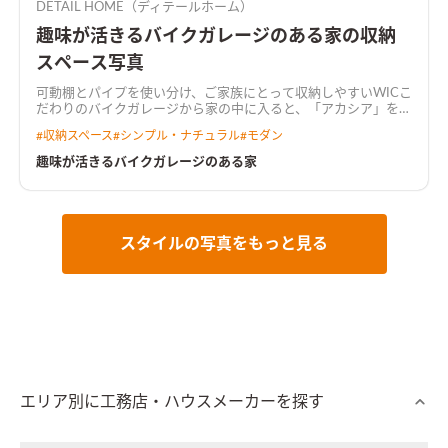
DETAIL HOME（ディテールホーム）
趣味が活きるバイクガレージのある家の収納
スペース写真
可動棚とパイプを使い分け、ご家族にとって収納しやすいWIC
こ
だわりのバイクガレージから家の中に入ると、「アカシア」を基
調とした落ち着いた雰囲気のLDK。 リビング続きの和室や鉄骨
#
収納スペース
#
シンプル・ナチュラル
#
モダン
階段、開口の先に広がる庭は、暮らしをより豊かにする。
アカ
シアを基調とした落ち着いた雰囲気のLDK壁掛けTV裏はこだわ
趣味が活きるバイクガレージのある家
りのタイルで空間のアクセントに
キッチンは濃いめの木調をセ
レクトキッチンはLDKの雰囲気に合わせて濃いめの木調をセレ
クト。キッチン横につながる水回り動線はより普段の家事動線
を楽にする
施主こだわりのバイクガレージ趣味のバイク用品な
どをガレージに収納、暮らしながらカスタマイズしていく
スタイルの写真をもっと見る
エリア別に工務店・ハウスメーカーを探す