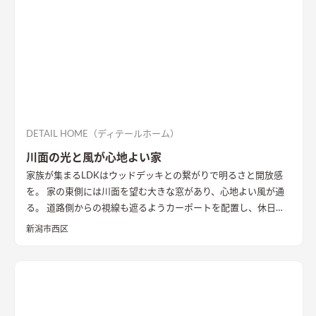
DETAIL HOME（ディテールホーム）
川面の光と風が心地よい家
家族が集まるLDKはウッドデッキとの繋がりで明るさと開放感
を。 家の東側には川面を望む大きな窓があり、心地よい風が通
る。 道路側からの視線も遮るようカーポートを配置し、休日に
は気心のしれた友人を招きウッドデッキでBBQ。 お酒を飲みな
新潟市西区
がら語らい、泊まっていけるようゲストルームも配置した。 水
回りの動線は家族・友人も気兼ねなく使えるようこだわり、各所
に収納を配置し片付けやすい工夫ができた。 開放感や収納計画
など見どころが詰まったお家となりました。
エコカラットと間
接照明でおしゃれな玄関
家の顔になる玄関には、間接照明を当