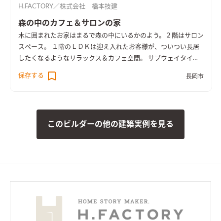
H.FACTORY／株式会社 橋本技建
森の中のカフェ＆サロンの家
木に囲まれたお家はまるで森の中にいるかのよう。２階はサロン
スペース。 １階のＬＤＫは迎え入れたお客様が、ついつい長居
したくなるようなリラックス＆カフェ空間。 サブウェイタイル
のキッチン背面の造作棚には、お気に入りを飾って『魅せる
保存する
長岡市
棚』にも。
このビルダーの他の建築実例を見る