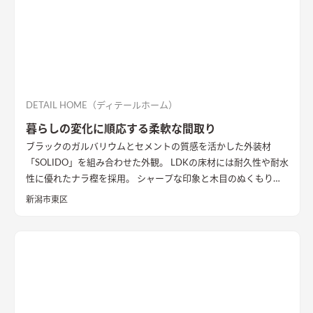
DETAIL HOME（ディテールホーム）
暮らしの変化に順応する柔軟な間取り
ブラックのガルバリウムとセメントの質感を活かした外装材
「SOLIDO」を組み合わせた外観。 LDKの床材には耐久性や耐水
性に優れたナラ樫を採用。 シャープな印象と木目のぬくもりが
調和した飽きのこない空間デザインに仕上げました。 リビング
新潟市東区
の勾配天井には格子と間接照明をあしらいました。 玄関ポーチ
はヘキサゴンスタイルに。 懐かしさと新しさを兼ね備えた個性
的なデザインが魅力の住まい。
質感を活かした外装材
「SOLIDO」を組み合わせた外観
ブラックのガルバリウム鋼板と
セメントの質感を活かした外装材「SOLIDO」を組み合わせた立
体的な外観。シンボルツリーはハナミズキ
シャープな印象と木
目のぬくもりが調和したLDK
和室と隣接したLDK。シャープな