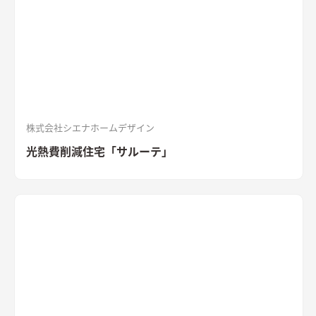
印象と木目のぬくもりが調和した飽きのこない空間デザイン。
LDKの床材に耐久性や耐水性に優れたナラ樫を採用。
セメント
の質感が重厚感のあるキッチン
キッチン背面にも外壁と同じ
「SOLIDO」を施工。セメントの質感が重厚感を演出
株式会社シエナホームデザイン
光熱費削減住宅「サルーテ」