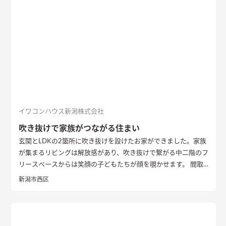
てた新柄エコカラット/ディニタを採用。採光も踏まえ窓も設置
した。
間接照明で映えるアクセントウォール
木目が好きなお施
主様が選んだレッドシダーの木パネル。間接照明を当てると陰
影が映えるデザイン。
ロールスクリーンで仕切れるゲストルーム
奥の空間はロールスクリーンで仕切れるゲストルーム。フロー
リングにすることで普段は広々リビングになる。キッチンとダ
イニングはカフェのような雰囲気を演出。
イワコンハウス新潟株式会社
吹き抜けで家族がつながる住まい
玄関とLDKの2箇所に吹き抜けを設けたお家ができました。家族
が集まるリビングは解放感があり、吹き抜けで繋がる中二階のフ
リースペースからは笑顔の子どもたちが顔を覗かせます。 間取
りは家事のしやすさを考え、キッチンから各お部屋への動線が
新潟市西区
短くなるように設計しました。天然石と無垢材で造作した無添
加住宅オリジナルキッチンや洗面台、無垢の室内建具などは、
漆喰壁や無垢フローリングとの相性もバッチリ。 室内全体に統
一感があり、優しく温かみを感じられます。