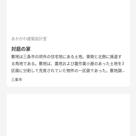
あかがわ建築設計室
対庭の家
敷地は三条市の郊外の住宅地にある土地。東側と北側に接道す
る角地である。敷地は、農地および農作業小屋のあった土地を3
区画に分割して売買されていた物件の一区画であった。敷地調
査の際、はじめはとても開けたのどかな場所という印象であっ
三条市
た。 しかし、残りの2区画のうちの一つは計画敷地の南面にあ
り、敷地面積もとても広い区画であったため、まずはいずれ建つ
であろう隣家のボリューム検討から始めることとした。 想定で
きるかぎりの最も悪条件になるボリューム検討をおこない、太
陽光シミュレーションや3Dパースなどにより、こちらの建物の
配置計画とボリューム検討や開口部の検討を重ねた。 すると、
南面からの直接的な採光を室内に取り入れることは難しかっ
た。南面に大きな庭を設け、その庭に対して開く案も検討した