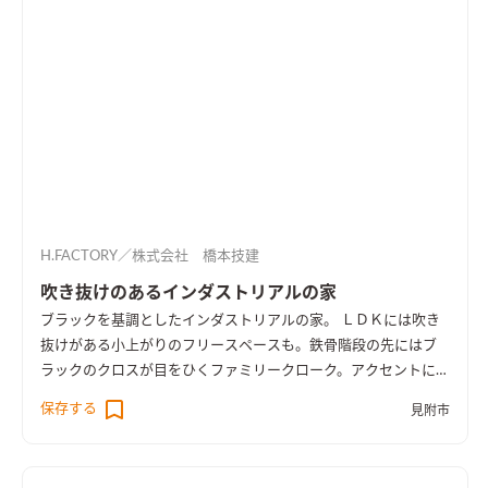
H.FACTORY／株式会社 橋本技建
吹き抜けのあるインダストリアルの家
ブラックを基調としたインダストリアルの家。 ＬＤＫには吹き
抜けがある小上がりのフリースペースも。鉄骨階段の先にはブ
ラックのクロスが目をひくファミリークローク。アクセントにデ
ニム柄の壁紙を。男前の家になりました。
保存する
見附市