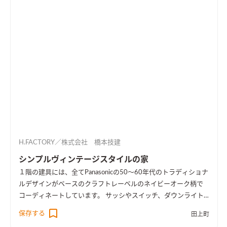
H.FACTORY／株式会社 橋本技建
シンプルヴィンテージスタイルの家
１階の建具には、全てPanasonicの50～60年代のトラディショナ
ルデザインがベースのクラフトレーベルのネイビーオーク柄で
コーディネートしています。 サッシやスイッチ、ダウンライト
をブラックにして、グレーの壁紙と床、ネイビー色がマッチし
保存する
田上町
て、ヴィンテージ感のあるカッコイイお家が出来ました。