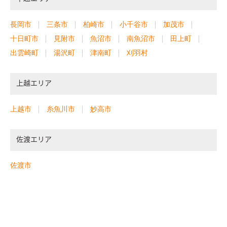
長岡市
三条市
柏崎市
小千谷市
加茂市
十日町市
見附市
魚沼市
南魚沼市
田上町
出雲崎町
湯沢町
津南町
刈羽村
上越エリア
上越市
糸魚川市
妙高市
佐渡エリア
佐渡市