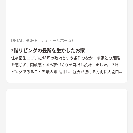
DETAIL HOME（ディテールホーム）
2階リビングの長所を生かしたお家
住宅密集エリアに43坪の敷地という条件のなか、隣家との距離
を感じず、開放感のある家づくりを目指し設計しました。 2階リ
ビングであることを最大限活用し、視界が抜ける方向に大開口
を設置することで眺望を確保。 リビング・ダイニング上部を全
て勾配天井にすることで開放的な大空間作りました。 インテリ
アはブラックを随所に使うことで空間を引き締め、赤みのある
木目を広い面積に使うことで品の中に温かみのある空間ができ
ました。