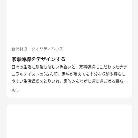
が、隣家からの視線や隣家を望む風情の無い庭を設ける事に違
和感があった。
そこで、公園に面した東の道路側に光庭をしつら
え、その庭を玄関・キッチン・洗面脱衣室でコの字に取り囲
み、廊下やデッキでつながることで、庭を中心に家族の動線が周
ることを意図した。また、南面も直接的に採光は望めないが、
隣家の塀との間には少しゆとりがあったため、利用できないも
のかと考え、程よい光が注ぐ趣のある坪庭を配し、そこにリビ
新潟材協 クオリティハウス
ングを設けることで、まるで美術館にいるような心地よい上質な
家事導線をデザインする
空間に仕立て上げた。
内部構成では、寝室・ファミリークロー
日々の生活に馴染む優しい色合いと、家事導線にこだわったナチ
ゼットも1Fに計画し、ダイニングやキッチン・トイレと隣接し
ュラルテイストのSさん邸。家族が増えても十分な収納や暮らし
て計画することで、将来的に1Fのみで生活を完結できる空間構
やすい生活導線をとりいれ、家族みんなが快適に過ごせる暮ら
成とした。 これによって手を入れながら長期的に家族が住ま
しを実現させました。キッチンを中心に１階をぐるっと１周出
い、家族の想いや歴史が刻まれていく住宅になっていくことを
燕市
来るように全体を繋げ、掃除や洗濯、料理などの家事の負担を軽
意識した。
減できるようプランをしました。